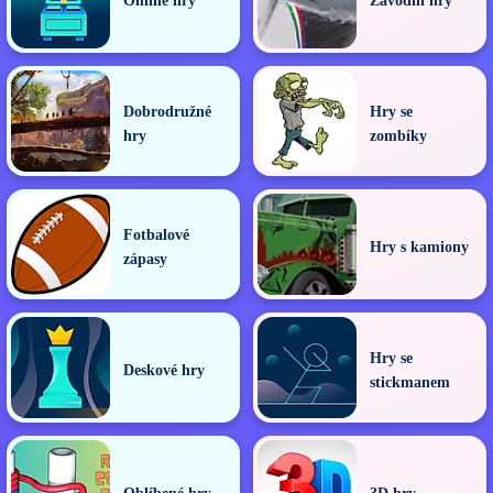
Online hry
Závodní hry
Dobrodružné
Hry se
hry
zombíky
Fotbalové
Hry s kamiony
zápasy
Hry se
Deskové hry
stickmanem