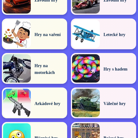
Závodní hry
Závodní hry
Hry na vaření
Letecké hry
Hry na
Hry s hadem
motorkách
Arkádové hry
Válečné hry