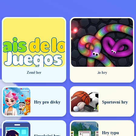
Země her
.io hry
Hry pro dívky
Sportovní hry
Hry typu