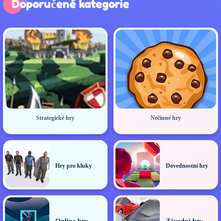
Doporučené kategorie
Strategické hry
Nečinné hry
Hry pro kluky
Dovednostní hry