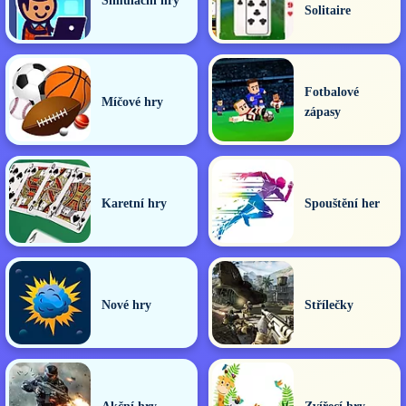
Simulační hry
Solitaire
Fotbalové
Míčové hry
zápasy
Karetní hry
Spouštění her
Nové hry
Střílečky