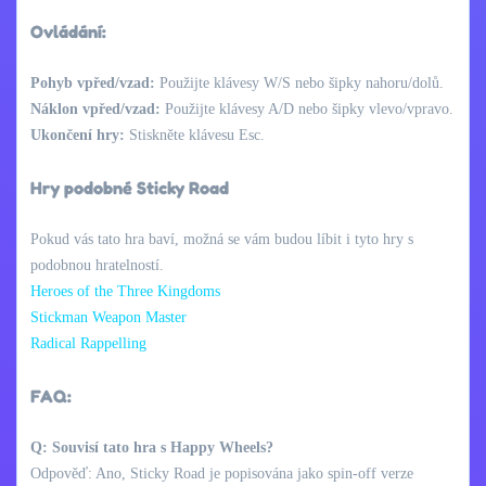
Ovládání:
Pohyb vpřed/vzad:
Použijte klávesy W/S nebo šipky nahoru/dolů.
Náklon vpřed/vzad:
Použijte klávesy A/D nebo šipky vlevo/vpravo.
Ukončení hry:
Stiskněte klávesu Esc.
Hry podobné Sticky Road
Pokud vás tato hra baví, možná se vám budou líbit i tyto hry s
podobnou hratelností.
Heroes of the Three Kingdoms
Stickman Weapon Master
Radical Rappelling
FAQ:
Q: Souvisí tato hra s Happy Wheels?
Odpověď: Ano, Sticky Road je popisována jako spin-off verze