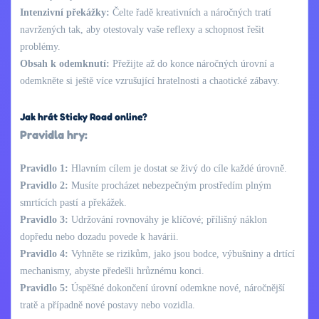
Intenzivní překážky:
Čelte řadě kreativních a náročných tratí
navržených tak, aby otestovaly vaše reflexy a schopnost řešit
problémy.
Obsah k odemknutí:
Přežijte až do konce náročných úrovní a
odemkněte si ještě více vzrušující hratelnosti a chaotické zábavy.
Jak hrát Sticky Road online?
Pravidla hry:
Pravidlo 1:
Hlavním cílem je dostat se živý do cíle každé úrovně.
Pravidlo 2:
Musíte procházet nebezpečným prostředím plným
smrtících pastí a překážek.
Pravidlo 3:
Udržování rovnováhy je klíčové; přílišný náklon
dopředu nebo dozadu povede k havárii.
Pravidlo 4:
Vyhněte se rizikům, jako jsou bodce, výbušniny a drtící
mechanismy, abyste předešli hrůznému konci.
Pravidlo 5:
Úspěšné dokončení úrovní odemkne nové, náročnější
tratě a případně nové postavy nebo vozidla.