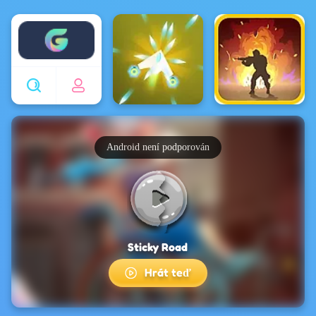
Enjoy4fun
Android není podporován
Sticky Road
Hrát teď