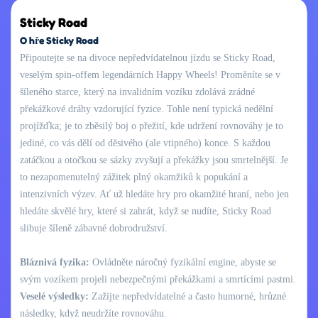
Sticky Road
O hře Sticky Road
Připoutejte se na divoce nepředvídatelnou jízdu se Sticky Road,
veselým spin-offem legendárních Happy Wheels! Proměníte se v
šíleného starce, který na invalidním vozíku zdolává zrádné
překážkové dráhy vzdorující fyzice. Tohle není typická nedělní
projížďka; je to zběsilý boj o přežití, kde udržení rovnováhy je to
jediné, co vás dělí od děsivého (ale vtipného) konce. S každou
zatáčkou a otočkou se sázky zvyšují a překážky jsou smrtelnější. Je
to nezapomenutelný zážitek plný okamžiků k popukání a
intenzivních výzev. Ať už hledáte hry pro okamžité hraní, nebo jen
hledáte skvělé hry, které si zahrát, když se nudíte, Sticky Road
slibuje šíleně zábavné dobrodružství.
Bláznivá fyzika:
Ovládněte náročný fyzikální engine, abyste se
svým vozíkem projeli nebezpečnými překážkami a smrtícími pastmi.
Veselé výsledky:
Zažijte nepředvídatelné a často humorné, hrůzné
následky, když neudržíte rovnováhu.