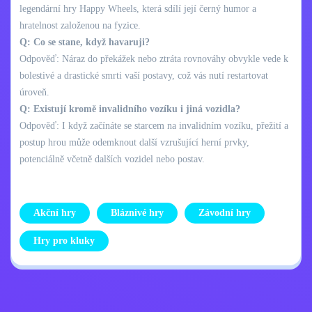
legendární hry Happy Wheels, která sdílí její černý humor a
hratelnost založenou na fyzice.
Q: Co se stane, když havaruji?
Odpověď: Náraz do překážek nebo ztráta rovnováhy obvykle vede k
bolestivé a drastické smrti vaší postavy, což vás nutí restartovat
úroveň.
Q: Existují kromě invalidního vozíku i jiná vozidla?
Odpověď: I když začínáte se starcem na invalidním vozíku, přežití a
postup hrou může odemknout další vzrušující herní prvky,
potenciálně včetně dalších vozidel nebo postav.
Akční hry
Bláznivé hry
Závodní hry
Hry pro kluky