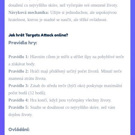
dosažení co nejvyššího skóre, než vyčerpáte své omezené životy.
Návyková mechanika:
Užijte si jednoduchou, ale uspokojivou
hratelnost, kterou je snadné se naučit, ale těžké ovládnout.
Jak hrát Targets Attack online?
Pravidla hry:
Pravidlo 1:
Hlavním cílem je mířit a střílet šípy na pohyblivé terče
a získávat body.
Pravidlo 2:
Hráči mají přidělený určitý počet životů. Minutí terče
znamená ztrátu života.
Pravidlo 3:
Zásah do středu terče (býčí oko) poskytuje maximální
počet bodů (12 bodů).
Pravidlo 4:
Hra končí, když jsou vyčerpány všechny životy.
Pravidlo 5:
Snažte se dosáhnout co nejvyššího skóre, než vám
dojdou životy.
Ovládání: