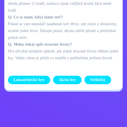
středu přinese 12 bodů, zatímco zásah vnějších kruhů dává méně
bodů.
Q: Co se stane, když minu terč?
Pokud se vám nepodaří zasáhnout terč dříve, než zmizí z obrazovky,
ztratíte jeden život. Dávejte pozor, abyste mířili přesně a předvídali
pohyb terče.
Q: Mohu získat zpět ztracené životy?
Hra obvykle nenabízí způsob, jak získat ztracené životy během jedné
hry. Vaším cílem je přežít co nejdéle s počátečním počtem životů.
Lukostřelecké hry
Akční hry
Střílečky
Zásady ochrany
Kontaktujte mě
osobních údajů