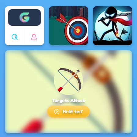
Enjoy4fun
Targets Attack
Hrát teď