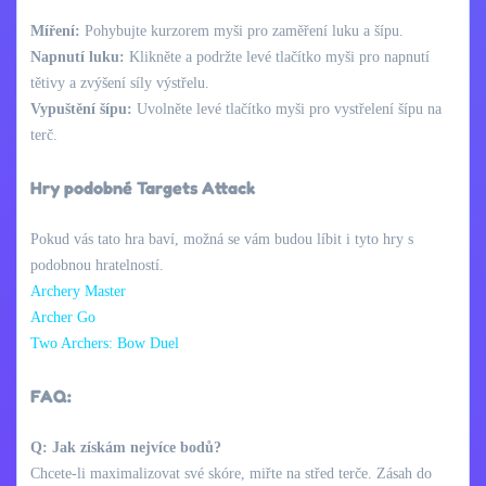
Míření:
Pohybujte kurzorem myši pro zaměření luku a šípu.
Napnutí luku:
Klikněte a podržte levé tlačítko myši pro napnutí
tětivy a zvýšení síly výstřelu.
Vypuštění šípu:
Uvolněte levé tlačítko myši pro vystřelení šípu na
terč.
Hry podobné Targets Attack
Pokud vás tato hra baví, možná se vám budou líbit i tyto hry s
podobnou hratelností.
Archery Master
Archer Go
Two Archers: Bow Duel
FAQ:
Q: Jak získám nejvíce bodů?
Chcete-li maximalizovat své skóre, miřte na střed terče. Zásah do