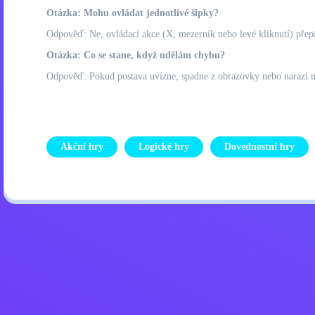
Otázka: Mohu ovládat jednotlivé šipky?
Odpověď: Ne, ovládací akce (X, mezerník nebo levé kliknutí) přepí
Otázka: Co se stane, když udělám chybu?
Odpověď: Pokud postava uvízne, spadne z obrazovky nebo narazí na p
Akční hry
Logické hry
Dovednostní hry
Zásady ochrany osobních úd