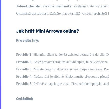
Jednoduché, ale návykové mechaniky:
Základní hratelnost spočív
Okamžitá dostupnost:
Začněte hrát okamžitě ve svém prohlížeči be
Jak hrát Mini Arrows online?
Pravidla hry:
Pravidlo 1:
Hlavním cílem je dovést zelenou postavičku do cíle. 
Pravidlo 2:
Když postava narazí na aktivní šipku, bude vystřelena
Pravidlo 3:
Můžete přepínat aktivní stav všech šipek současně. Přep
Pravidlo 4:
Načasování je klíčové. Šipky musíte přepnout v přesný
Pravidlo 5:
Pečlivě si naplánujte trasu. Před začátkem pohybu anal
Ovládání: