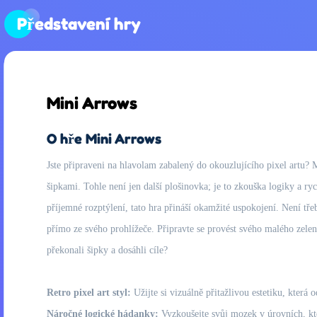
Představení hry
Mini Arrows
O hře Mini Arrows
Jste připraveni na hlavolam zabalený do okouzlujícího pixel artu? 
šipkami. Tohle není jen další plošinovka; je to zkouška logiky a ry
příjemné rozptýlení, tato hra přináší okamžité uspokojení. Není třeb
přímo ze svého prohlížeče. Připravte se provést svého malého zelené
překonali šipky a dosáhli cíle?
Retro pixel art styl:
Užijte si vizuálně přitažlivou estetiku, která 
Náročné logické hádanky:
Vyzkoušejte svůj mozek v úrovních, kte