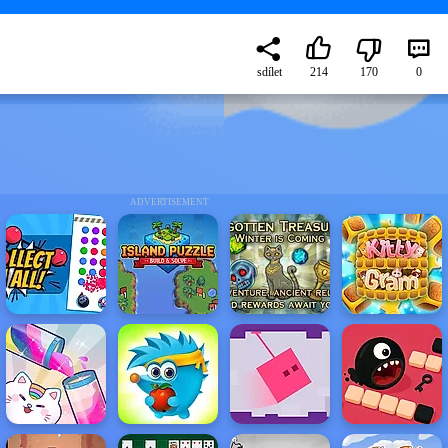
sdílet
214
170
0
ADVERTISEMENT