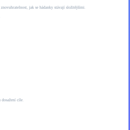
znovuhratelnost, jak se hádanky stávají složitějšími.
.
 dosažení cíle.