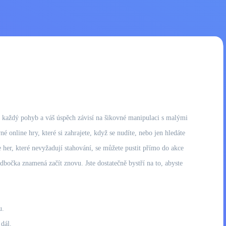
tá každý pohyb a váš úspěch závisí na šikovné manipulaci s malými
é online hry, které si zahrajete, když se nudíte, nebo jen hledáte
e her, které nevyžadují stahování, se můžete pustit přímo do akce
odbočka znamená začít znovu. Jste dostatečně bystří na to, abyste
u.
dál.