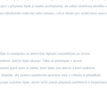
ající v přepínání šipek je snadno pochopitelná, ale nabízí nesmírnou hloubku a 
z zdlouhavého stahování nebo instalací, což je ideální pro rychlé herní seance
Děláte to manipulací se směrovými šipkami rozmístěnými po úrovni.
 směrem, kterým šipka ukazuje. Takto se pohybujete v úrovni.
nutím jejich stavu se změní, které šipky jsou aktivní a které neaktivní.
 okamžik, aby postava následovala správnou cestu a vyhnula se překážkám.
yzujte rozložení šipek, abyste určili pořadí přepínačů potřebných k bezpečnému