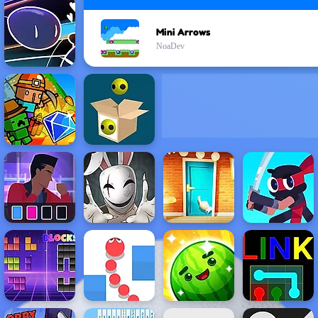
Mini Arrows
NoaDev