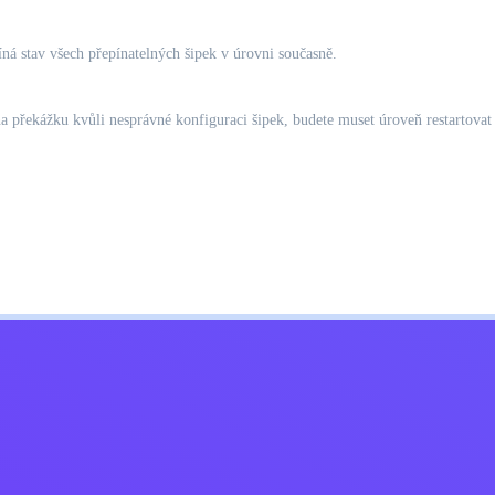
ná stav všech přepínatelných šipek v úrovni současně.
řekážku kvůli nesprávné konfiguraci šipek, budete muset úroveň restartovat a 
Kids
ajů
Kontaktujte mě
Čeština