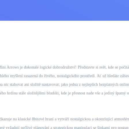
Mini Arrows je dokonalé logické dobrodružství! Představte si svět, kde se počí
chlého myšlení zasazená do živého, nostalgického prostředí. Ať už hledáte zábavn
a nic stahovat ani složitě nastavovat; jako jedna z nejlepších bezplatných onlin
ho hrdinu stále složitějšími bludišti, kde je přesnost nade vše a jediný špatný 
odkazuje na klasické 8bitové hraní a vytváří nostalgickou a okouzlující atmosfér
ré vyžadují pečlivé plánování a strategickou manipulaci se šipkami pro postup 