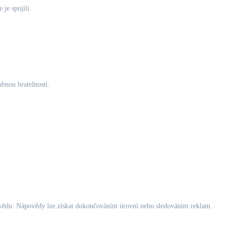
 je spojili.
obnou hratelností.
povědu. Nápovědy lze získat dokončováním úrovní nebo sledováním reklam.