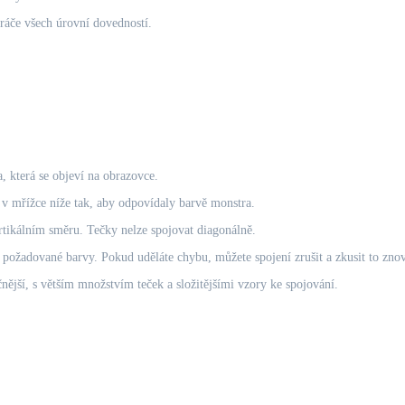
hráče všech úrovní dovedností.
 která se objeví na obrazovce.
 v mřížce níže tak, aby odpovídaly barvě monstra.
tikálním směru. Tečky nelze spojovat diagonálně.
 požadované barvy. Pokud uděláte chybu, můžete spojení zrušit a zkusit to zno
ější, s větším množstvím teček a složitějšími vzory ke spojování.