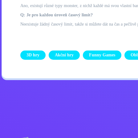
Ano, existují různé typy monster, z nichž každé má svou vlastní bar
Q: Je pro každou úroveň časový limit?
Neexistuje žádný časový limit, takže si můžete dát na čas a pečlivě 
3D hry
Akční hry
Funny Games
Obl
Zásady ochrany osobních úd