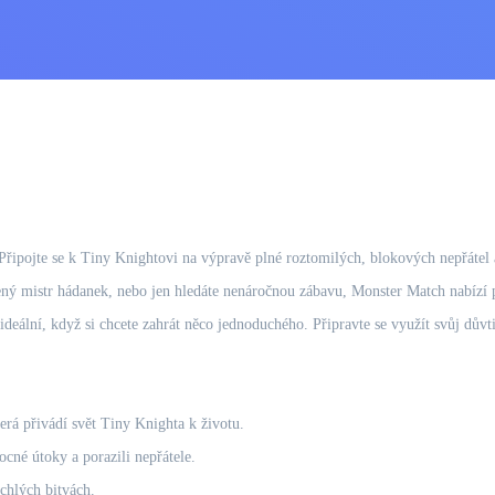
Připojte se k Tiny Knightovi na výpravě plné roztomilých, blokových nepřátel 
ený mistr hádanek, nebo jen hledáte nenáročnou zábavu, Monster Match nabízí p
 ideální, když si chcete zahrát něco jednoduchého. Připravte se využít svůj dův
terá přivádí svět Tiny Knighta k životu.
cné útoky a porazili nepřátele.
ychlých bitvách.