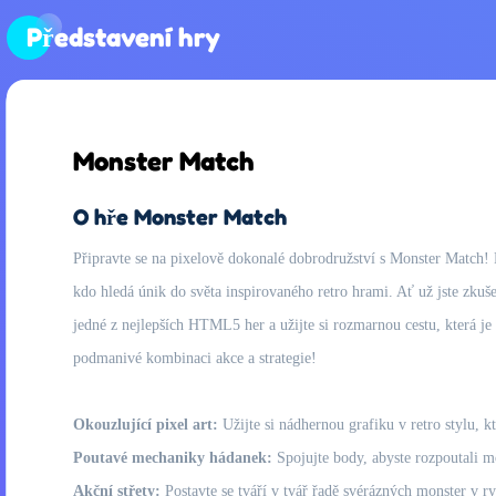
Představení hry
Monster Match
O hře Monster Match
Připravte se na pixelově dokonalé dobrodružství s Monster Match! 
kdo hledá únik do světa inspirovaného retro hrami. Ať už jste zkuš
jedné z nejlepších HTML5 her a užijte si rozmarnou cestu, která je
podmanivé kombinaci akce a strategie!
Okouzlující pixel art:
Užijte si nádhernou grafiku v retro stylu, k
Poutavé mechaniky hádanek:
Spojujte body, abyste rozpoutali mo
Akční střety:
Postavte se tváří v tvář řadě svérázných monster v r