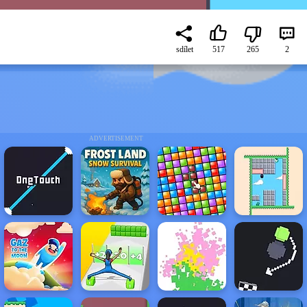
sdílet
517
265
2
ADVERTISEMENT