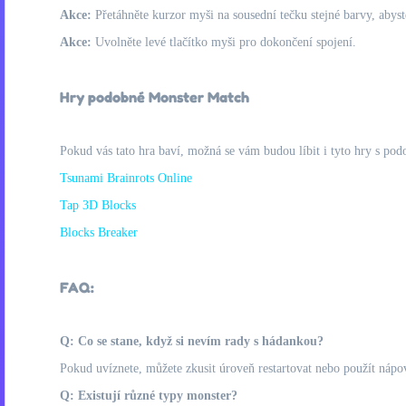
Akce:
Přetáhněte kurzor myši na sousední tečku stejné barvy, abyste
Akce:
Uvolněte levé tlačítko myši pro dokončení spojení.
Hry podobné Monster Match
Pokud vás tato hra baví, možná se vám budou líbit i tyto hry s pod
Tsunami Brainrots Online
Tap 3D Blocks
Blocks Breaker
FAQ:
Q: Co se stane, když si nevím rady s hádankou?
Pokud uvíznete, můžete zkusit úroveň restartovat nebo použít ná
Q: Existují různé typy monster?