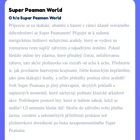
Super Peaman World
O hře Super Peaman World
Připravte se na skákání, uhánění a házení v rámci úžasně svérázného
dobrodružství se Super Peamanem! Připojte se k našemu
energickému hrdinovi milujícímu arašídy, který se vydává na
rozmarnou cestu napříč zářivými a nápaditými zeměmi. Pokud
hledáte online hry zdarma, které přinášejí čistou, nefalšovanou
zábavu, tato akční plošinovka vás rozzáří od ucha k uchu. Představte
si, jak procházíte barevnými krajinami, čelíte komickým nepřátelům,
jako jsou skákající houby, a ničíte překážky pouhou silou arašídů!
Svět Super Peamana je plný překvapení, skrytých pokladů a
napínavých momentů, které zachycují podstatu klasické arkádové
akce. Potřebujete poutavé hry, které si můžete zahrát, když se
nudíte? Už nemusíte hledat dál! Skočte do zářivého světa plného
šarmu, vzrušení a nekonečných příležitostí prokázat své
plošinovkové dovednosti po boku nezapomenutelného Super
Peamana.