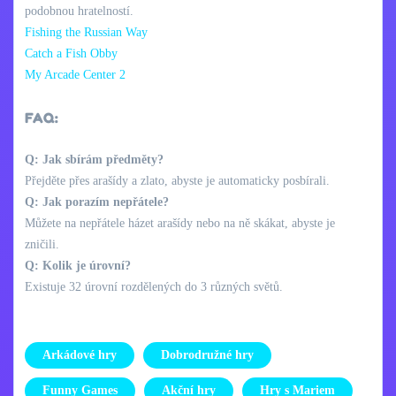
podobnou hratelností.
Fishing the Russian Way
Catch a Fish Obby
My Arcade Center 2
FAQ:
Q: Jak sbírám předměty?
Přejděte přes arašídy a zlato, abyste je automaticky posbírali.
Q: Jak porazím nepřátele?
Můžete na nepřátele házet arašídy nebo na ně skákat, abyste je
zničili.
Q: Kolik je úrovní?
Existuje 32 úrovní rozdělených do 3 různých světů.
Arkádové hry
Dobrodružné hry
Funny Games
Akční hry
Hry s Mariem