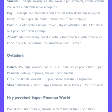
Sbírání:
Sbírejte arašídy a zlato rozeseté po úrovních, abyste zvýšili
své skóre a odemkli nové schopnosti.
Boj:
Porážejte nepřátele házením arašídů nebo skákáním na jejich
hlavy. Různí nepřátelé mohou vyžadovat různé strategie.
Postup:
Dokončete každou úroveň, abyste odemkli další. Obtížnost
se s postupem hrou zvyšuje.
Životy:
Máte omezený počet životů. Ztráta všech životů povede ke
konci hry a budete muset restartovat aktuální úroveň.
Ovládání:
Pohyb:
Použijte klávesy "W, A, S, D" nebo šipky pro pohyb Super
Peamana doleva, doprava, skákání nebo krčení.
Útok:
Stiskněte klávesu "F" pro házení arašídů na nepřátele.
Skok:
Stiskněte klávesu "šipka nahoru" nebo klávesu "W" pro skok.
Hry podobné Super Peaman World
Pokud vás tato hra baví, možná se vám budou líbit i tyto hry s