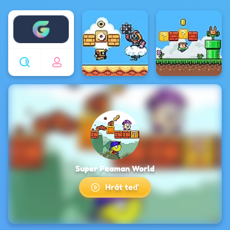
Enjoy4fun
Super Peaman World
Hrát teď