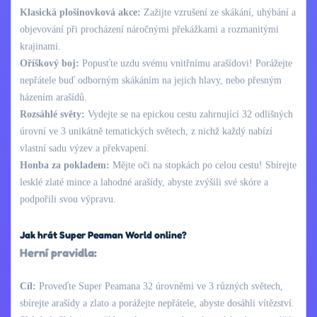
Klasická plošinovková akce:
Zažijte vzrušení ze skákání, uhýbání a
objevování při procházení náročnými překážkami a rozmanitými
krajinami.
Oříškový boj:
Popusťte uzdu svému vnitřnímu arašídovi! Porážejte
nepřátele buď odborným skákáním na jejich hlavy, nebo přesným
házením arašídů.
Rozsáhlé světy:
Vydejte se na epickou cestu zahrnující 32 odlišných
úrovní ve 3 unikátně tematických světech, z nichž každý nabízí
vlastní sadu výzev a překvapení.
Honba za pokladem:
Mějte oči na stopkách po celou cestu! Sbírejte
lesklé zlaté mince a lahodné arašídy, abyste zvýšili své skóre a
podpořili svou výpravu.
Jak hrát Super Peaman World online?
Herní pravidla:
Cíl:
Proveďte Super Peamana 32 úrovněmi ve 3 různých světech,
sbírejte arašídy a zlato a porážejte nepřátele, abyste dosáhli vítězství.