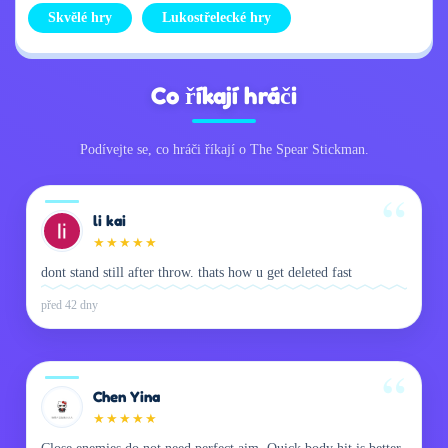
Skvělé hry
Lukostřelecké hry
Co říkají hráči
Podívejte se, co hráči říkají o The Spear Stickman.
li kai
★
★
★
★
★
dont stand still after throw. thats how u get deleted fast
před 42 dny
Chen Yina
★
★
★
★
★