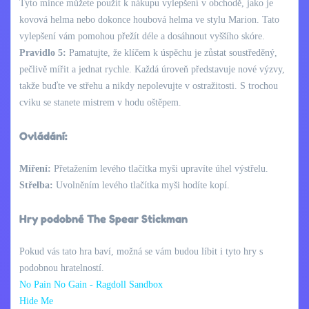
Tyto mince můžete použít k nákupu vylepšení v obchodě, jako je
kovová helma nebo dokonce houbová helma ve stylu Marion. Tato
vylepšení vám pomohou přežít déle a dosáhnout vyššího skóre.
Pravidlo 5:
Pamatujte, že klíčem k úspěchu je zůstat soustředěný,
pečlivě mířit a jednat rychle. Každá úroveň představuje nové výzvy,
takže buďte ve střehu a nikdy nepolevujte v ostražitosti. S trochou
cviku se stanete mistrem v hodu oštěpem.
Ovládání:
Míření:
Přetažením levého tlačítka myši upravíte úhel výstřelu.
Střelba:
Uvolněním levého tlačítka myši hodíte kopí.
Hry podobné The Spear Stickman
Pokud vás tato hra baví, možná se vám budou líbit i tyto hry s
podobnou hratelností.
No Pain No Gain - Ragdoll Sandbox
Hide Me