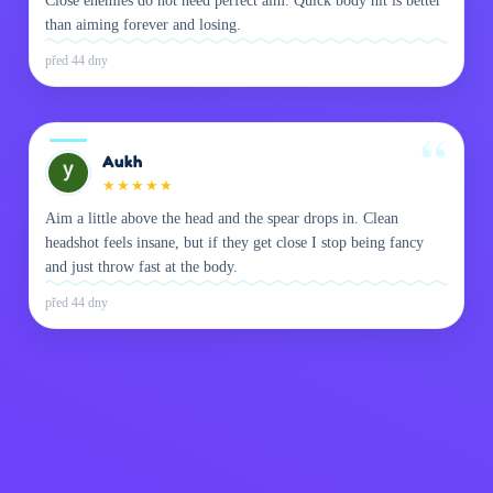
Close enemies do not need perfect aim. Quick body hit is better
than aiming forever and losing.
před 44 dny
Aukh
★
★
★
★
★
Aim a little above the head and the spear drops in. Clean
headshot feels insane, but if they get close I stop being fancy
and just throw fast at the body.
před 44 dny
Zásady ochrany