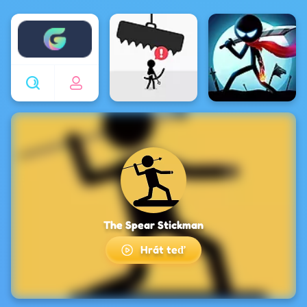
Enjoy4fun
The Spear Stickman
Hrát teď