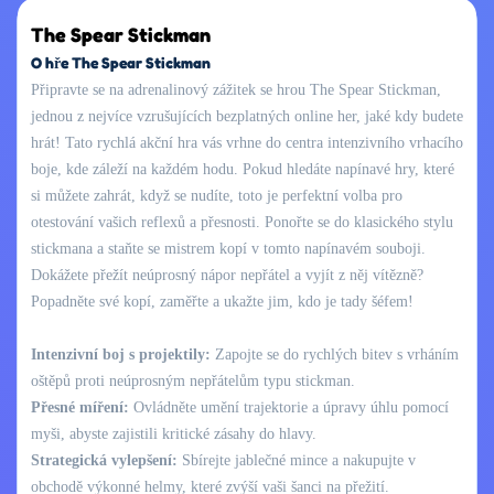
The Spear Stickman
O hře The Spear Stickman
Připravte se na adrenalinový zážitek se hrou The Spear Stickman,
jednou z nejvíce vzrušujících bezplatných online her, jaké kdy budete
hrát! Tato rychlá akční hra vás vrhne do centra intenzivního vrhacího
boje, kde záleží na každém hodu. Pokud hledáte napínavé hry, které
si můžete zahrát, když se nudíte, toto je perfektní volba pro
otestování vašich reflexů a přesnosti. Ponořte se do klasického stylu
stickmana a staňte se mistrem kopí v tomto napínavém souboji.
Dokážete přežít neúprosný nápor nepřátel a vyjít z něj vítězně?
Popadněte své kopí, zaměřte a ukažte jim, kdo je tady šéfem!
Intenzivní boj s projektily:
Zapojte se do rychlých bitev s vrháním
oštěpů proti neúprosným nepřátelům typu stickman.
Přesné míření:
Ovládněte umění trajektorie a úpravy úhlu pomocí
myši, abyste zajistili kritické zásahy do hlavy.
Strategická vylepšení:
Sbírejte jablečné mince a nakupujte v
obchodě výkonné helmy, které zvýší vaši šanci na přežití.