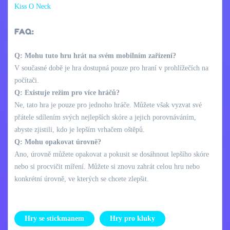
Kiss O Neck
FAQ:
Q: Mohu tuto hru hrát na svém mobilním zařízení?
V současné době je hra dostupná pouze pro hraní v prohlížečích na
počítači.
Q: Existuje režim pro více hráčů?
Ne, tato hra je pouze pro jednoho hráče. Můžete však vyzvat své
přátele sdílením svých nejlepších skóre a jejich porovnáváním,
abyste zjistili, kdo je lepším vrhačem oštěpů.
Q: Mohu opakovat úrovně?
Ano, úrovně můžete opakovat a pokusit se dosáhnout lepšího skóre
nebo si procvičit míření. Můžete si znovu zahrát celou hru nebo
konkrétní úrovně, ve kterých se chcete zlepšit.
Hry se stickmanem
Hry pro kluky