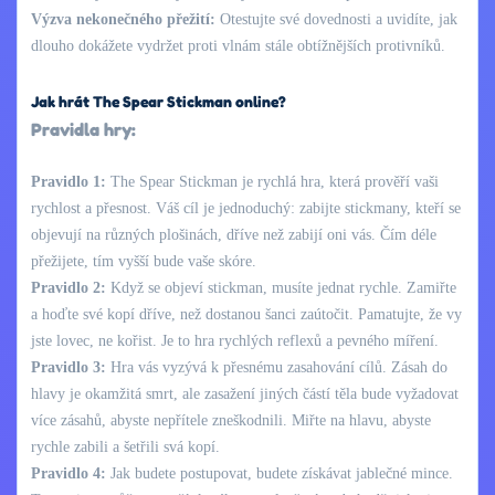
Výzva nekonečného přežití:
Otestujte své dovednosti a uvidíte, jak
dlouho dokážete vydržet proti vlnám stále obtížnějších protivníků.
Jak hrát The Spear Stickman online?
Pravidla hry:
Pravidlo 1:
The Spear Stickman je rychlá hra, která prověří vaši
rychlost a přesnost. Váš cíl je jednoduchý: zabijte stickmany, kteří se
objevují na různých plošinách, dříve než zabijí oni vás. Čím déle
přežijete, tím vyšší bude vaše skóre.
Pravidlo 2:
Když se objeví stickman, musíte jednat rychle. Zamiřte
a hoďte své kopí dříve, než dostanou šanci zaútočit. Pamatujte, že vy
jste lovec, ne kořist. Je to hra rychlých reflexů a pevného míření.
Pravidlo 3:
Hra vás vyzývá k přesnému zasahování cílů. Zásah do
hlavy je okamžitá smrt, ale zasažení jiných částí těla bude vyžadovat
více zásahů, abyste nepřítele zneškodnili. Miřte na hlavu, abyste
rychle zabili a šetřili svá kopí.
Pravidlo 4:
Jak budete postupovat, budete získávat jablečné mince.