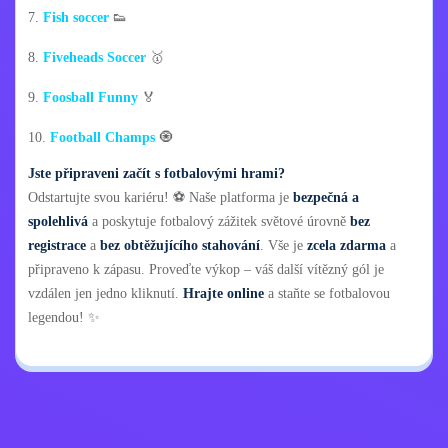
7.
Fish soccer
👟
8.
Fiveheads Soccer
🥇
9.
Foosball Funny
🏅
10.
Football Champs
🧿
Jste připraveni začít s fotbalovými hrami?
Odstartujte svou kariéru! ⚽ Naše platforma je
bezpečná a
spolehlivá
a poskytuje fotbalový zážitek světové úrovně
bez
registrace
a
bez obtěžujícího stahování
. Vše je
zcela zdarma
a
připraveno k zápasu. Proveďte výkop – váš další vítězný gól je
vzdálen jen jedno kliknutí.
Hrajte online
a staňte se fotbalovou
legendou! ✨
Zásady ochrany
Kontaktujte mě