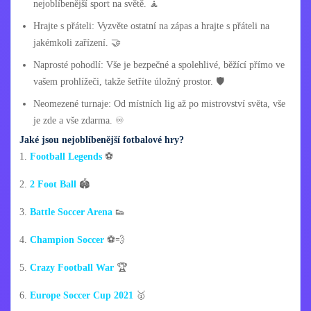
nejoblíbenější sport na světě. 🧘
Hrajte s přáteli: Vyzvěte ostatní na zápas a hrajte s přáteli na
jakémkoli zařízení. 🤝
Naprosté pohodlí: Vše je bezpečné a spolehlivé, běžící přímo ve
vašem prohlížeči, takže šetříte úložný prostor. 🛡️
Neomezené turnaje: Od místních lig až po mistrovství světa, vše
je zde a vše zdarma. ♾️
Jaké jsou nejoblíbenější fotbalové hry?
1.
Football Legends
⚽
2.
2 Foot Ball
🏟️
3.
Battle Soccer Arena
👟
4.
Champion Soccer
⚽💨
5.
Crazy Football War
🏆
6.
Europe Soccer Cup 2021
🥇