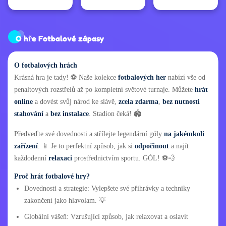
O hře Fotbalové zápasy
O fotbalových hrách
Krásná hra je tady! ⚽ Naše kolekce
fotbalových her
nabízí vše od
penaltových rozstřelů až po kompletní světové turnaje. Můžete
hrát
online
a dovést svůj národ ke slávě,
zcela zdarma
,
bez nutnosti
stahování
a
bez instalace
. Stadion čeká! 🏟️
Předveďte své dovednosti a střílejte legendární góly
na jakémkoli
zařízení
. 📱 Je to perfektní způsob, jak si
odpočinout
a najít
každodenní
relaxaci
prostřednictvím sportu. GÓL! ⚽💨
Proč hrát fotbalové hry?
Dovednosti a strategie: Vylepšete své přihrávky a techniky
zakončení jako hlavolam. 💡
Globální vášeň: Vzrušující způsob, jak relaxovat a oslavit