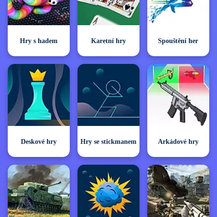
Hry s hadem
Karetní hry
Spouštění her
Deskové hry
Hry se stickmanem
Arkádové hry