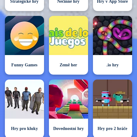
Strategické hry
Nečinné hry
Hry v App Store
Funny Games
Země her
.io hry
Hry pro kluky
Dovednostní hry
Hry pro 2 hráče