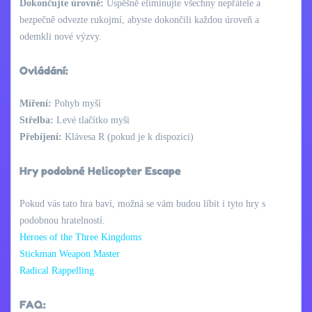
Dokončujte úrovně:
Úspěšně eliminujte všechny nepřátele a
bezpečně odvezte rukojmí, abyste dokončili každou úroveň a
odemkli nové výzvy.
Ovládání:
Míření:
Pohyb myší
Střelba:
Levé tlačítko myši
Přebíjení:
Klávesa R (pokud je k dispozici)
Hry podobné Helicopter Escape
Pokud vás tato hra baví, možná se vám budou líbit i tyto hry s
podobnou hratelností.
Heroes of the Three Kingdoms
Stickman Weapon Master
Radical Rappelling
FAQ: