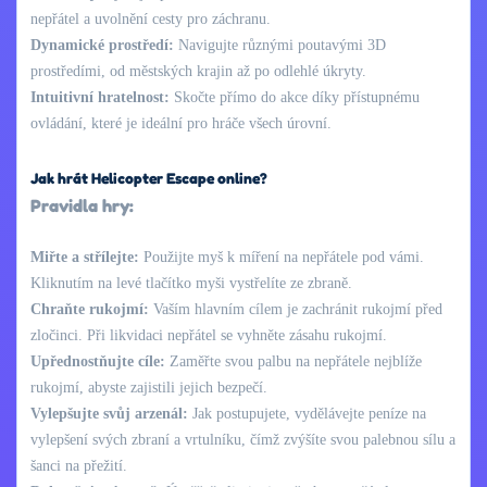
nepřátel a uvolnění cesty pro záchranu.
Dynamické prostředí:
Navigujte různými poutavými 3D
prostředími, od městských krajin až po odlehlé úkryty.
Intuitivní hratelnost:
Skočte přímo do akce díky přístupnému
ovládání, které je ideální pro hráče všech úrovní.
Jak hrát Helicopter Escape online?
Pravidla hry:
Miřte a střílejte:
Použijte myš k míření na nepřátele pod vámi.
Kliknutím na levé tlačítko myši vystřelíte ze zbraně.
Chraňte rukojmí:
Vaším hlavním cílem je zachránit rukojmí před
zločinci. Při likvidaci nepřátel se vyhněte zásahu rukojmí.
Upřednostňujte cíle:
Zaměřte svou palbu na nepřátele nejblíže
rukojmí, abyste zajistili jejich bezpečí.
Vylepšujte svůj arzenál:
Jak postupujete, vydělávejte peníze na
vylepšení svých zbraní a vrtulníku, čímž zvýšíte svou palebnou sílu a
šanci na přežití.