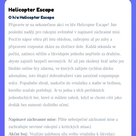
Helicopter Escape
O hře Helicopter Escape
Připravte se na nekonečnou akci ve hře Helicopter Escape! Jste
poslední nadějí pro rukojmí uvězněné v napínavé záchranné misi.
Pociťte nápor větru při letu oblohou, ozbrojeni až po zuby a
připraveni rozpoutat zkázu na zločince dole. Každá sekunda se
počítá, zatímco střílíte a likvidujete jednoho nepřítele za druhým,
abyste zajistili bezpečí nevinných. Ať už jste zkušený hráč nebo jen
hledáte online hry zdarma, ve kterých zažijete rychlou dávku
adrenalinu, toto létající dobrodružství vám zaručeně rozpumpuje
srdce. Popadněte zbraň, naskočte do vrtulníku a staňte se hrdinou,
kterého zoufale potřebují. Je to jedna z těch perfektních
jednoduchých her, které si můžete zahrát, když se chcete cítit jako
drsňák bez nutnosti složitého učení.
Napínavé záchranné mise:
Plňte nebezpečné záchranné mise a
zachraňujte nevinné rukojmí z kritických situací.
Akční boj:
Využijte palebnou sílu svého vrtulníku k likvidaci