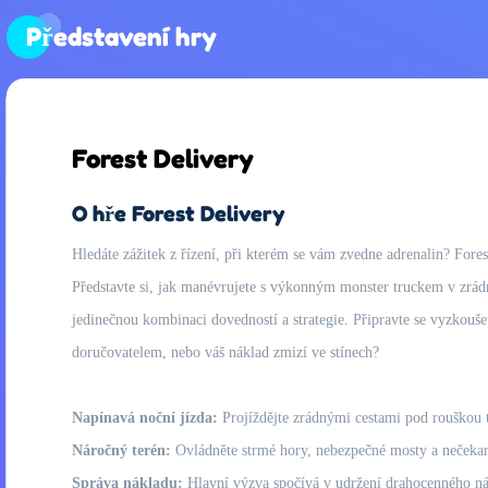
Představení hry
Forest Delivery
O hře Forest Delivery
Hledáte zážitek z řízení, při kterém se vám zvedne adrenalin? Forest
Představte si, jak manévrujete s výkonným monster truckem v zrádné
jedinečnou kombinaci dovedností a strategie. Připravte se vyzkouše
doručovatelem, nebo váš náklad zmizí ve stínech?
Napínavá noční jízda:
Projíždějte zrádnými cestami pod rouškou t
Náročný terén:
Ovládněte strmé hory, nebezpečné mosty a nečekané 
Správa nákladu:
Hlavní výzva spočívá v udržení drahocenného nák