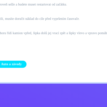
oveň selže a budete muset restartovat od začátku.
li, musíte doručit náklad do cíle před vypršením časovače.
ahoru řídí kamion vpřed, šipka dolů jej vrací zpět a šipky vlevo a vpravo pom
Auto a závody