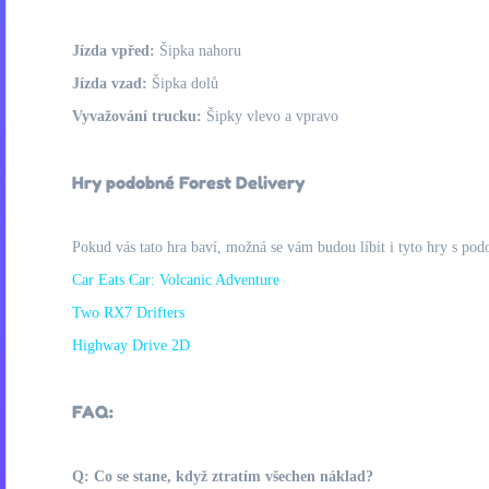
Jízda vpřed:
Šipka nahoru
Jízda vzad:
Šipka dolů
Vyvažování trucku:
Šipky vlevo a vpravo
Hry podobné Forest Delivery
Pokud vás tato hra baví, možná se vám budou líbit i tyto hry s pod
Car Eats Car: Volcanic Adventure
Two RX7 Drifters
Highway Drive 2D
FAQ:
Q: Co se stane, když ztratím všechen náklad?