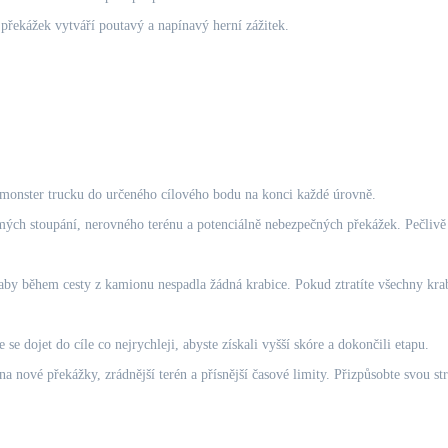
řekážek vytváří poutavý a napínavý herní zážitek.
monster trucku do určeného cílového bodu na konci každé úrovně.
ých stoupání, nerovného terénu a potenciálně nebezpečných překážek. Pečlivě v
aby během cesty z kamionu nespadla žádná krabice. Pokud ztratíte všechny krabic
 dojet do cíle co nejrychleji, abyste získali vyšší skóre a dokončili etapu.
a nové překážky, zrádnější terén a přísnější časové limity. Přizpůsobte svou stra