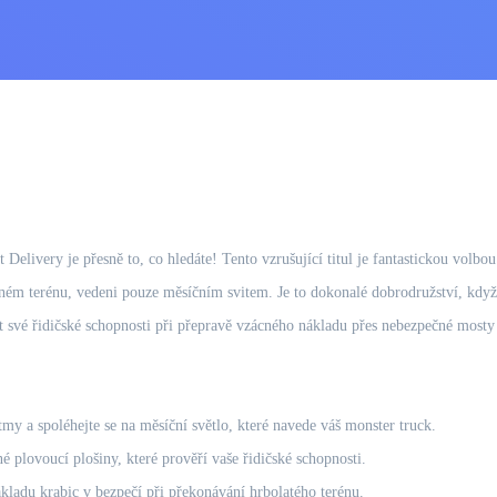
 Delivery je přesně to, co hledáte! Tento vzrušující titul je fantastickou volbo
m terénu, vedeni pouze měsíčním svitem. Je to dokonalé dobrodružství, když po
t své řidičské schopnosti při přepravě vzácného nákladu přes nebezpečné mosty 
my a spoléhejte se na měsíční světlo, které navede váš monster truck.
plovoucí plošiny, které prověří vaše řidičské schopnosti.
ladu krabic v bezpečí při překonávání hrbolatého terénu.