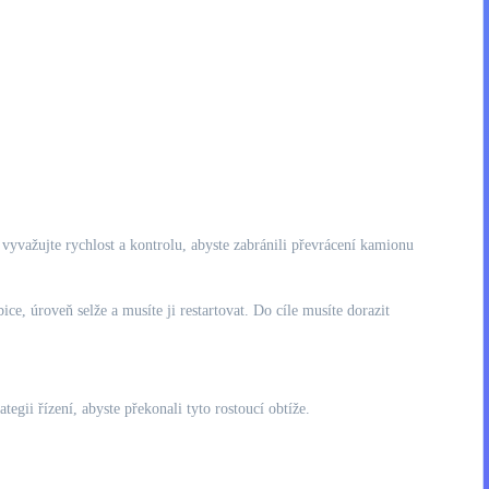
yvažujte rychlost a kontrolu, abyste zabránili převrácení kamionu
e, úroveň selže a musíte ji restartovat. Do cíle musíte dorazit
tegii řízení, abyste překonali tyto rostoucí obtíže.