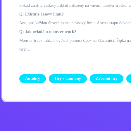
Pokud ztratíte veškerý náklad naložený na vašem monster trucku, úr
Q: Existuje časový limit?
Ano, pro každou úroveň existuje časový limit. Abyste etapu dokonči
Q: Jak ovládám monster truck?
Monster truck můžete ovládat pomocí šipek na klávesnici. Šipka n
terénu.
Autohry
Hry s kamiony
Závodní hry