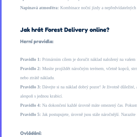
Napínavá atmosféra:
Kombinace noční jízdy a nepředvídatelných p
Jak hrát Forest Delivery online?
Herní pravidla:
Pravidlo 1:
Primárním cílem je doručit náklad naložený na vašem 
Pravidlo 2:
Musíte projíždět náročným terénem, včetně kopců, strm
nebo ztrátě nákladu.
Pravidlo 3:
Dávejte si na náklad dobrý pozor! Je životně důležité, 
alespoň s jednou krabicí.
Pravidlo 4:
Na dokončení každé úrovně máte omezený čas. Pokuste se
Pravidlo 5:
Jak postupujete, úrovně jsou stále náročnější. Narazíte n
Ovládání: