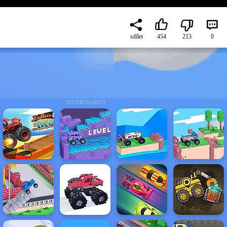
sdílet
454
213
0
ADVERTISEMENT