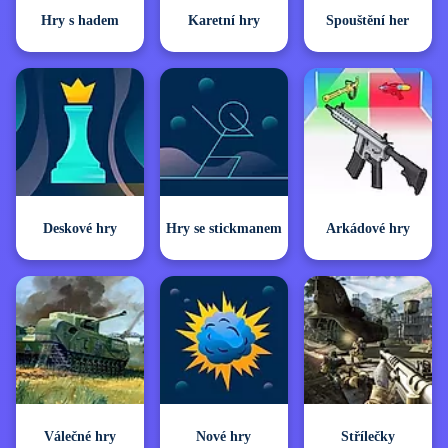
Hry s hadem
Karetní hry
Spouštění her
Deskové hry
Hry se stickmanem
Arkádové hry
Válečné hry
Nové hry
Střílečky