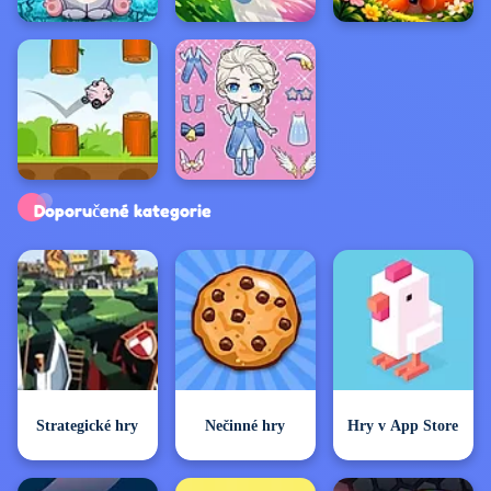
Exkluzivní hry
Doporučené kategorie
Strategické hry
Nečinné hry
Hry v App Store