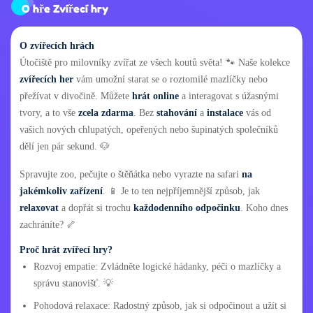
O hře Zvířecí hry
O zvířecích hrách
Útočiště pro milovníky zvířat ze všech koutů světa! 🐾 Naše kolekce
zvířecích her
vám umožní starat se o roztomilé mazlíčky nebo
přežívat v divočině. Můžete
hrát online
a interagovat s úžasnými
tvory, a to vše
zcela zdarma
. Bez
stahování
a
instalace
vás od
vašich nových chlupatých, opeřených nebo šupinatých společníků
dělí jen pár sekund. 🐶
Spravujte zoo, pečujte o štěňátka nebo vyrazte na safari
na
jakémkoliv zařízení
. 📱 Je to ten nejpříjemnější způsob, jak
relaxovat
a dopřát si trochu
každodenního odpočinku
. Koho dnes
zachráníte? 🦴
Proč hrát zvířecí hry?
Rozvoj empatie: Zvládněte logické hádanky, péči o mazlíčky a
správu stanovišť. 💡
Pohodová relaxace: Radostný způsob, jak si odpočinout a užít si