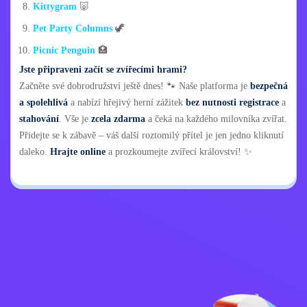
Kittygram
🐷
Pet Party Columns
🦖
Picnic Penguin
🏥
Jste připraveni začít se zvířecími hrami?
Začněte své dobrodružství ještě dnes! 🐾 Naše platforma je
bezpečná
a spolehlivá
a nabízí hřejivý herní zážitek
bez nutnosti registrace
a
stahování
. Vše je
zcela zdarma
a čeká na každého milovníka zvířat.
Přidejte se k zábavě – váš další roztomilý přítel je jen jedno kliknutí
daleko.
Hrajte online
a prozkoumejte zvířecí království! ✨
Zásady ochrany
Kontaktujte mě
osobních údajů
Kids
Čeština