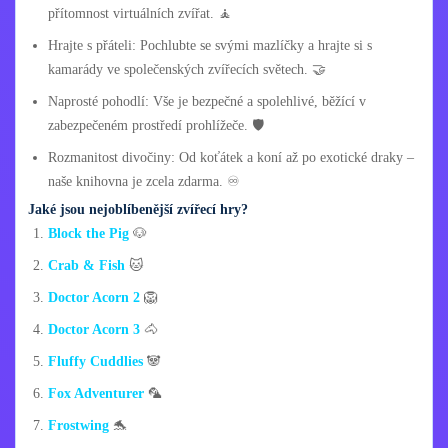
přítomnost virtuálních zvířat. 🧘
Hrajte s přáteli: Pochlubte se svými mazlíčky a hrajte si s
kamarády ve společenských zvířecích světech. 🤝
Naprosté pohodlí: Vše je bezpečné a spolehlivé, běžící v
zabezpečeném prostředí prohlížeče. 🛡️
Rozmanitost divočiny: Od koťátek a koní až po exotické draky –
naše knihovna je zcela zdarma. ♾️
Jaké jsou nejoblíbenější zvířecí hry?
Block the Pig
🐶
Crab & Fish
🐱
Doctor Acorn 2
🦁
Doctor Acorn 3
🐴
Fluffy Cuddlies
🐼
Fox Adventurer
🦜
Frostwing
🐬