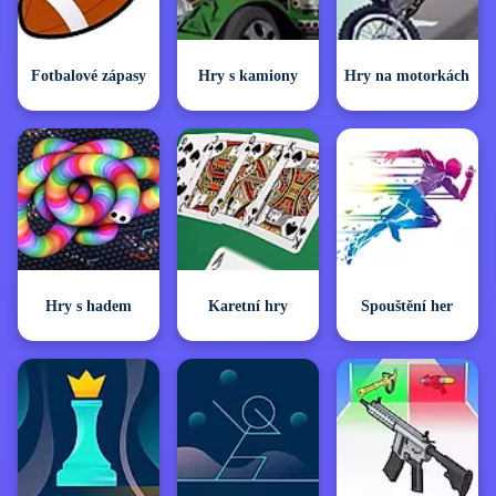
Fotbalové zápasy
Hry s kamiony
Hry na motorkách
Hry s hadem
Karetní hry
Spouštění her