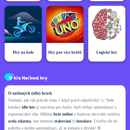
Hry na kole
Hry pro více hráčů
Logické hry
O hře Nečinné hry
O nečinných (idle) hrách
Sledujte, jak váš pokrok roste, i když právě odpočíváte! 📈 Naše
kolekce
idle her
je navržena pro hráče, kteří milují optimalizaci a
exponenciální růst. Můžete
hrát online
a budovat obrovské systémy
zcela zdarma
, bez nutnosti
stahování
či
instalace
. Uveďte vše do
pohybu a nechte automatizaci, ať se postará o zbytek! ⚙️