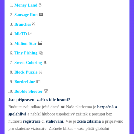
Money Land
🖱️
Sausage Run
🏰
Branches
⛏️
IdleTD
📈
Million Star
🏭
Tiny Fishing
🚀
Sweet Coloring
🌲
Block Puzzle
⚔️
BorderLine
💵
Bubble Shooter
🏆
Jste připraveni začít s idle hrami?
Budujte svůj odkaz ještě dnes! 👑 Naše platforma je
bezpečná a
spolehlivá
a nabízí hluboce uspokojivý zážitek z postupu bez
nutnosti
registrace
či
stahování
. Vše je
zcela zdarma
a připraveno
pro skutečné vizionáře. Začněte klikat – vaše příští globální