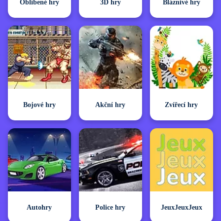
Oblíbené hry
3D hry
Bláznivé hry
Bojové hry
Akční hry
Zvířecí hry
Autohry
Police hry
JeuxJeuxJeux