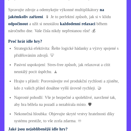
Spravujte zdroje a odemykejte výkonné multiplikátory
na
jakémkoliv zařízení
. 📱 Je to perfektní způsob, jak si v klidu
odpočinout
a užít si neustálou
každodenní relaxaci
během
náročného dne. Vaše čísla nikdy nepřestanou růst! 💰
Proč hrát idle hry?
Strategická efektivita: Řešte logické hádanky a výzvy spojené s
přidělováním zdrojů. 💡
Pasivní uspokojení: Stres-free způsob, jak relaxovat a cítit
neustálý pocit úspěchu. 🧘
Hrajte s přáteli: Porovnávejte své produkční rychlosti a zjistěte,
kdo z vašich přátel dosáhne vyšší úrovně rychleji. 🤝
Naprosté pohodlí: Vše je bezpečné a spolehlivé, navržené tak,
aby hra běžela na pozadí a nezabírala místo. 🛡️
Nekonečná hloubka: Objevujte skryté vrstvy hratelnosti díky
systému prestiže, to vše zcela zdarma. ♾️
Jaké jsou nejoblíbenější idle hry?