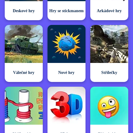
Deskové hry
Hry se stickmanem
Arkádové hry
Válečné hry
Nové hry
Střílečky