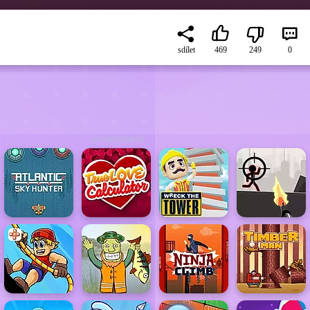
sdílet
469
249
0
ADVERTISEMENT