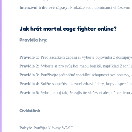
Intenzivní tříkolové zápasy:
Prokažte svou dominanci vítězstvím ve
Jak hrát mortal cage fighter online?
Pravidla hry:
Pravidlo 1:
Před začátkem zápasu si vyberte bojovníka z dostupný
Pravidlo 2:
Vyberte si pro svůj boj mapu bojiště, například Zadní
Pravidlo 3:
Používejte jedinečné speciální schopnosti své postavy, 
Pravidlo 4:
Snižte soupeřův ukazatel zdraví údery, kopy a speciáln
Pravidlo 5:
Vyhrajte boj tak, že zajistíte vítězství alespoň ve dvou 
Ovládání:
Pohyb:
Použijte klávesy WASD.