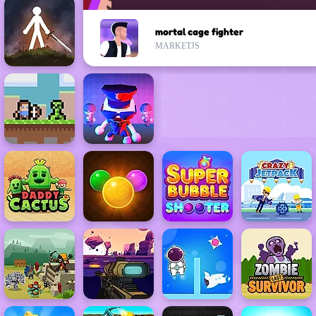
mortal cage fighter
MARKETJS