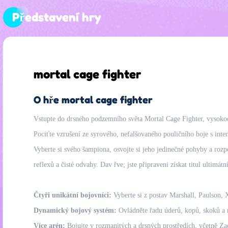
Představení hry
mortal cage fighter
O hře mortal cage fighter
Vstupte do drsného podzemního světa Mortal Cage Fighter, vysokookt
Pociťte vzrušení ze syrového, nefalšovaného pouličního boje s inte
Vyberte si svého šampiona, osvojte si jeho jedinečné pohyby a roz
reflexů a čisté odvahy. Dav řve; jste připraveni získat titul ultimát
Čtyři unikátní bojovníci:
Vyberte si z postav Marshall, Paulson, X
Dynamický bojový systém:
Ovládněte řadu úderů, kopů, skoků a n
Více arén:
Bojujte v rozmanitých a drsných prostředích, včetně Za