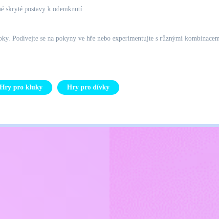
né skryté postavy k odemknutí.
oky. Podívejte se na pokyny ve hře nebo experimentujte s různými kombinacemi 
Hry pro kluky
Hry pro dívky
Kids
ajů
Kontaktujte mě
Čeština