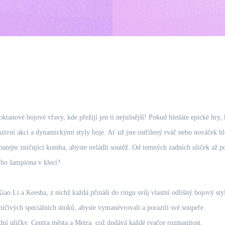
anové bojové vřavy, kde přežijí jen ti nejsilnější! Pokud hledáte epické hry, k
nzivní akcí a dynamickými styly boje. Ať už jste ostřílený rváč nebo nováček hl
poutejte zničující komba, abyste ovládli soutěž. Od temných zadních uliček až 
ního šampiona v kleci?
iao Li a Keesha, z nichž každá přináší do ringu svůj vlastní odlišný bojový styl
ičivých speciálních útoků, abyste vymanévrovali a porazili své soupeře.
dní uličky, Centra města a Metra, což dodává každé rvačce rozmanitost.