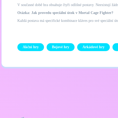
V současné době hra obsahuje čtyři odlišné postavy. Neexistují žád
Otázka: Jak provedu speciální útok v Mortal Cage Fighter?
Každá postava má specifické kombinace kláves pro své speciální út
Akční hry
Bojové hry
Arkádové hry
Zásady ochrany osobních úd