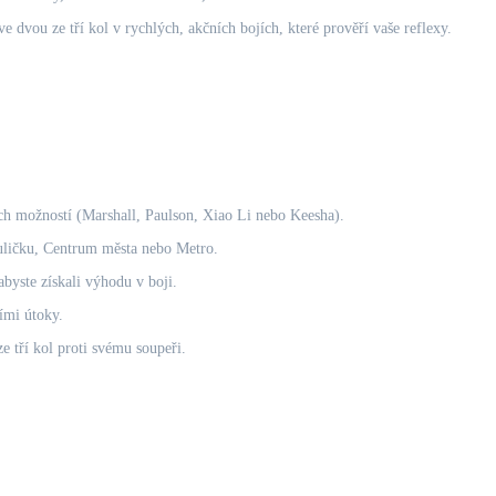
 dvou ze tří kol v rychlých, akčních bojích, které prověří vaše reflexy.
ch možností (Marshall, Paulson, Xiao Li nebo Keesha).
 uličku, Centrum města nebo Metro.
abyste získali výhodu v boji.
ími útoky.
ze tří kol proti svému soupeři.