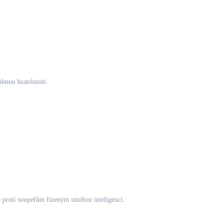
obnou hratelností.
e proti soupeřům řízeným umělou inteligencí.