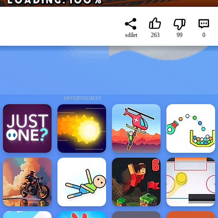
sdílet
263
99
0
ADVERTISEMENT