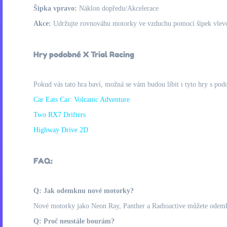
Šipka vpravo:
Náklon dopředu/Akcelerace
Akce:
Udržujte rovnováhu motorky ve vzduchu pomocí šipek vlev
Hry podobné X Trial Racing
Pokud vás tato hra baví, možná se vám budou líbit i tyto hry s pod
Car Eats Car: Volcanic Adventure
Two RX7 Drifters
Highway Drive 2D
FAQ:
Q: Jak odemknu nové motorky?
Nové motorky jako Neon Ray, Panther a Radioactive můžete odemk
Q: Proč neustále bourám?