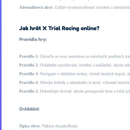
Adrenalinová akce:
Zažijte vysokorychlostní vzrušení a intenziv
Jak hrát X Trial Racing online?
Pravidla hry:
Pravidlo 1:
Závoďte se svou motorkou na náročných pouštních trat
Pravidlo 2:
Ovládněte zrychlování, brzdění a naklánění, abyste udr
Pravidlo 3:
Navigujte v obtížném terénu, včetně strmých kopců, s
Pravidlo 4:
Sbírejte hvězdy a odemkněte si nové, výkonné motorky
Pravidlo 5:
Dokončujte úrovně, abyste postupovali hrou a čelili j
Ovládání:
Šipka vlevo:
Náklon dozadu/Brzda