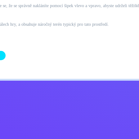
e se, že se správně nakláníte pomocí šipek vlevo a vpravo, abyste udrželi těži
álech hry, a obsahuje náročný terén typický pro tato prostředí.
Kids
ajů
Kontaktujte mě
Čeština