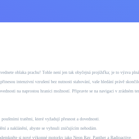
zvednete oblaka prachu! Tohle není jen tak obyčejná projížďka; je to výzva pln
řinesou intenzivní vzrušení bez nutnosti stahování, vaše hledání právě skončil
ovednosti na naprostou hranici možností. Připravte se na navigaci v zrádném ter
ouštními tratěmi, které vyžadují přesnost a dovednosti.
ní a naklánění, abyste se vyhnuli zničujícím nehodám.
odemkněte si nové výkonné motorky jako Neon Ray, Panther a Radioactive.