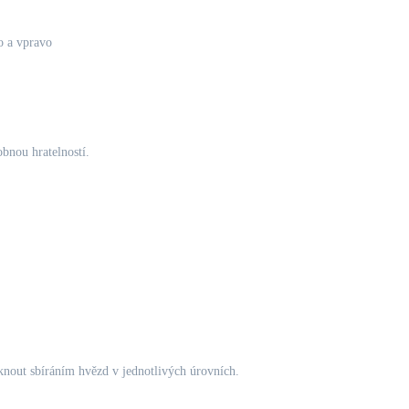
o a vpravo
obnou hratelností.
nout sbíráním hvězd v jednotlivých úrovních.