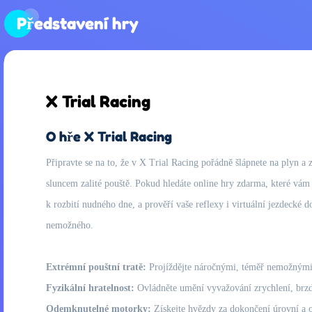
Představení hry
X Trial Racing
O hře X Trial Racing
Připravte se na to, že v X Trial Racing pořádně šlápnete na plyn a 
sluncem zalité pouště. Pokud hledáte online hry zdarma, které vám p
k rozbití nudného dne, a prověří vaše reflexy i virtuální jezdecké d
nemožného.
Extrémní pouštní tratě:
Projíždějte náročnými, téměř nemožnými p
Fyzikální hratelnost:
Ovládněte umění vyvažování zrychlení, brzdě
Odemknutelné motorky:
Získejte hvězdy za dokončení úrovní a 