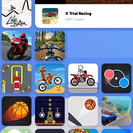
X Trial Racing
QKY Games