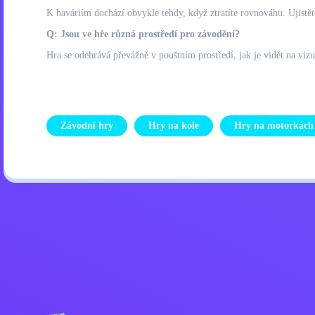
K haváriím dochází obvykle tehdy, když ztratíte rovnováhu. Ujistět
Q: Jsou ve hře různá prostředí pro závodění?
Hra se odehrává převážně v pouštním prostředí, jak je vidět na vizu
Závodní hry
Hry na kole
Hry na motorkách
Zásady ochrany osobních úd