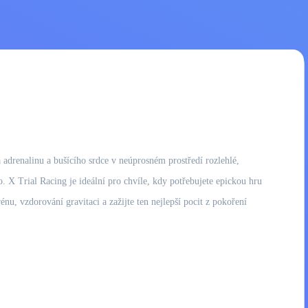
á adrenalinu a bušícího srdce v neúprosném prostředí rozlehlé,
o. X Trial Racing je ideální pro chvíle, kdy potřebujete epickou hru
énu, vzdorování gravitaci a zažijte ten nejlepší pocit z pokoření