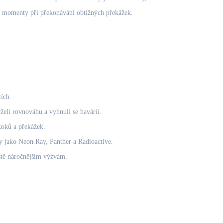
ní momenty při překonávání obtížných překážek.
ích.
želi rovnováhu a vyhnuli se havárii.
koků a překážek.
 jako Neon Ray, Panther a Radioactive.
eště náročnějším výzvám.