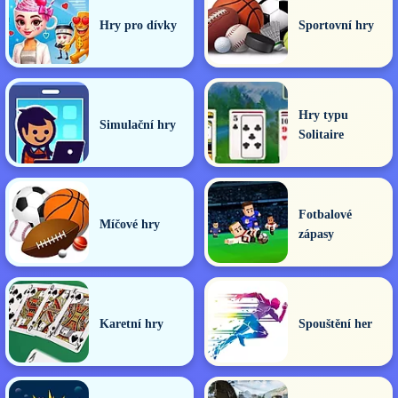
Hry pro dívky
Sportovní hry
Hry typu
Simulační hry
Solitaire
Fotbalové
Míčové hry
zápasy
Karetní hry
Spouštění her