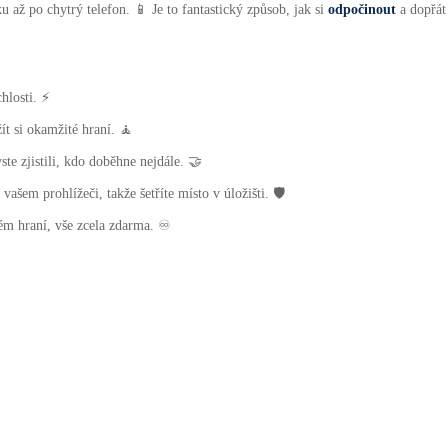
 až po chytrý telefon. 📱 Je to fantastický způsob, jak si
odpočinout
a dopřát
chlosti. ⚡
ít si okamžité hraní. 🧘
yste zjistili, kdo doběhne nejdále. 🤝
ašem prohlížeči, takže šetříte místo v úložišti. 🛡️
m hraní, vše zcela zdarma. ♾️