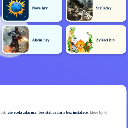
Nové hry
Střílečky
Akční hry
Zvířecí hry
lost,
vše zcela zdarma
,
bez stahování
a
bez instalace
, které by tě