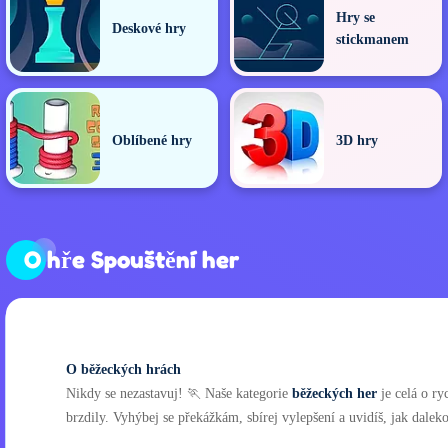
Hry se
Deskové hry
stickmanem
Oblíbené hry
3D hry
O hře Spouštění her
O běžeckých hrách
Nikdy se nezastavuj! 🏃 Naše kategorie
běžeckých her
je celá o ry
brzdily. Vyhýbej se překážkám, sbírej vylepšení a uvidíš, jak dalek