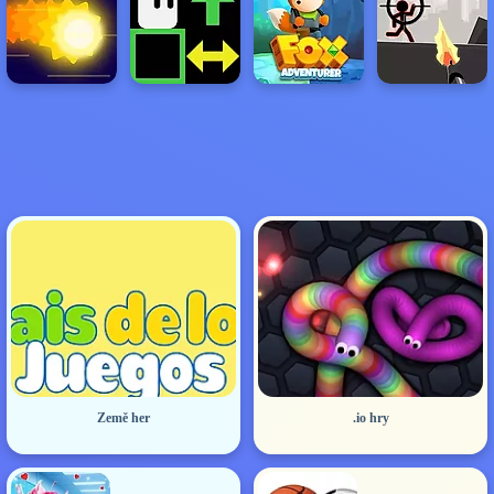
Země her
.io hry