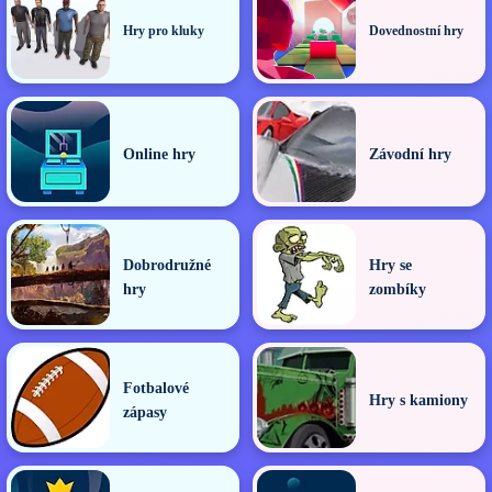
Hry pro kluky
Dovednostní hry
Online hry
Závodní hry
Dobrodružné
Hry se
hry
zombíky
Fotbalové
Hry s kamiony
zápasy