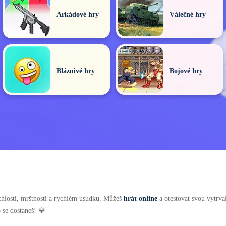
Arkádové hry
Válečné hry
Bláznivé hry
Bojové hry
chlosti, mrštnosti a rychlém úsudku. Můžeš
hrát online
a otestovat svou vytrva
o se dostaneš! 💎