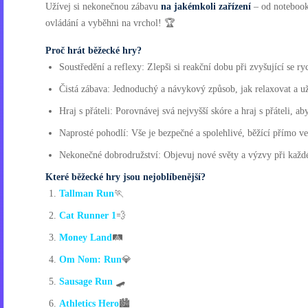
Užívej si nekonečnou zábavu
na jakémkoli zařízení
– od notebooku
ovládání a vyběhni na vrchol! 🏆
Proč hrát běžecké hry?
Soustředění a reflexy: Zlepši si reakční dobu při zvyšující se ry
Čistá zábava: Jednoduchý a návykový způsob, jak relaxovat a už
Hraj s přáteli: Porovnávej svá nejvyšší skóre a hraj s přáteli, ab
Naprosté pohodlí: Vše je bezpečné a spolehlivé, běžící přímo ve v
Nekonečné dobrodružství: Objevuj nové světy a výzvy při každé
Které běžecké hry jsou nejoblíbenější?
Tallman Run
🏃
Cat Runner 1
💨
Money Land
🛤️
Om Nom: Run
💎
Sausage Run
🛹
Athletics Hero
🏙️