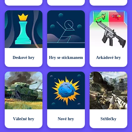
Deskové hry
Hry se stickmanem
Arkádové hry
Válečné hry
Nové hry
Střílečky