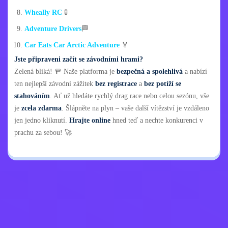
Wheally RC
🚦
Adventure Drivers
🏁
Car Eats Car Arctic Adventure
🏅
Jste připraveni začít se závodními hrami?
Zelená bliká! 🚥 Naše platforma je
bezpečná a spolehlivá
a nabízí
ten nejlepší závodní zážitek
bez registrace
a
bez potíží se
stahováním
. Ať už hledáte rychlý drag race nebo celou sezónu, vše
je
zcela zdarma
. Šlápněte na plyn – vaše další vítězství je vzdáleno
jen jedno kliknutí.
Hrajte online
hned teď a nechte konkurenci v
prachu za sebou! 🚀
Zásady ochrany
Kontaktujte mě
osobních údajů