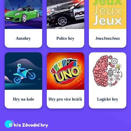
Autohry
Police hry
JeuxJeuxJeux
Hry na kole
Hry pro více hráčů
Logické hry
O hře Závodní hry