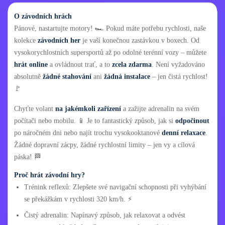
O závodních hrách
Pánové, nastartujte motory! 🏎️ Pokud máte potřebu rychlosti, naše
kolekce
závodních her
je vaší konečnou zastávkou v boxech. Od
vysokorychlostních supersportů až po odolné terénní vozy – můžete
hrát online
a ovládnout trať, a to
zcela zdarma
. Není vyžadováno
absolutně
žádné stahování
ani
žádná instalace
– jen čistá rychlost!
🚩
Chyťte volant
na jakémkoli zařízení
a zažijte adrenalin na svém
počítači nebo mobilu. 📱 Je to fantastický způsob, jak si
odpočinout
po náročném dni nebo najít trochu vysokooktanové
denní relaxace
.
Žádné dopravní zácpy, žádné rychlostní limity – jen vy a cílová
páska! 🏁
Proč hrát závodní hry?
Trénink reflexů: Zlepšete své navigační schopnosti při vyhýbání
se překážkám v rychlosti 320 km/h. ⚡
Čistý adrenalin: Napínavý způsob, jak relaxovat a odvést