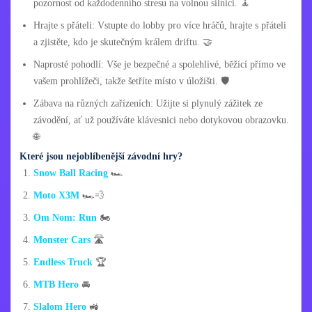
pozornost od každodenního stresu na volnou silnici. 🧘
Hrajte s přáteli: Vstupte do lobby pro více hráčů, hrajte s přáteli
a zjistěte, kdo je skutečným králem driftu. 🤝
Naprosté pohodlí: Vše je bezpečné a spolehlivé, běžící přímo ve
vašem prohlížeči, takže šetříte místo v úložišti. 🛡️
Zábava na různých zařízeních: Užijte si plynulý zážitek ze
závodění, ať už používáte klávesnici nebo dotykovou obrazovku.
🌐
Které jsou nejoblíbenější závodní hry?
Snow Ball Racing
🏎️
Moto X3M
🏎️💨
Om Nom: Run
🏍️
Monster Cars
🛣️
Endless Truck
🏆
MTB Hero
🚘
Slalom Hero
🚜