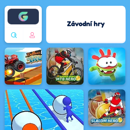
Enjoy4fun
Závodní hry