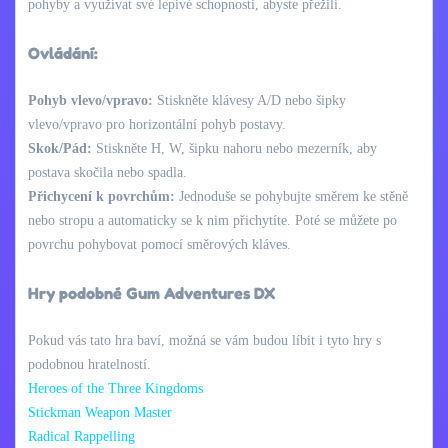
pohyby a využívat své lepivé schopnosti, abyste přežili.
Ovládání:
Pohyb vlevo/vpravo:
Stiskněte klávesy A/D nebo šipky
vlevo/vpravo pro horizontální pohyb postavy.
Skok/Pád:
Stiskněte H, W, šipku nahoru nebo mezerník, aby
postava skočila nebo spadla.
Přichycení k povrchům:
Jednoduše se pohybujte směrem ke stěně
nebo stropu a automaticky se k nim přichytíte. Poté se můžete po
povrchu pohybovat pomocí směrových kláves.
Hry podobné Gum Adventures DX
Pokud vás tato hra baví, možná se vám budou líbit i tyto hry s
podobnou hratelností.
Heroes of the Three Kingdoms
Stickman Weapon Master
Radical Rappelling