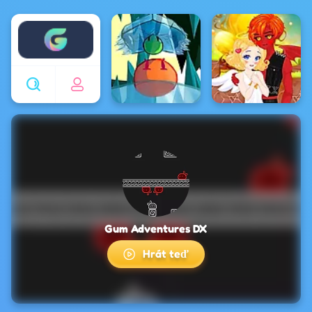
Enjoy4fun
Gum Adventures DX
Hrát teď