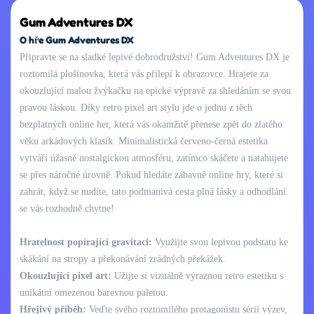
Gum Adventures DX
O hře Gum Adventures DX
Připravte se na sladké lepivé dobrodružství! Gum Adventures DX je
roztomilá plošinovka, která vás přilepí k obrazovce. Hrajete za
okouzlující malou žvýkačku na epické výpravě za shledáním se svou
pravou láskou. Díky retro pixel art stylu jde o jednu z těch
bezplatných online her, která vás okamžitě přenese zpět do zlatého
věku arkádových klasik. Minimalistická červeno-černá estetika
vytváří úžasně nostalgickou atmosféru, zatímco skáčete a natahujete
se přes náročné úrovně. Pokud hledáte zábavné online hry, které si
zahrát, když se nudíte, tato podmanivá cesta plná lásky a odhodlání
se vás rozhodně chytne!
Hratelnost popírající gravitaci:
Využijte svou lepivou podstatu ke
skákání na stropy a překonávání zrádných překážek.
Okouzlující pixel art:
Užijte si vizuálně výraznou retro estetiku s
unikátní omezenou barevnou paletou.
Hřejivý příběh:
Veďte svého roztomilého protagonistu sérií výzev,