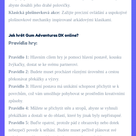
abyste dosáhli jeho drahé polovičky.
Klasická plošinovková akce:
Zažijte precizní ovládání a uspokojivé
plošinovkové mechaniky inspirované arkádovými klasikami.
Jak hrát Gum Adventures DX online?
Pravidla hry:
Pravidlo 1:
Hlavním cílem hry je pomoci hlavní postavě, kousku
žvýkačky, dostat se ke svému partnerovi.
Pravidlo 2:
Budete muset procházet různými úrovněmi a cestou
překonávat překážky a výzvy.
Pravidlo 3:
Hlavní postava má unikátní schopnost přichytit se k
povrchům, což vám umožňuje pohybovat se prostředím kreativními
způsoby.
Pravidlo 4:
Můžete se přichytit stěn a stropů, abyste se vyhnuli
překážkám a dostali se do oblastí, které by jinak byly nepřístupné.
Pravidlo 5:
Buďte opatrní, protože pád z obrazovky nebo dotek
nebezpečí povede k selhání. Budete muset pečlivě plánovat své