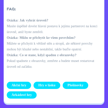
FAQ:
Otázka: Jak vyhrát úroveň?
Musíte úspěšně dovést hlavní postavu k jejímu partnerovi na konci
úrovně, aniž byste zemřeli.
Otázka: Můžu se přichytit ke všem povrchům?
Můžete se přichytit k většině stěn a stropů, ale některé povrchy
mohou být kluzké nebo nestabilní, takže buďte opatrní.
Otázka: Co se stane, když spadnu z obrazovky?
Pokud spadnete z obrazovky, zemřete a budete muset restartovat
úroveň od začátku.
Akční hry
Hry o lásku
Plošinovky
Arkádové hry