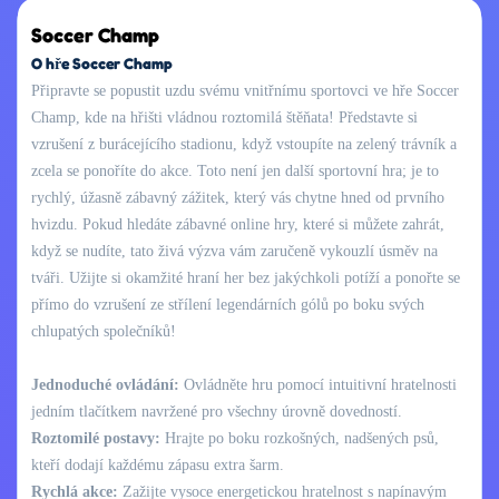
Soccer Champ
O hře Soccer Champ
Připravte se popustit uzdu svému vnitřnímu sportovci ve hře Soccer
Champ, kde na hřišti vládnou roztomilá štěňata! Představte si
vzrušení z burácejícího stadionu, když vstoupíte na zelený trávník a
zcela se ponoříte do akce. Toto není jen další sportovní hra; je to
rychlý, úžasně zábavný zážitek, který vás chytne hned od prvního
hvizdu. Pokud hledáte zábavné online hry, které si můžete zahrát,
když se nudíte, tato živá výzva vám zaručeně vykouzlí úsměv na
tváři. Užijte si okamžité hraní her bez jakýchkoli potíží a ponořte se
přímo do vzrušení ze střílení legendárních gólů po boku svých
chlupatých společníků!
Jednoduché ovládání:
Ovládněte hru pomocí intuitivní hratelnosti
jedním tlačítkem navržené pro všechny úrovně dovedností.
Roztomilé postavy:
Hrajte po boku rozkošných, nadšených psů,
kteří dodají každému zápasu extra šarm.
Rychlá akce:
Zažijte vysoce energetickou hratelnost s napínavým