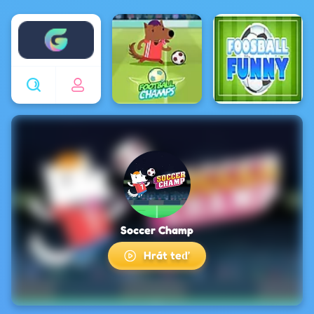
Enjoy4fun
Soccer Champ
Hrát teď