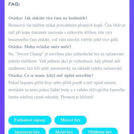
FAQ:
Otázka: Jak získám více času na hodinách?
Bonusový čas můžete získat prováděním přesných kopů. Čím blíže je
míč při kopu dokonale zarovnán s nitkovým křížem, tím více
bonusového času získáte, což vám umožní vstřelit ještě více gólů.
Otázka: Mohu ovládat směr míče?
Ne, "Soccer Champ" je navržena jako jednoduchá hra na načasování
jedním tlačítkem. Vaší jedinou akcí je rozhodnout, kdy přesně míč
zasáhnout; hra řeší směr automaticky na základě vašeho načasování.
Otázka: Co se stane, když míč úplně netrefím?
Pokud kopnete příliš brzy nebo příliš pozdě a míč úplně minete,
nezískáte za tento pokus žádné body a z vašeho zbývajícího časového
limitu odečtou cenné sekundy. Přesnost je klíčová!
Fotbalové zápasy
Míčové hry
Sportovní hry
Akční hry
Oblíbené hry