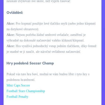
neustále zvyšovali své skóre, než vyprší časovač.
Ovládání:
Akce:
Pro kopnutí použijte levé tlačítko myši (nebo jedno klepnutí
na dotykové obrazovce).
Akce:
Nejsou potřeba žádné směrové ovladače; zaměření je
výhradně na dokonalé načasování vašeho kliknutí/klepnutí.
Akce:
Hra využívá jednoduchý vstup jedním tlačítkem, díky čemuž
je snadné se ji naučit, ale náročné ovládnout načasování.
Hry podobné Soccer Champ
Pokud vás tato hra baví, možná se vám budou líbit i tyto hry s
podobnou hratelností.
Mini Caps Soccer
Football Stars Championship
Football Penalty