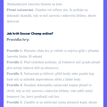
30sekundovým časovým limitem na kolo.
Přesné načasování:
Zlepšete své reflexy tím, že počkáte na
dokonalý okamžik, kdy se míč zarovná s nitkovým křížem, abyste
skórovali.
Jak hrát Soccer Champ online?
Pravidla hry:
Pravidlo 1:
Hlavním cílem hry je vstřelit co nejvíce gólů v přísném
časovém limitu 30 sekund.
Pravidlo 2:
Před výstřelem počkejte, až fotbalový míč projde přesně
přes určený nitkový kříž na obrazovce.
Pravidlo 3:
Načasování je klíčové; příliš brzký nebo pozdní kop
bude mít za následek nepovedenou střelu a žádné body.
Pravidlo 4:
Dosažení dokonalého načasování kopem přesně ve
chvíli, kdy se míč zarovná s nitkovým křížem, vám udělí cenný
bonusový čas, který prodlouží vaši hru.
Pravidlo 5:
Zaměřte se na udržování rytmu přesných kopů, abyste