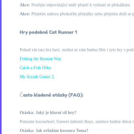
Akce:
Použijte odpovídající směr přejetí k vyhnutí se překážkám.
Akce:
Přejetím nahoru přeskočíte překážky nebo přejetím dolů se 
Hry podobné Cat Runner 1
Pokud vás tato hra baví, možná se vám budou líbit i tyto hry s pod
Fishing the Russian Way
Catch a Fish Obby
My Arcade Center 2
Často kladené otázky (FAQ):
Otázka: Jaký je hlavní cíl hry?
Pomozte kocourkovi Tomovi dohonit Roye, zatímco budete sbírat 
Otázka: Jak ovládám kocoura Toma?