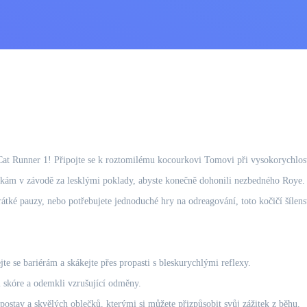
u Cat Runner 1! Připojte se k roztomilému kocourkovi Tomovi při vysokorychlos
ážkám v závodě za lesklými poklady, abyste konečně dohonili nezbedného Roye
tké pauzy, nebo potřebujete jednoduché hry na odreagování, toto kočičí šílens
e se bariérám a skákejte přes propasti s bleskurychlými reflexy.
i skóre a odemkli vzrušující odměny.
ostav a skvělých oblečků, kterými si můžete přizpůsobit svůj zážitek z běhu.