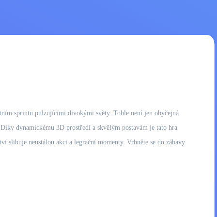
tním sprintu pulzujícími divokými světy. Tohle není jen obyčejná
. Díky dynamickému 3D prostředí a skvělým postavám je tato hra
tví slibuje neustálou akci a legrační momenty. Vrhněte se do zábavy