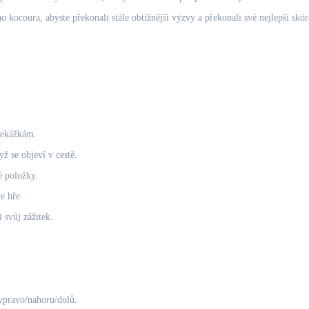
 kocoura, abyste překonali stále obtížnější výzvy a překonali své nejlepší skór
řekážkám.
ž se objeví v cestě.
é položky.
e hře.
 svůj zážitek.
vpravo/nahoru/dolů.