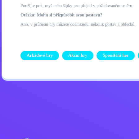
Použijte prst, myš nebo šipky pro přejetí v požadovaném směru.
Otázka: Mohu si přizpůsobit svou postavu?
Ano, v průběhu hry můžete odemknout několik postav a oblečků.
Arkádové hry
Akční hry
Spouštění her
Zásady ochrany osobních úd