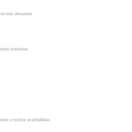
pod nimi sklouznete.
obnou hratelností.
mince a vyhýbat se překážkám.