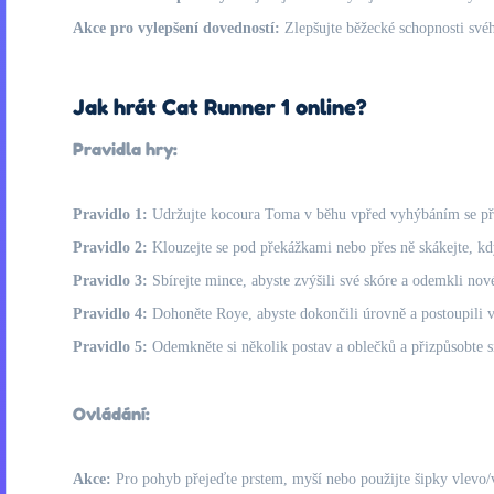
Akce pro vylepšení dovedností:
Zlepšujte běžecké schopnosti svého
Jak hrát Cat Runner 1 online?
Pravidla hry:
Pravidlo 1:
Udržujte kocoura Toma v běhu vpřed vyhýbáním se p
Pravidlo 2:
Klouzejte se pod překážkami nebo přes ně skákejte, kdy
Pravidlo 3:
Sbírejte mince, abyste zvýšili své skóre a odemkli nov
Pravidlo 4:
Dohoněte Roye, abyste dokončili úrovně a postoupili v
Pravidlo 5:
Odemkněte si několik postav a oblečků a přizpůsobte si
Ovládání:
Akce:
Pro pohyb přejeďte prstem, myší nebo použijte šipky vlevo/