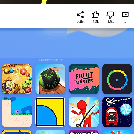
sdílet
4.3k
1.6k
5
ADVERTISEMENT