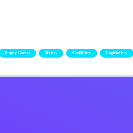
Funny Games
3D hry
Skvělé hry
Logické hry
Kids
ajů
Kontaktujte mě
Čeština