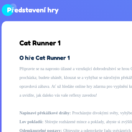
Představení hry
Cat Runner 1
O hře Cat Runner 1
Připravte se na naprosto úžasné a vzrušující dobrodružství se hro
procházka; budete uhánět, klouzat se a vyhýbat se náročným přek
opravdová zábava. Ať už hledáte online hry zdarma pro vyplnění krá
a uvidíte, jak daleko vás vaše reflexy zavedou!
Napínavé překážkové dráhy:
Procházejte divokými světy, vyhýbejt
Lov pokladů:
Sbírejte rozházené mince a poklady, abyste si zvýšil
Odemknutelné postavy:
Objevujte a odemykejte řadu svérázných p