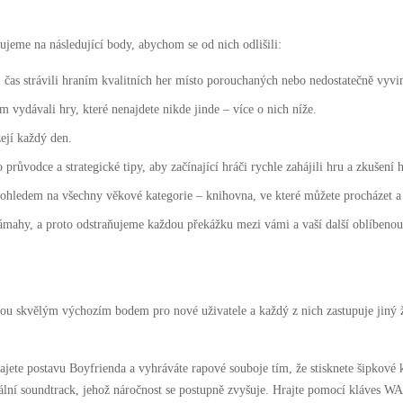
jeme na následující body, abychom se od nich odlišili:
 čas strávili hraním kvalitních her místo porouchaných nebo nedostatečně vyvi
 vydávali hry, které nenajdete nikde jinde – více o nich níže.
ejí každý den.
růvodce a strategické tipy, aby začínající hráči rychle zahájili hru a zkušení h
s ohledem na všechny věkové kategorie – knihovna, ve které můžete procházet a
námahy, a proto odstraňujeme každou překážku mezi vámi a vaší další oblíbenou
 Jsou skvělým výchozím bodem pro nové uživatele a každý z nich zastupuje jiný
jete postavu Boyfrienda a vyhráváte rapové souboje tím, že stisknete šipkové 
inální soundtrack, jehož náročnost se postupně zvyšuje. Hrajte pomocí kláves 