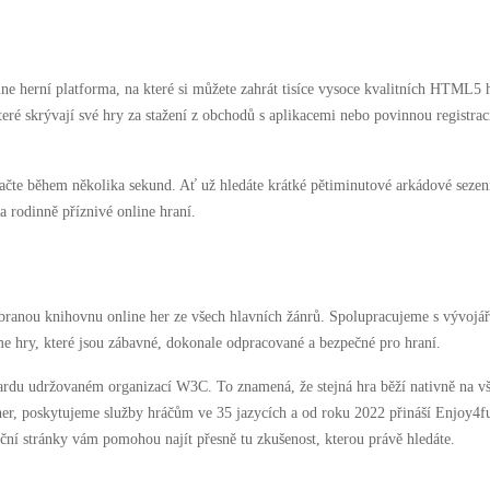
e herní platforma, na které si můžete zahrát tisíce vysoce kvalitních HTML5 her
které skrývají své hry za stažení z obchodů s aplikacemi nebo povinnou registrac
ačte během několika sekund. Ať už hledáte krátké pětiminutové arkádové sezení
 rodinně příznivé online hraní.
vybranou knihovnu online her ze všech hlavních žánrů. Spolupracujeme s vývojář
e hry, které jsou zábavné, dokonale odpracované a bezpečné pro hraní.
u udržovaném organizací W3C. To znamená, že stejná hra běží nativně na všec
0 her, poskytujeme služby hráčům ve 35 jazycích a od roku 2022 přináší Enjoy
ační stránky vám pomohou najít přesně tu zkušenost, kterou právě hledáte.