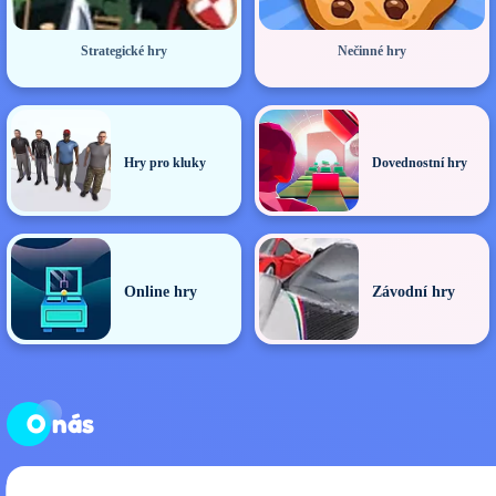
Strategické hry
Nečinné hry
Hry pro kluky
Dovednostní hry
Online hry
Závodní hry
O nás