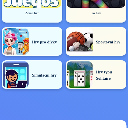
Země her
.io hry
Hry pro dívky
Sportovní hry
Hry typu
Simulační hry
Solitaire