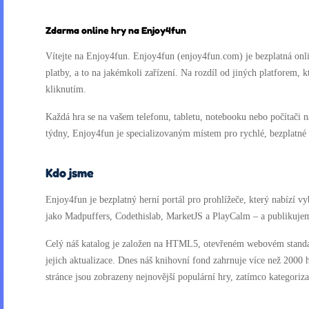
Zdarma online hry na Enjoy4fun
Vítejte na Enjoy4fun. Enjoy4fun (enjoy4fun.com) je bezplatná onlin
platby, a to na jakémkoli zařízení. Na rozdíl od jiných platforem, 
kliknutím.
Každá hra se na vašem telefonu, tabletu, notebooku nebo počítači n
týdny, Enjoy4fun je specializovaným místem pro rychlé, bezplatné a
Kdo jsme
Enjoy4fun je bezplatný herní portál pro prohlížeče, který nabízí 
jako Madpuffers, Codethislab, MarketJS a PlayCalm – a publikujem
Celý náš katalog je založen na HTML5, otevřeném webovém standard
jejich aktualizace. Dnes náš knihovní fond zahrnuje více než 200
stránce jsou zobrazeny nejnovější populární hry, zatímco kategoriz