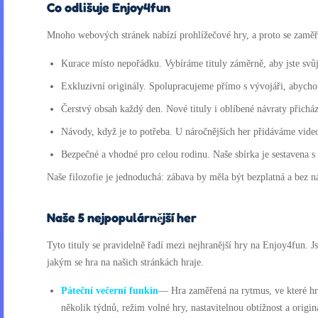
Co odlišuje Enjoy4fun
Mnoho webových stránek nabízí prohlížečové hry, a proto se zaměřu
Kurace místo nepořádku. Vybíráme tituly záměrně, aby jste svůj
Exkluzivní originály. Spolupracujeme přímo s vývojáři, abychom
Čerstvý obsah každý den. Nové tituly i oblíbené návraty přicház
Návody, když je to potřeba. U náročnějších her přidáváme video p
Bezpečné a vhodné pro celou rodinu. Naše sbírka je sestavena 
Naše filozofie je jednoduchá: zábava by měla být bezplatná a bez 
Naše 5 nejpopulárnější her
Tyto tituly se pravidelně řadí mezi nejhranější hry na Enjoy4fun.
jakým se hra na našich stránkách hraje.
Páteční večerní funkín
— Hra zaměřená na rytmus, ve které hra
několik týdnů, režim volné hry, nastavitelnou obtížnost a orig