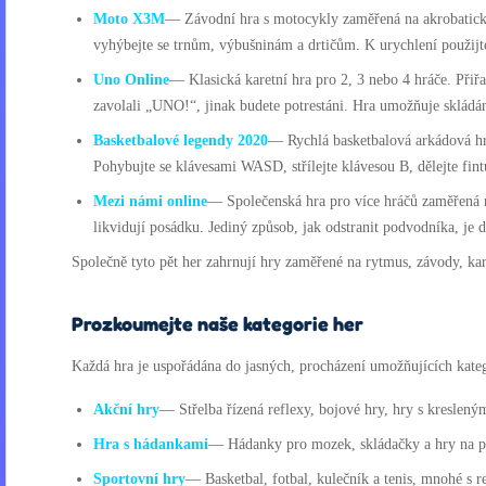
Moto X3M
— Závodní hra s motocykly zaměřená na akrobatické k
vyhýbejte se trnům, výbušninám a drtičům. K urychlení použijt
Uno Online
— Klasická karetní hra pro 2, 3 nebo 4 hráče. Přiřaz
zavolali „UNO!“, jinak budete potrestáni. Hra umožňuje skládán
Basketbalové legendy 2020
— Rychlá basketbalová arkádová hr
Pohybujte se klávesami WASD, střílejte klávesou B, dělejte fin
Mezi námi online
— Společenská hra pro více hráčů zaměřená na 
likvidují posádku. Jediný způsob, jak odstranit podvodníka, je 
Společně tyto pět her zahrnují hry zaměřené na rytmus, závody, kart
Prozkoumejte naše kategorie her
Každá hra je uspořádána do jasných, procházení umožňujících katego
Akční hry
— Střelba řízená reflexy, bojové hry, hry s kreslený
Hra s hádankami
— Hádanky pro mozek, skládačky a hry na páro
Sportovní hry
— Basketbal, fotbal, kulečník a tenis, mnohé s