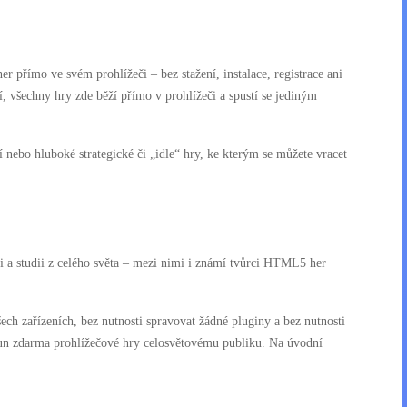
 přímo ve svém prohlížeči – bez stažení, instalace, registrace ani
í, všechny hry zde běží přímo v prohlížeči a spustí se jediným
 nebo hluboké strategické či „idle“ hry, ke kterým se můžete vracet
i a studii z celého světa – mezi nimi i známí tvůrci HTML5 her
h zařízeních, bez nutnosti spravovat žádné pluginy a bez nutnosti
4fun zdarma prohlížečové hry celosvětovému publiku. Na úvodní