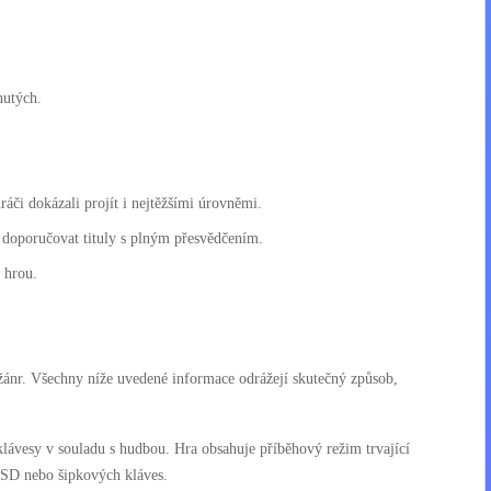
nutých.
ráči dokázali projít i nejtěžšími úrovněmi.
 doporučovat tituly s plným přesvědčením.
 hrou.
 žánr. Všechny níže uvedené informace odrážejí skutečný způsob,
klávesy v souladu s hudbou. Hra obsahuje příběhový režim trvající
WASD nebo šipkových kláves.