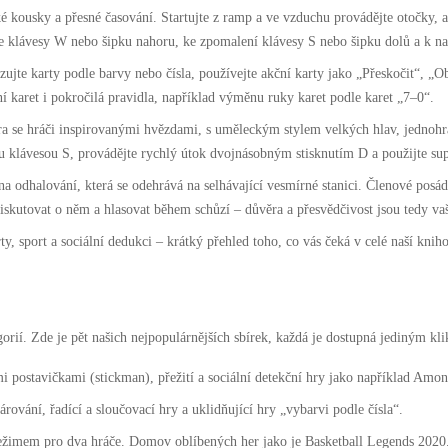
ousky a přesné časování. Startujte z ramp a ve vzduchu provádějte otočky, aby
e klávesy W nebo šipku nahoru, ke zpomalení klávesy S nebo šipku dolů a k n
ujte karty podle barvy nebo čísla, používejte akční karty jako „Přeskočit“, „Ob
í karet i pokročilá pravidla, například výměnu ruky karet podle karet „7–0“.
a se hráči inspirovanými hvězdami, s uměleckým stylem velkých hlav, jednoh
tu klávesou S, provádějte rychlý útok dvojnásobným stisknutím D a použijte sup
odhalování, která se odehrává na selhávající vesmírné stanici. Členové posádky
diskutovat o něm a hlasovat během schůzí – důvěra a přesvědčivost jsou tedy va
y, sport a sociální dedukci – krátký přehled toho, co vás čeká v celé naší knih
rií. Zde je pět našich nejpopulárnějších sbírek, každá je dostupná jediným kl
mi postavičkami (stickman), přežití a sociální detekční hry jako například Amo
vání, řadící a sloučovací hry a uklidňující hry „vybarvi podle čísla“.
 režimem pro dva hráče. Domov oblíbených her jako je Basketball Legends 2020