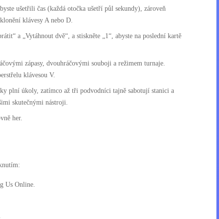
ste ušetřili čas (každá otočka ušetří půl sekundy), zároveň
aklonění klávesy A nebo D.
rátit“ a „Vytáhnout dvě“, a stiskněte „1“, abyste na poslední kartě
ráčovými zápasy, dvouhráčovými souboji a režimem turnaje.
erstřelu klávesou V.
 plní úkoly, zatímco až tři podvodníci tajně sabotují stanici a
šimi skutečnými nástroji.
ovně her.
iknutím:
ng Us Online.
.