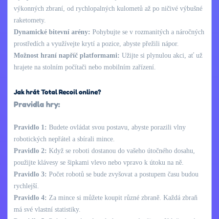
výkonných zbraní, od rychlopalných kulometů až po ničivé výbušné
raketomety.
Dynamické bitevní arény:
Pohybujte se v rozmanitých a náročných
prostředích a využívejte krytí a pozice, abyste přežili nápor.
Možnost hraní napříč platformami:
Užijte si plynulou akci, ať už
hrajete na stolním počítači nebo mobilním zařízení.
Jak hrát Total Recoil online?
Pravidla hry:
Pravidlo 1:
Budete ovládat svou postavu, abyste porazili vlny
robotických nepřátel a sbírali mince.
Pravidlo 2:
Když se roboti dostanou do vašeho útočného dosahu,
použijte klávesy se šipkami vlevo nebo vpravo k útoku na ně.
Pravidlo 3:
Počet robotů se bude zvyšovat a postupem času budou
rychlejší.
Pravidlo 4:
Za mince si můžete koupit různé zbraně. Každá zbraň
má své vlastní statistiky.