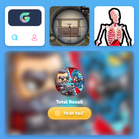
Enjoy4fun
Total Recoil
Hrát teď