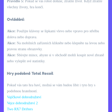
Pravidlo 5:
Pokud se vás robot dotkne, ztratíte život. Když ztratíte
všechny životy, hra končí.
Ovládání:
Akce:
Použijte klávesy se šipkami vlevo nebo vpravo pro střelbu
doleva nebo doprava.
Akce:
Na mobilních zařízeních klikněte nebo klepněte na levou nebo
pravou stranu obrazovky.
Akce:
Sbírejte mince, abyste si v obchodě mohli koupit nové zbraně
nebo vylepšit své statistiky.
Hry podobné Total Recoil
Pokud vás tato hra baví, možná se vám budou líbit i tyto hry s
podobnou hratelností.
Vajíčkové dobrodružství
Vejce dobrodružství 2
Two RX7 Drifters