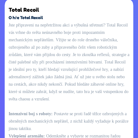
Total Recoil
O hře Total Recoil
Jste připraveni na nepřetržitou akci a výbušná střetnutí? Total Recoil
vás vrhne do světa neúnavného boje proti impozantním
mechanickým nepřátelům. Vžijte se do role drsného válečníka,
ozbrojeného až po zuby a připraveného čelit všem robotickým
zrůdám, které vám přijdou do cesty. Je to zkouška reflexů, strategie a
čisté palebné síly při procházení intenzivními bitvami. Total Recoil
je ideální pro ty, kteří hledají vzrušující prohlížečové hry, a nabízí
adrenalinový zážitek jako žádná jiná. Ať už jste u svého stolu nebo
na cestách, akce nikdy nekončí. Pokud hledáte zábavné online hry,
které si můžete zahrát, když se nudíte, tato hra je vaší vstupenkou do
světa chaosu a vzrušení.
Intenzivní boj s roboty:
Postavte se proti řadě těžce ozbrojených a
obrněných mechanických nepřátel, z nichž každý vyžaduje k porážce
jinou taktiku.
Vylepšení arzenálu:
Odemkněte a vybavte se rozmanitou řadou