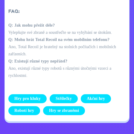
FAQ:
Q: Jak mohu přežít déle?
Vylepšujte své zbraně a soustřeďte se na vyhýbání se útokům.
Q: Mohu hrát Total Recoil na svém mobilním telefonu?
Ano, Total Recoil je hratelný na stolních počítačích i mobilních
zařízeních.
Q: Existují různé typy nepřátel?
Ano, existují různé typy robotů s různými útočnými vzorci a
rychlostmi.
Hry pro kluky
Střílečky
Akční hry
Robotí hry
Hry se zbraněmi