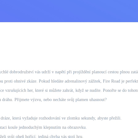
chlé dobrodružství vás udrží v napětí při projíždění planoucí cestou plnou zatáč
 proti ohnivé zkáze. Pokud hledáte adrenalinový zážitek, Fire Road je perfekt
íce vzrušujících her, které si můžete zahrát, když se nudíte. Ponořte se do toho
ou dráhu. Přijmete výzvu, nebo necháte svůj plamen uhasnout?
 dráze, která vyžaduje rozhodování ve zlomku sekundy, abyste přežili.
ntaci koule jednoduchým klepnutím na obrazovku.
li svůj oheň hořící; jediná chyba vás stojí hru.