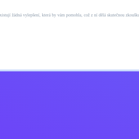
xistují žádná vylepšení, která by vám pomohla, což z ní dělá skutečnou zkoušku
Kids
ajů
Kontaktujte mě
Čeština