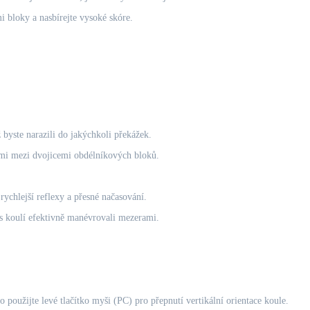
 bloky a nasbírejte vysoké skóre.
byste narazili do jakýchkoli překážek.
ami mezi dvojicemi obdélníkových bloků.
ychlejší reflexy a přesné načasování.
 s koulí efektivně manévrovali mezerami.
použijte levé tlačítko myši (PC) pro přepnutí vertikální orientace koule.