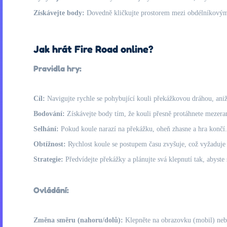
Získávejte body:
Dovedně kličkujte prostorem mezi obdélníkovými
Jak hrát Fire Road online?
Pravidla hry:
Cíl:
Navigujte rychle se pohybující kouli překážkovou dráhou, aniž 
Bodování:
Získávejte body tím, že kouli přesně protáhnete mezer
Selhání:
Pokud koule narazí na překážku, oheň zhasne a hra končí.
Obtížnost:
Rychlost koule se postupem času zvyšuje, což vyžaduje r
Strategie:
Předvídejte překážky a plánujte svá klepnutí tak, abyste
Ovládání:
Změna směru (nahoru/dolů):
Klepněte na obrazovku (mobil) nebo 