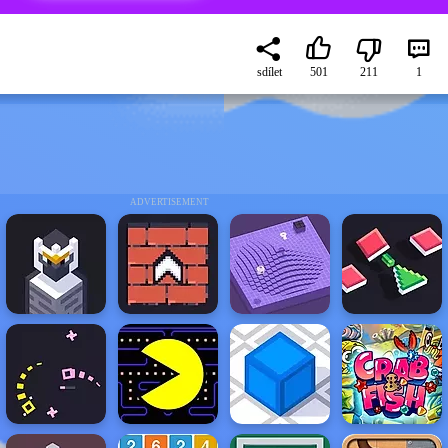
sdílet
501
211
1
ADVERTISEMENT