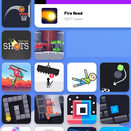
Fire Road
QKY Games