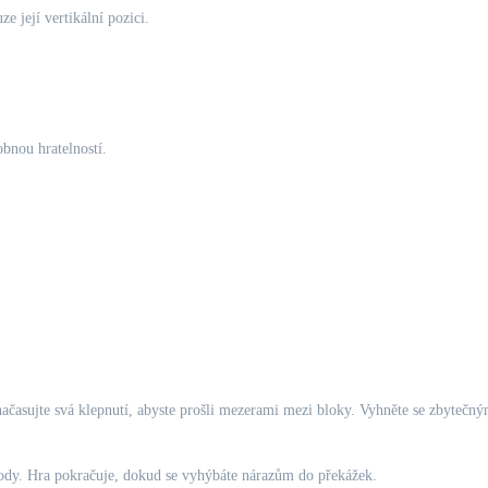
 její vertikální pozici.
obnou hratelností.
načasujte svá klepnutí, abyste prošli mezerami mezi bloky. Vyhněte se zbytečný
ody. Hra pokračuje, dokud se vyhýbáte nárazům do překážek.