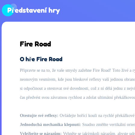
Představení hry
Fire Road
O hře Fire Road
Připravte se na to, že vaše smysly zažehne Fire Road! Toto živé a ry
neonovým vesmírem, kde jsou bleskové reflexy vaší jedinou obranou
si odpočinout a otestovat své dovednosti, což z ní dělá jednu z nejv
čas předvést svou závratnou rychlost a zdolat ultimátní překážkov
Otestujte své reflexy:
Ovládejte hořící kouli na rychlé překážkové
Jednoduchá mechanika klepnutí:
Snadno změňte vertikální orie
Vyhýbejte se nárazům:
Vyhněte se jakýmkoli nárazům, abyste udrže