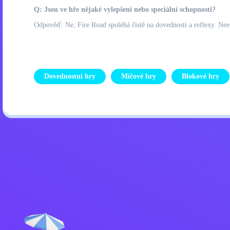
Q: Jsou ve hře nějaké vylepšení nebo speciální schopnosti?
Odpověď: Ne, Fire Road spoléhá čistě na dovednosti a reflexy. Nee
Dovednostní hry
Míčové hry
Blokové hry
Zásady ochrany osobních úd