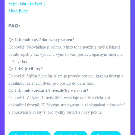
Vejce dobrodružství 2
Mind Burst
FAQ:
Q: Jak mohu ovládat svou postavu?
Odpověď: Neovládáte ji přímo. Místo toho použijte myš k házení
bomb. Zpětný ráz výbuchu vymrští vaši postavu opačným směrem,
než byl hod.
Q: Jaký je cíl hry?
Odpověď: Vaším hlavním cílem je provést postavu každou úrovní a
dosáhnout zelených dveří pro postup do další fáze.
Q: Jak mohu získat tři hvězdičky v úrovni?
Odpověď: Získání tří hvězdiček vyžaduje rychlé a efektivní
dokončení úrovně. Klíčovými strategiemi je zdokonalení načasování
a používání klávesy 'r' pro rychlý restart a nový pokus.