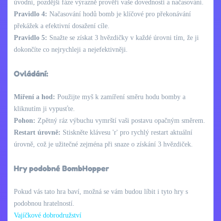
úvodní, pozdější fáze výrazně prověří vaše dovednosti a načasování.
Pravidlo 4:
Načasování hodů bomb je klíčové pro překonávání
překážek a efektivní dosažení cíle.
Pravidlo 5:
Snažte se získat 3 hvězdičky v každé úrovni tím, že ji
dokončíte co nejrychleji a nejefektivněji.
Ovládání:
Míření a hod:
Použijte myš k zamíření směru hodu bomby a
kliknutím ji vypusťte.
Pohon:
Zpětný ráz výbuchu vymrští vaši postavu opačným směrem.
Restart úrovně:
Stiskněte klávesu 'r' pro rychlý restart aktuální
úrovně, což je užitečné zejména při snaze o získání 3 hvězdiček.
Hry podobné BombHopper
Pokud vás tato hra baví, možná se vám budou líbit i tyto hry s
podobnou hratelností.
Vajíčkové dobrodružství