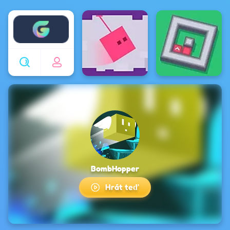
Enjoy4fun
BombHopper
Hrát teď