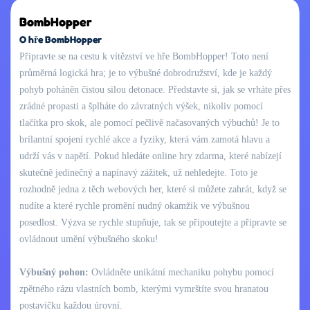
BombHopper
O hře BombHopper
Připravte se na cestu k vítězství ve hře BombHopper! Toto není
průměrná logická hra; je to výbušné dobrodružství, kde je každý
pohyb poháněn čistou silou detonace. Představte si, jak se vrháte přes
zrádné propasti a šplháte do závratných výšek, nikoliv pomocí
tlačítka pro skok, ale pomocí pečlivě načasovaných výbuchů! Je to
brilantní spojení rychlé akce a fyziky, která vám zamotá hlavu a
udrží vás v napětí. Pokud hledáte online hry zdarma, které nabízejí
skutečně jedinečný a napínavý zážitek, už nehledejte. Toto je
rozhodně jedna z těch webových her, které si můžete zahrát, když se
nudíte a které rychle promění nudný okamžik ve výbušnou
posedlost. Výzva se rychle stupňuje, tak se připoutejte a připravte se
ovládnout umění výbušného skoku!
Výbušný pohon:
Ovládněte unikátní mechaniku pohybu pomocí
zpětného rázu vlastních bomb, kterými vymrštíte svou hranatou
postavičku každou úrovní.