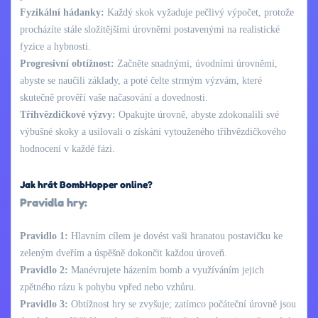
Fyzikální hádanky:
Každý skok vyžaduje pečlivý výpočet, protože
procházíte stále složitějšími úrovněmi postavenými na realistické
fyzice a hybnosti.
Progresivní obtížnost:
Začněte snadnými, úvodními úrovněmi,
abyste se naučili základy, a poté čelte strmým výzvám, které
skutečně prověří vaše načasování a dovednosti.
Tříhvězdičkové výzvy:
Opakujte úrovně, abyste zdokonalili své
výbušné skoky a usilovali o získání vytouženého tříhvězdičkového
hodnocení v každé fázi.
Jak hrát BombHopper online?
Pravidla hry:
Pravidlo 1:
Hlavním cílem je dovést vaši hranatou postavičku ke
zeleným dveřím a úspěšně dokončit každou úroveň.
Pravidlo 2:
Manévrujete házením bomb a využíváním jejich
zpětného rázu k pohybu vpřed nebo vzhůru.
Pravidlo 3:
Obtížnost hry se zvyšuje; zatímco počáteční úrovně jsou