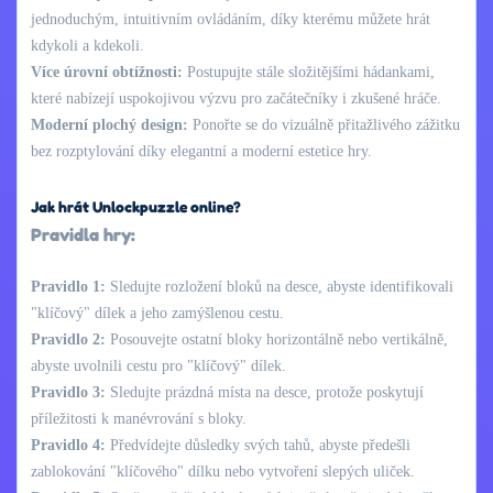
jednoduchým, intuitivním ovládáním, díky kterému můžete hrát
kdykoli a kdekoli.
Více úrovní obtížnosti:
Postupujte stále složitějšími hádankami,
které nabízejí uspokojivou výzvu pro začátečníky i zkušené hráče.
Moderní plochý design:
Ponořte se do vizuálně přitažlivého zážitku
bez rozptylování díky elegantní a moderní estetice hry.
Jak hrát Unlockpuzzle online?
Pravidla hry:
Pravidlo 1:
Sledujte rozložení bloků na desce, abyste identifikovali
"klíčový" dílek a jeho zamýšlenou cestu.
Pravidlo 2:
Posouvejte ostatní bloky horizontálně nebo vertikálně,
abyste uvolnili cestu pro "klíčový" dílek.
Pravidlo 3:
Sledujte prázdná místa na desce, protože poskytují
příležitosti k manévrování s bloky.
Pravidlo 4:
Předvídejte důsledky svých tahů, abyste předešli
zablokování "klíčového" dílku nebo vytvoření slepých uliček.