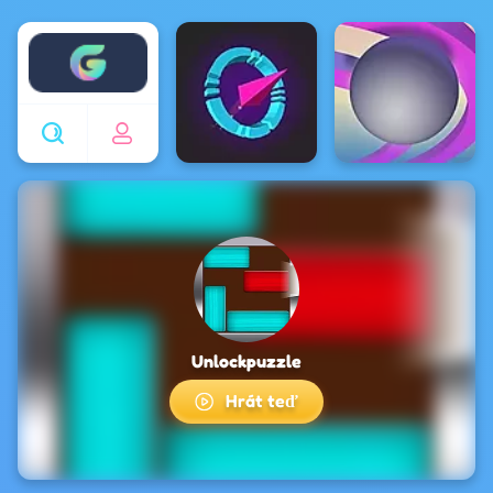
Enjoy4fun
Unlockpuzzle
Hrát teď