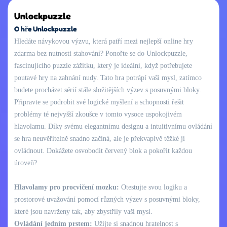
Unlockpuzzle
O hře Unlockpuzzle
Hledáte návykovou výzvu, která patří mezi nejlepší online hry
zdarma bez nutnosti stahování? Ponořte se do Unlockpuzzle,
fascinujícího puzzle zážitku, který je ideální, když potřebujete
poutavé hry na zahnání nudy. Tato hra potrápí vaši mysl, zatímco
budete procházet sérií stále složitějších výzev s posuvnými bloky.
Připravte se podrobit své logické myšlení a schopnosti řešit
problémy té nejvyšší zkoušce v tomto vysoce uspokojivém
hlavolamu. Díky svému elegantnímu designu a intuitivnímu ovládání
se hra neuvěřitelně snadno začíná, ale je překvapivě těžké ji
ovládnout. Dokážete osvobodit červený blok a pokořit každou
úroveň?
Hlavolamy pro procvičení mozku:
Otestujte svou logiku a
prostorové uvažování pomocí různých výzev s posuvnými bloky,
které jsou navrženy tak, aby zbystřily vaši mysl.
Ovládání jedním prstem:
Užijte si snadnou hratelnost s