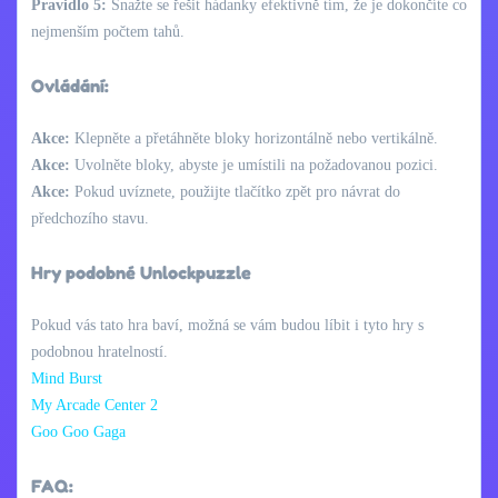
Pravidlo 5:
Snažte se řešit hádanky efektivně tím, že je dokončíte co
nejmenším počtem tahů.
Ovládání:
Akce:
Klepněte a přetáhněte bloky horizontálně nebo vertikálně.
Akce:
Uvolněte bloky, abyste je umístili na požadovanou pozici.
Akce:
Pokud uvíznete, použijte tlačítko zpět pro návrat do
předchozího stavu.
Hry podobné Unlockpuzzle
Pokud vás tato hra baví, možná se vám budou líbit i tyto hry s
podobnou hratelností.
Mind Burst
My Arcade Center 2
Goo Goo Gaga
FAQ: