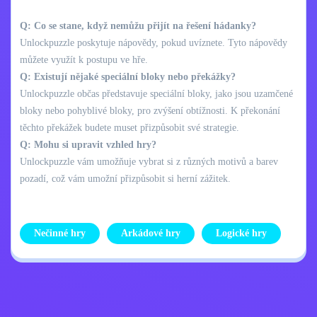
Q: Co se stane, když nemůžu přijít na řešení hádanky?
Unlockpuzzle poskytuje nápovědy, pokud uvíznete. Tyto nápovědy
můžete využít k postupu ve hře.
Q: Existují nějaké speciální bloky nebo překážky?
Unlockpuzzle občas představuje speciální bloky, jako jsou uzamčené
bloky nebo pohyblivé bloky, pro zvýšení obtížnosti. K překonání
těchto překážek budete muset přizpůsobit své strategie.
Q: Mohu si upravit vzhled hry?
Unlockpuzzle vám umožňuje vybrat si z různých motivů a barev
pozadí, což vám umožní přizpůsobit si herní zážitek.
Nečinné hry
Arkádové hry
Logické hry
Zásady ochrany
Kontaktujte mě