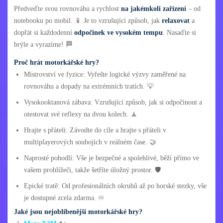
Předveďte svou rovnováhu a rychlost
na jakémkoli zařízení
– od
notebooku po mobil. 📱 Je to vzrušující způsob, jak
relaxovat
a
dopřát si každodenní
odpočinek ve vysokém tempu
. Nasaďte si
brýle a vyrazíme! 🏁
Proč hrát motorkářské hry?
Mistrovství ve fyzice: Vyřešte logické výzvy zaměřené na
rovnováhu a dopady na extrémních tratích. 💡
Vysokooktanová zábava: Vzrušující způsob, jak si odpočinout a
otestovat své reflexy na dvou kolech. 🧘
Hrajte s přáteli: Závodte do cíle a hrajte s přáteli v
multiplayerových soubojích v reálném čase. 🤝
Naprosté pohodlí: Vše je bezpečné a spolehlivé, běží přímo ve
vašem prohlížeči, takže šetříte úložný prostor. 🛡️
Epické tratě: Od profesionálních okruhů až po horské stezky, vše
je dostupné zcela zdarma. ♾️
Jaké jsou nejoblíbenější motorkářské hry?