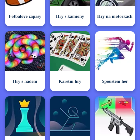
Fotbalové zápasy
Hry s kamiony
Hry na motorkách
Hry s hadem
Karetní hry
Spouštění her