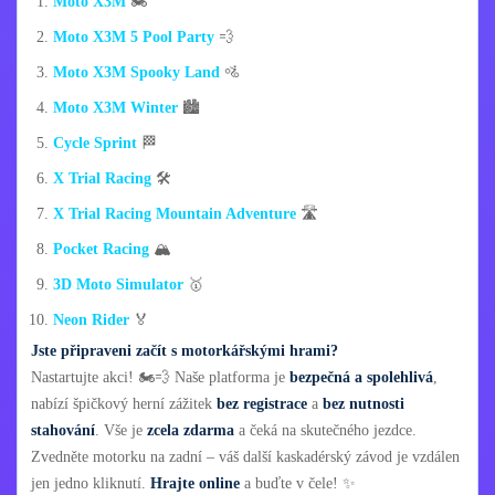
Moto X3M
🏍️
Moto X3M 5 Pool Party
💨
Moto X3M Spooky Land
🚵
Moto X3M Winter
🏙️
Cycle Sprint
🏁
X Trial Racing
🛠️
X Trial Racing Mountain Adventure
🛣️
Pocket Racing
🏔️
3D Moto Simulator
🥇
Neon Rider
🏅
Jste připraveni začít s motorkářskými hrami?
Nastartujte akci! 🏍️💨 Naše platforma je
bezpečná a spolehlivá
,
nabízí špičkový herní zážitek
bez registrace
a
bez nutnosti
stahování
. Vše je
zcela zdarma
a čeká na skutečného jezdce.
Zvedněte motorku na zadní – váš další kaskadérský závod je vzdálen
jen jedno kliknutí.
Hrajte online
a buďte v čele! ✨