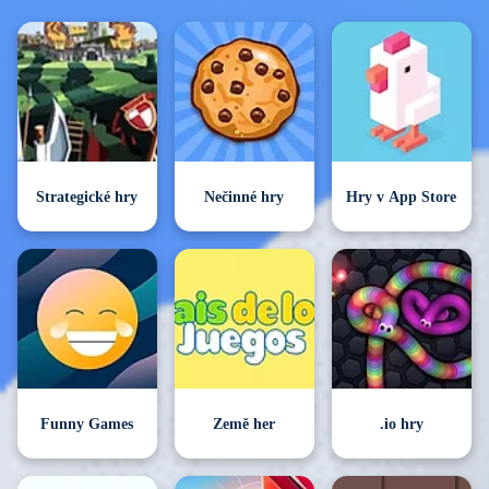
Strategické hry
Nečinné hry
Hry v App Store
Funny Games
Země her
.io hry