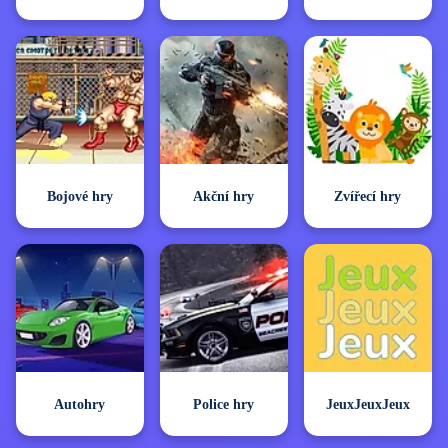
Bojové hry
Akční hry
Zvířecí hry
Autohry
Police hry
JeuxJeuxJeux