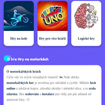
Hry na kole
Hry pro více hráčů
Logické hry
O hře Hry na motorkách
O motorkářských hrách
Ciťte vítr ve svých virtuálních vlasech! 🏍️ Naše sbírka
motorkářských her
je stvořena pro odvážné a rychlé. Můžete
hrát
online
a zdolávat kopce, závodní okruhy i městské ulice, a to
zcela
zdarma
. Bez
stahování
a
instalace
jste vždy jen pár sekund od
startovní čáry. 💨