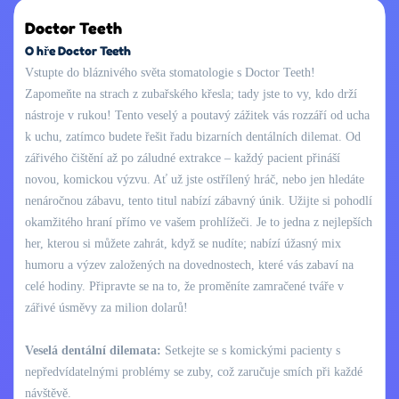
Doctor Teeth
O hře Doctor Teeth
Vstupte do bláznivého světa stomatologie s Doctor Teeth!
Zapomeňte na strach z zubařského křesla; tady jste to vy, kdo drží
nástroje v rukou! Tento veselý a poutavý zážitek vás rozzáří od ucha
k uchu, zatímco budete řešit řadu bizarních dentálních dilemat. Od
zářivého čištění až po záludné extrakce – každý pacient přináší
novou, komickou výzvu. Ať už jste ostřílený hráč, nebo jen hledáte
nenáročnou zábavu, tento titul nabízí zábavný únik. Užijte si pohodlí
okamžitého hraní přímo ve vašem prohlížeči. Je to jedna z nejlepších
her, kterou si můžete zahrát, když se nudíte; nabízí úžasný mix
humoru a výzev založených na dovednostech, které vás zabaví na
celé hodiny. Připravte se na to, že proměníte zamračené tváře v
zářivé úsměvy za milion dolarů!
Veselá dentální dilemata:
Setkejte se s komickými pacienty s
nepředvídatelnými problémy se zuby, což zaručuje smích při každé
návštěvě.