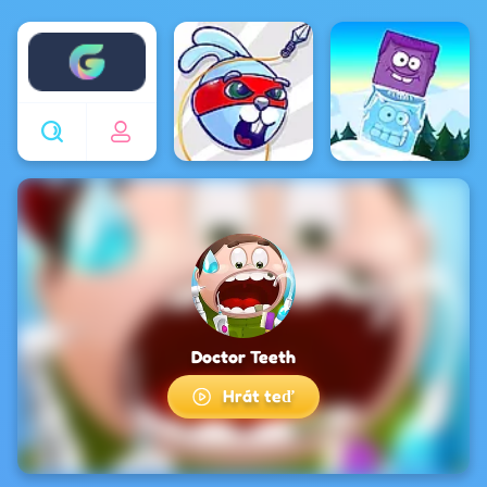
Enjoy4fun
Doctor Teeth
Hrát teď