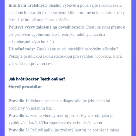
Intuitivní hratelnost:
Snadno vybavte a používejte širokou škálu
dentálních nástrojů jednoduchými kliknutími nebo klepnutími, díky
čemuž je hra přístupná pro každého.
Poutavé výzvy založené na dovednostech:
Otestujte svou přesnost
při pečlivém vyplňování kazů, extrakci odolných zubů a
odstraňování zápachu z úst.
Užitečné rady:
Zasekli jste se při obzvláště náročném zákroku?
Použijte praktickou ikonu stetoskopu pro rychlou nápovědu, která
vás vrátí na správnou cestu.
Jak hrát Doctor Teeth online?
Herní pravidla:
Pravidlo 1:
Vyberte pacienta a diagnostikujte jeho dentální
problémy vyšetřením úst.
Pravidlo 2:
Zvolte vhodný nástroj pro každý zákrok, jako je
vyplňování kazů, léčba zápachu z úst nebo trhání zubů.
Pravidlo 3:
Pečlivě aplikujte zvolený nástroj na postižené místo