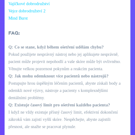
Vajíčkové dobrodružství
Vejce dobrodružství 2
Mind Burst
FAQ:
Q: Co se stane, když během ošetření udělám chybu?
Pokud použijete nesprávný nástroj nebo jej aplikujete nesprávně,
pacient může projevit nepohodlí a vaše skóre může být ovlivněno.
Věnujte velkou pozornost pokynům a reakcím pacienta.
Q: Jak mohu odemknout více pacientů nebo nástrojů?
Postupujte hrou úspěšným léčením pacientů, abyste získali body a
odemkli nové výzvy, nástroje a pacienty s komplexnějšími
dentálními problémy.
Q: Existuje časový limit pro ošetření každého pacienta?
I když ne vždy existuje přísný časový limit, efektivní dokončení
zákroků vám zajistí vyšší skóre. Nespěchejte, abyste zajistili
přesnost, ale snažte se pracovat plynule.