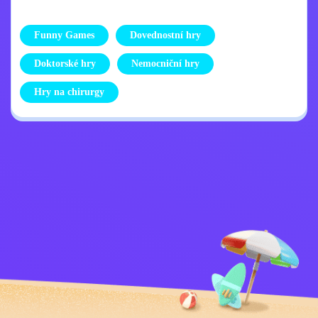
Funny Games
Dovednostní hry
Doktorské hry
Nemocniční hry
Hry na chirurgy
Zásady ochrany
Kontaktujte mě
osobních údajů
Kids
Čeština