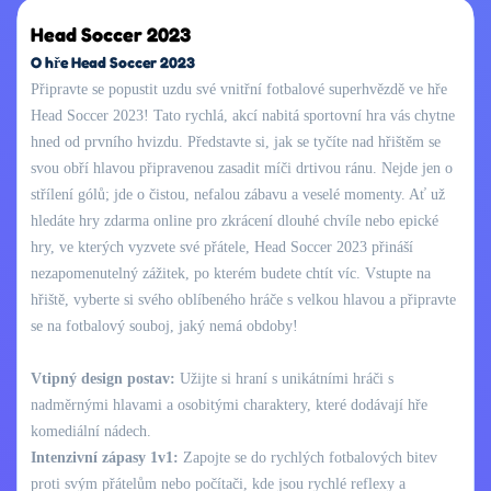
Head Soccer 2023
O hře Head Soccer 2023
Připravte se popustit uzdu své vnitřní fotbalové superhvězdě ve hře
Head Soccer 2023! Tato rychlá, akcí nabitá sportovní hra vás chytne
hned od prvního hvizdu. Představte si, jak se tyčíte nad hřištěm se
svou obří hlavou připravenou zasadit míči drtivou ránu. Nejde jen o
střílení gólů; jde o čistou, nefalou zábavu a veselé momenty. Ať už
hledáte hry zdarma online pro zkrácení dlouhé chvíle nebo epické
hry, ve kterých vyzvete své přátele, Head Soccer 2023 přináší
nezapomenutelný zážitek, po kterém budete chtít víc. Vstupte na
hřiště, vyberte si svého oblíbeného hráče s velkou hlavou a připravte
se na fotbalový souboj, jaký nemá obdoby!
Vtipný design postav:
Užijte si hraní s unikátními hráči s
nadměrnými hlavami a osobitými charaktery, které dodávají hře
komediální nádech.
Intenzivní zápasy 1v1:
Zapojte se do rychlých fotbalových bitev
proti svým přátelům nebo počítači, kde jsou rychlé reflexy a