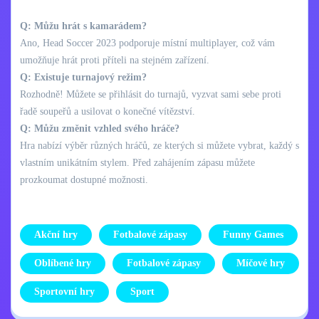
Q: Můžu hrát s kamarádem?
Ano, Head Soccer 2023 podporuje místní multiplayer, což vám
umožňuje hrát proti příteli na stejném zařízení.
Q: Existuje turnajový režim?
Rozhodně! Můžete se přihlásit do turnajů, vyzvat sami sebe proti
řadě soupeřů a usilovat o konečné vítězství.
Q: Můžu změnit vzhled svého hráče?
Hra nabízí výběr různých hráčů, ze kterých si můžete vybrat, každý s
vlastním unikátním stylem. Před zahájením zápasu můžete
prozkoumat dostupné možnosti.
Akční hry
Fotbalové zápasy
Funny Games
Oblíbené hry
Fotbalové zápasy
Míčové hry
Sportovní hry
Sport