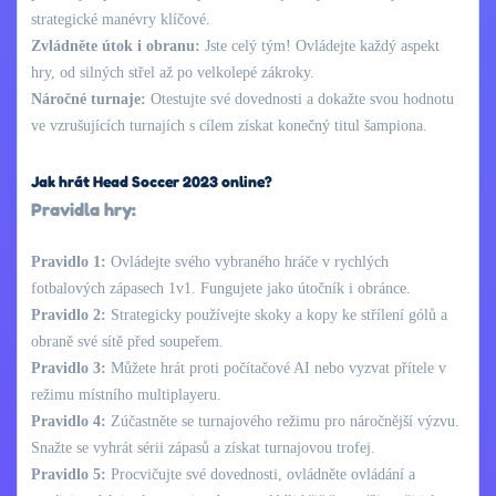
strategické manévry klíčové.
Zvládněte útok i obranu:
Jste celý tým! Ovládejte každý aspekt
hry, od silných střel až po velkolepé zákroky.
Náročné turnaje:
Otestujte své dovednosti a dokažte svou hodnotu
ve vzrušujících turnajích s cílem získat konečný titul šampiona.
Jak hrát Head Soccer 2023 online?
Pravidla hry:
Pravidlo 1:
Ovládejte svého vybraného hráče v rychlých
fotbalových zápasech 1v1. Fungujete jako útočník i obránce.
Pravidlo 2:
Strategicky používejte skoky a kopy ke střílení gólů a
obraně své sítě před soupeřem.
Pravidlo 3:
Můžete hrát proti počítačové AI nebo vyzvat přítele v
režimu místního multiplayeru.
Pravidlo 4:
Zúčastněte se turnajového režimu pro náročnější výzvu.
Snažte se vyhrát sérii zápasů a získat turnajovou trofej.
Pravidlo 5:
Procvičujte své dovednosti, ovládněte ovládání a