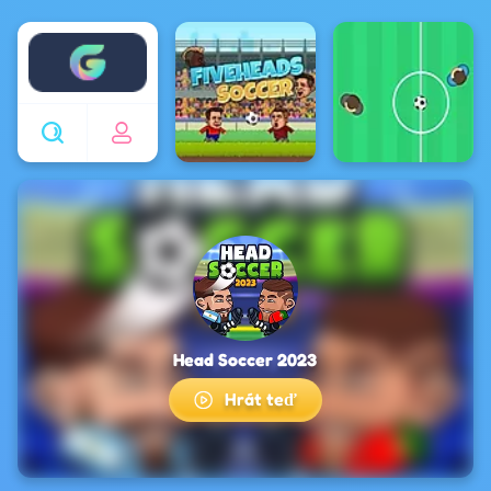
Enjoy4fun
Head Soccer 2023
Hrát teď