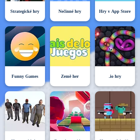
Strategické hry
Nečinné hry
Hry v App Store
Funny Games
Země her
.io hry