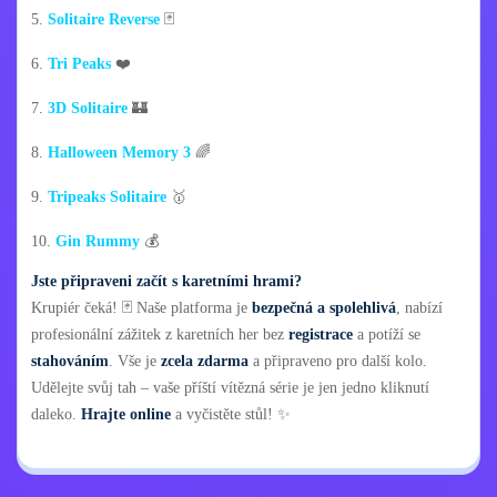
5.
Solitaire Reverse
🃏
6.
Tri Peaks
❤️
7.
3D Solitaire
🏰
8.
Halloween Memory 3
🌈
9.
Tripeaks Solitaire
🥇
10.
Gin Rummy
💰
Jste připraveni začít s karetními hrami?
Krupiér čeká! 🃏 Naše platforma je
bezpečná a spolehlivá
, nabízí
profesionální zážitek z karetních her bez
registrace
a potíží se
stahováním
. Vše je
zcela zdarma
a připraveno pro další kolo.
Udělejte svůj tah – vaše příští vítězná série je jen jedno kliknutí
daleko.
Hrajte online
a vyčistěte stůl! ✨