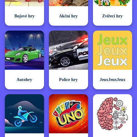
Bojové hry
Akční hry
Zvířecí hry
Autohry
Police hry
JeuxJeuxJeux