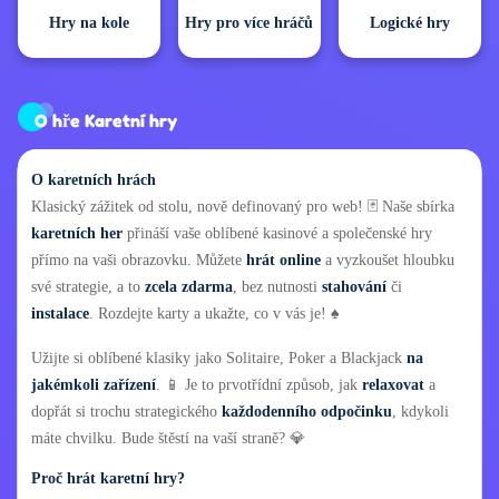
Hry na kole
Hry pro více hráčů
Logické hry
O hře Karetní hry
O karetních hrách
Klasický zážitek od stolu, nově definovaný pro web! 🃏 Naše sbírka
karetních her
přináší vaše oblíbené kasinové a společenské hry
přímo na vaši obrazovku. Můžete
hrát online
a vyzkoušet hloubku
své strategie, a to
zcela zdarma
, bez nutnosti
stahování
či
instalace
. Rozdejte karty a ukažte, co v vás je! ♠️
Užijte si oblíbené klasiky jako Solitaire, Poker a Blackjack
na
jakémkoli zařízení
. 📱 Je to prvotřídní způsob, jak
relaxovat
a
dopřát si trochu strategického
každodenního odpočinku
, kdykoli
máte chvilku. Bude štěstí na vaší straně? 💎
Proč hrát karetní hry?