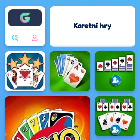
Enjoy4fun
Karetní hry