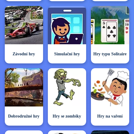
Závodní hry
Simulační hry
Hry typu Solitaire
Dobrodružné hry
Hry se zombíky
Hry na vaření