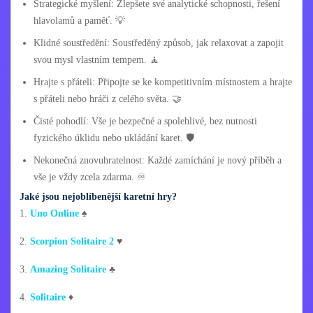
Strategické myšlení: Zlepšete své analytické schopnosti, řešení
hlavolamů a paměť. 💡
Klidné soustředění: Soustředěný způsob, jak relaxovat a zapojit
svou mysl vlastním tempem. 🧘
Hrajte s přáteli: Připojte se ke kompetitivním místnostem a hrajte
s přáteli nebo hráči z celého světa. 🤝
Čisté pohodlí: Vše je bezpečné a spolehlivé, bez nutnosti
fyzického úklidu nebo ukládání karet. 🛡️
Nekonečná znovuhratelnost: Každé zamíchání je nový příběh a
vše je vždy zcela zdarma. ♾️
Jaké jsou nejoblíbenější karetní hry?
1.
Uno Online
♠️
2.
Scorpion Solitaire 2
♥️
3.
Amazing Solitaire
♣️
4.
Solitaire
♦️