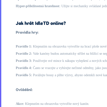
Hyper-příležitostná hratelnost:
Užijte si mechaniky ovládané jední
Jak hrát IdleTD online?
Pravidla hry:
Pravidlo 1:
Klepnutím na obrazovku vytvoříte na hrací ploše nové k
Pravidlo 2:
Vaše kanóny budou automaticky střílet na blížící se ne
Pravidlo 3:
Používejte své mince k nákupu vylepšení a nových scho
Pravidlo 4:
Často se vracejte a vybírejte nečinné odměny, jako jso
Pravidlo 5:
Porážejte bossy a plňte výzvy, abyste odemkli nové ka
Ovládání:
Akce:
Klepnutím na obrazovku vytvoříte nový kanón.