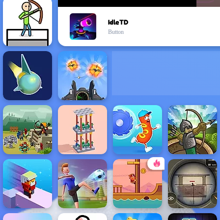
IdleTD
Button