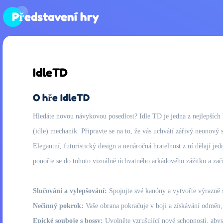
Představení hry
IdleTD
O hře IdleTD
Hledáte novou návykovou posedlost? Idle TD je jedna z nejlepších
(idle) mechanik. Připravte se na to, že vás uchvátí zářivý neonový
Elegantní, futuristický design a nenáročná hratelnost z ní dělají je
ponořte se do tohoto vizuálně úchvatného arkádového zážitku a zač
Slučování a vylepšování:
Spojujte své kanóny a vytvořte výrazně s
Nečinný pokrok:
Vaše obrana pokračuje v boji a získávání odměn, 
Epické souboje s bossy:
Uvolněte vzrušující nové schopnosti, abyst