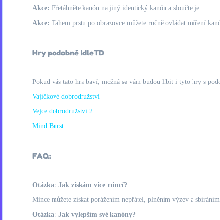
Akce:
Přetáhněte kanón na jiný identický kanón a sloučte je.
Akce:
Tahem prstu po obrazovce můžete ručně ovládat míření kan
Hry podobné IdleTD
Pokud vás tato hra baví, možná se vám budou líbit i tyto hry s pod
Vajíčkové dobrodružství
Vejce dobrodružství 2
Mind Burst
FAQ:
Otázka: Jak získám více mincí?
Mince můžete získat porážením nepřátel, plněním výzev a sbíráním
Otázka: Jak vylepším své kanóny?