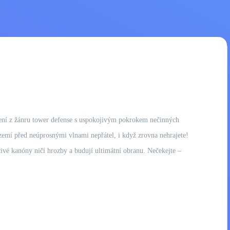
ušení z žánru tower defense s uspokojivým pokrokem nečinných
 území před neúprosnými vlnami nepřátel, i když zrovna nehrajete!
zářivé kanóny ničí hrozby a budují ultimátní obranu. Nečekejte –