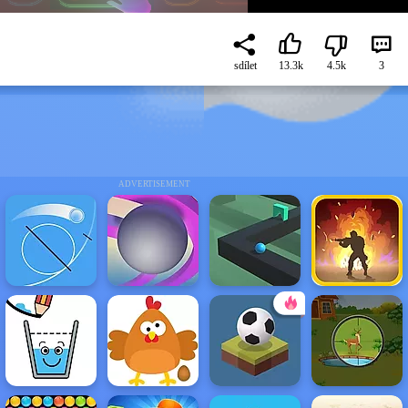
sdílet
13.3k
4.5k
3
ADVERTISEMENT