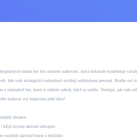
 bezplatných online her bez nutnosti stahování, která dokonale kombinuje vzr
 svět, kde vaše strategická rozhodnutí utvářejí nedobytnou pevnost. Braňte své
dnu z nejlepších her, které si můžete zahrát, když se nudíte. Sledujte, jak vaše 
něte budovat své impérium ještě dnes!
ilnější obránce.
i když zrovna aktivně nehrajete.
e rozdrtili náročné bossy a útočníky.