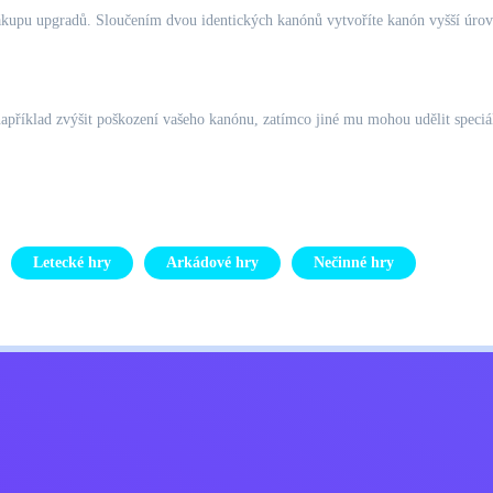
pu upgradů. Sloučením dvou identických kanónů vytvoříte kanón vyšší úrovně s
říklad zvýšit poškození vašeho kanónu, zatímco jiné mu mohou udělit speciáln
Letecké hry
Arkádové hry
Nečinné hry