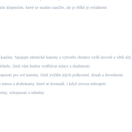
m klepnutím, které se snadno naučíte, ale je těžké je ovládnout.
anóny. Spojujte identické kanóny a vytvořte obránce vyšší úrovně a větší síly.
přátele, čímž vám budou vydělávat mince a zkušenosti.
pností pro své kanóny, čímž zvýšíte jejich poškození, dosah a dovednosti.
u mince a drahokamy, které se hromadí, i když zrovna nehrajete.
nóny, schopnosti a odměny.