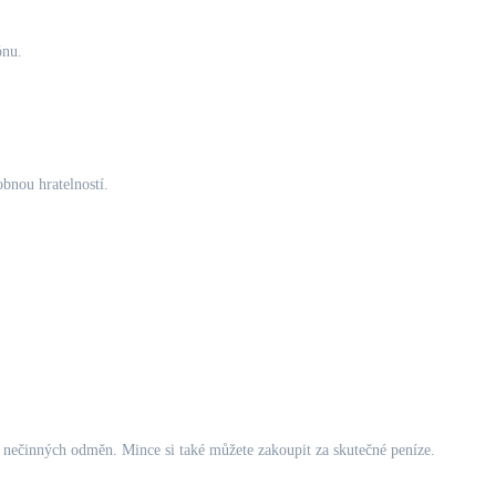
ónu.
obnou hratelností.
 nečinných odměn. Mince si také můžete zakoupit za skutečné peníze.