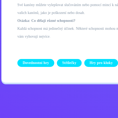
Své kanóny můžete vylepšovat slučováním nebo pomocí mincí k náku
vašich kanónů, jako je poškození nebo dosah.
Otázka: Co dělají různé schopnosti?
Každá schopnost má jedinečný účinek. Některé schopnosti mohou nap
vám vyhovují nejvíce.
Dovednostní hry
Střílečky
Hry pro kluky