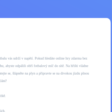
tbalu vás udrží v napětí. Pokud hledáte online hry zdarma bez
u, abyste odpálili obří fotbalový míč do sítě. Na hřišti vládne
tejte se, šlápněte na plyn a připravte se na divokou jízdu plnou
lání!
ště.
ích.