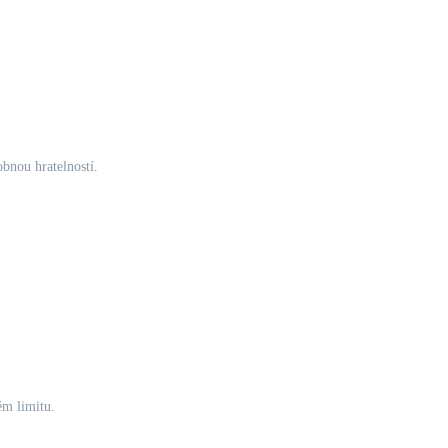
obnou hratelností.
ém limitu.