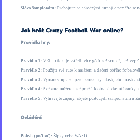
Sláva šampionátu:
Probojujte se náročnými turnaji a zaměřte se n
Jak hrát Crazy Football War online?
Pravidla hry:
Pravidlo 1:
Vaším cílem je vstřelit více gólů než soupeř, než vyprší
Pravidlo 2:
Použijte své auto k narážení a tlačení obřího fotbalov
Pravidlo 3:
Vymanévrujte soupeře pomocí rychlosti, obratnosti a s
Pravidlo 4:
Své auto můžete také použít k obraně vlastní branky a
Pravidlo 5:
Vyhrávejte zápasy, abyste postoupili šampionátem a stal
Ovládání:
Pohyb (počítač):
Šipky nebo WASD.