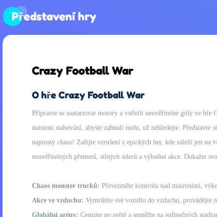
Představení hry
Crazy Football War
O hře Crazy Football War
Připravte se nastartovat motory a vstřelit neuvěřitelné góly ve hř
nutnosti stahování, abyste zahnali nudu, už nehledejte. Představte 
naprostý chaos! Zažijte vzrušení z epických her, kde záleží jen na v
neuvěřitelných přemetů, silných úderů a výbušné akce. Dokažte sv
Chaos monster trucků:
Převezměte kontrolu nad masivními, výkon
Akce ve vzduchu:
Vymrštěte své vozidlo do vzduchu, provádějte ne
Globální arény:
Cestujte po světě a soutěžte na jedinečných stadi