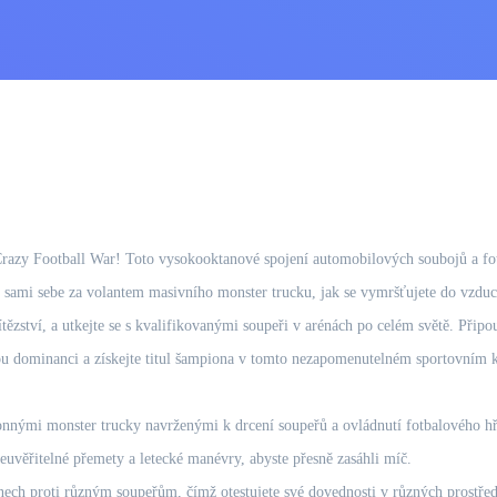
e Crazy Football War! Toto vysokooktanové spojení automobilových soubojů a fo
si sami sebe za volantem masivního monster trucku, jak se vymršťujete do vzduch
ítězství, a utkejte se s kvalifikovanými soupeři v arénách po celém světě. Připou
ou dominanci a získejte titul šampiona v tomto nezapomenutelném sportovním k
nými monster trucky navrženými k drcení soupeřů a ovládnutí fotbalového hři
uvěřitelné přemety a letecké manévry, abyste přesně zasáhli míč.
onech proti různým soupeřům, čímž otestujete své dovednosti v různých prostřed