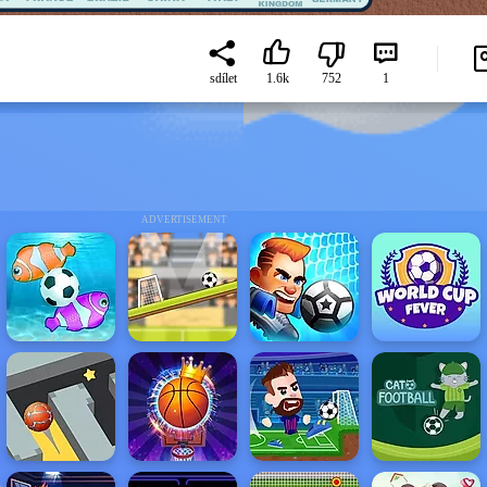
sdílet
1.6k
752
1
ADVERTISEMENT