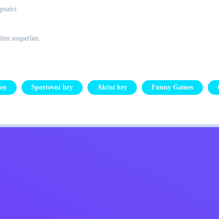
pozici.
ějším soupeřům.
asy
Sportovní hry
Akční hry
Funny Games
Kids
ajů
Kontaktujte mě
Čeština