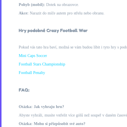
Pohyb (mobil):
Dotek na obrazovce.
Akce:
Narazit do míče autem pro střelu nebo obranu.
Hry podobné Crazy Football War
Pokud vás tato hra baví, možná se vám budou líbit i tyto hry s pod
Mini Caps Soccer
Football Stars Championship
Football Penalty
FAQ:
Otázka: Jak vyhraju hru?
Abyste vyhráli, musíte vstřelit více gólů než soupeř v daném časov
Otázka: Mohu si přizpůsobit své auto?