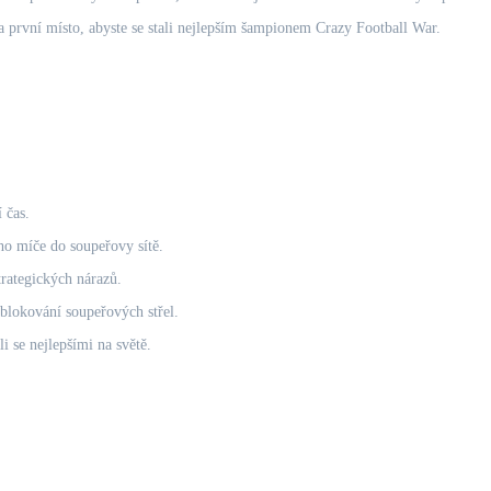
a první místo, abyste se stali nejlepším šampionem Crazy Football War.
 čas.
ého míče do soupeřovy sítě.
trategických nárazů.
 blokování soupeřových střel.
i se nejlepšími na světě.