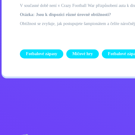
V současné době není v Crazy Football War přizpůsobení auta k dis
Otázka: Jsou k dispozici různé úrovně obtížnosti?
Obtížnost se zvyšuje, jak postupujete šampionátem a čelíte náročn
Fotbalové zápasy
Míčové hry
Fotbalové záp
Zásady ochrany osobních úd