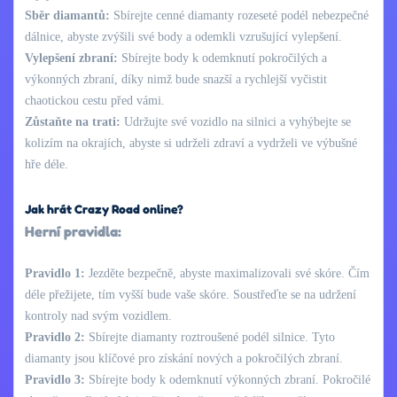
Sběr diamantů:
Sbírejte cenné diamanty rozeseté podél nebezpečné
dálnice, abyste zvýšili své body a odemkli vzrušující vylepšení.
Vylepšení zbraní:
Sbírejte body k odemknutí pokročilých a
výkonných zbraní, díky nimž bude snazší a rychlejší vyčistit
chaotickou cestu před vámi.
Zůstaňte na trati:
Udržujte své vozidlo na silnici a vyhýbejte se
kolizím na okrajích, abyste si udrželi zdraví a vydrželi ve výbušné
hře déle.
Jak hrát Crazy Road online?
Herní pravidla:
Pravidlo 1:
Jezděte bezpečně, abyste maximalizovali své skóre. Čím
déle přežijete, tím vyšší bude vaše skóre. Soustřeďte se na udržení
kontroly nad svým vozidlem.
Pravidlo 2:
Sbírejte diamanty roztroušené podél silnice. Tyto
diamanty jsou klíčové pro získání nových a pokročilých zbraní.
Pravidlo 3:
Sbírejte body k odemknutí výkonných zbraní. Pokročilé