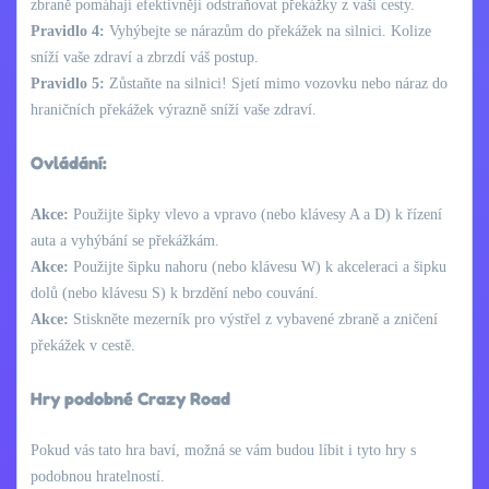
zbraně pomáhají efektivněji odstraňovat překážky z vaší cesty.
Pravidlo 4:
Vyhýbejte se nárazům do překážek na silnici. Kolize
sníží vaše zdraví a zbrzdí váš postup.
Pravidlo 5:
Zůstaňte na silnici! Sjetí mimo vozovku nebo náraz do
hraničních překážek výrazně sníží vaše zdraví.
Ovládání:
Akce:
Použijte šipky vlevo a vpravo (nebo klávesy A a D) k řízení
auta a vyhýbání se překážkám.
Akce:
Použijte šipku nahoru (nebo klávesu W) k akceleraci a šipku
dolů (nebo klávesu S) k brzdění nebo couvání.
Akce:
Stiskněte mezerník pro výstřel z vybavené zbraně a zničení
překážek v cestě.
Hry podobné Crazy Road
Pokud vás tato hra baví, možná se vám budou líbit i tyto hry s
podobnou hratelností.