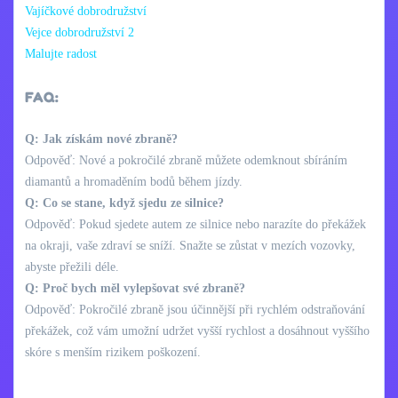
Vajíčkové dobrodružství
Vejce dobrodružství 2
Malujte radost
FAQ:
Q: Jak získám nové zbraně?
Odpověď: Nové a pokročilé zbraně můžete odemknout sbíráním
diamantů a hromaděním bodů během jízdy.
Q: Co se stane, když sjedu ze silnice?
Odpověď: Pokud sjedete autem ze silnice nebo narazíte do překážek
na okraji, vaše zdraví se sníží. Snažte se zůstat v mezích vozovky,
abyste přežili déle.
Q: Proč bych měl vylepšovat své zbraně?
Odpověď: Pokročilé zbraně jsou účinnější při rychlém odstraňování
překážek, což vám umožní udržet vyšší rychlost a dosáhnout vyššího
skóre s menším rizikem poškození.