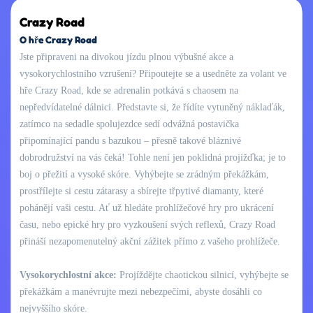
Crazy Road
O hře Crazy Road
Jste připraveni na divokou jízdu plnou výbušné akce a
vysokorychlostního vzrušení? Připoutejte se a usedněte za volant ve
hře Crazy Road, kde se adrenalin potkává s chaosem na
nepředvídatelné dálnici. Představte si, že řídíte vytuněný náklaďák,
zatímco na sedadle spolujezdce sedí odvážná postavička
připomínající pandu s bazukou – přesně takové bláznivé
dobrodružství na vás čeká! Tohle není jen poklidná projížďka; je to
boj o přežití a vysoké skóre. Vyhýbejte se zrádným překážkám,
prostřílejte si cestu zátarasy a sbírejte třpytivé diamanty, které
pohánějí vaši cestu. Ať už hledáte prohlížečové hry pro ukrácení
času, nebo epické hry pro vyzkoušení svých reflexů, Crazy Road
přináší nezapomenutelný akční zážitek přímo z vašeho prohlížeče.
Vysokorychlostní akce:
Projíždějte chaotickou silnicí, vyhýbejte se
překážkám a manévrujte mezi nebezpečími, abyste dosáhli co
nejvyššího skóre.