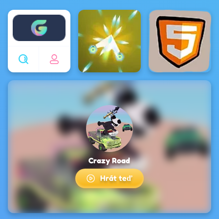
Enjoy4fun
Crazy Road
Hrát teď