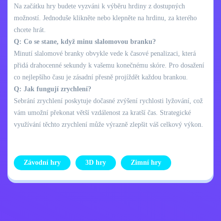
Na začátku hry budete vyzváni k výběru hrdiny z dostupných
možností. Jednoduše klikněte nebo klepněte na hrdinu, za kterého
chcete hrát.
Q: Co se stane, když minu slalomovou branku?
Minutí slalomové branky obvykle vede k časové penalizaci, která
přidá drahocenné sekundy k vašemu konečnému skóre. Pro dosažení
co nejlepšího času je zásadní přesně projíždět každou brankou.
Q: Jak fungují zrychlení?
Sebrání zrychlení poskytuje dočasné zvýšení rychlosti lyžování, což
vám umožní překonat větší vzdálenost za kratší čas. Strategické
využívání těchto zrychlení může výrazně zlepšit váš celkový výkon.
Závodní hry
3D hry
Zimní hry
Zásady ochrany
Kontaktujte mě