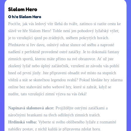
Slalom Hero
O hře Slalom Hero
Pociťte, jak vás ledový vítr šlehá do tváře, zatímco si razíte cestu ke
slávě ve hře Slalom Hero! Tohle není jen pohodový lyžařský výlet;
je to vzrušující sjezd po zrádných, sněhem pokrytých horách.
Představte si řev davu, oslnivý odraz slunce od sněhu a naprosté
nadšení z perfektně provedené ostré zatáčky. Je to dokonalá fantasy
zimních sportů, kterou máte přímo na své obrazovce. Ať už jste
zkušený lyžař nebo úplný začátečník, vzrušení ze závodu vás pohltí
hned od první jízdy. Jste připraveni obsadit své místo na stupních
vítězů a stát se skutečnou legendou svahů? Pokud hledáte hry zdarma
online bez stahování nebo webové hry, které si zahrát, když se
nudíte, tato vzrušující zimní výzva na vás čeká!
Napínavá slalomová akce:
Projíždějte ostrými zatáčkami a
náročnými brankami na třech odlišných zimních tratích.
Hrdinská volba:
Vyberte si svého oblíbeného lyžaře z rozmanité
nabídky postav, z nichž každá je připravena zdolat horu.