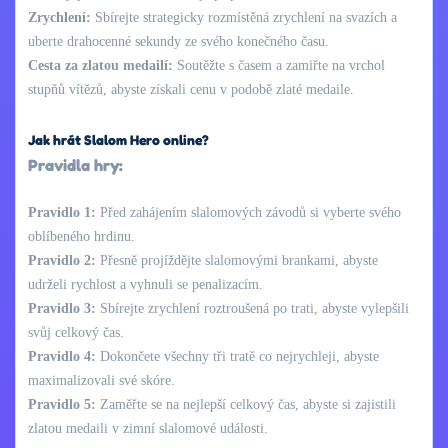
Zrychlení:
Sbírejte strategicky rozmístěná zrychlení na svazích a
uberte drahocenné sekundy ze svého konečného času.
Cesta za zlatou medailí:
Soutěžte s časem a zamiřte na vrchol
stupňů vítězů, abyste získali cenu v podobě zlaté medaile.
Jak hrát Slalom Hero online?
Pravidla hry:
Pravidlo 1:
Před zahájením slalomových závodů si vyberte svého
oblíbeného hrdinu.
Pravidlo 2:
Přesně projíždějte slalomovými brankami, abyste
udrželi rychlost a vyhnuli se penalizacím.
Pravidlo 3:
Sbírejte zrychlení roztroušená po trati, abyste vylepšili
svůj celkový čas.
Pravidlo 4:
Dokončete všechny tři tratě co nejrychleji, abyste
maximalizovali své skóre.
Pravidlo 5:
Zaměřte se na nejlepší celkový čas, abyste si zajistili
zlatou medaili v zimní slalomové události.