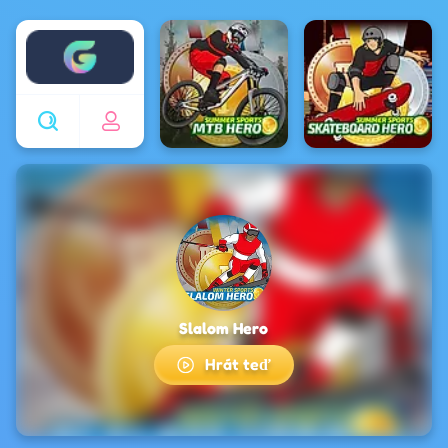
Enjoy4fun
Slalom Hero
Hrát teď