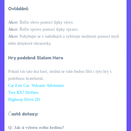
Ovládání:
Akce:
Řiďte vlevo pomocí šipky vlevo.
Akce:
Řiďte vpravo pomocí šipky vpravo.
Akce:
Pohybujte se v nabídkách a vybírejte možnosti pomocí myši
nebo dotykové obrazovky.
Hry podobné Slalom Hero
Pokud vás tato hra baví, možná se vám budou líbit i tyto hry s
podobnou hratelností.
Car Eats Car: Volcanic Adventure
Two RX7 Drifters
Highway Drive 2D
Časté dotazy:
Q: Jak si vyberu svého hrdinu?