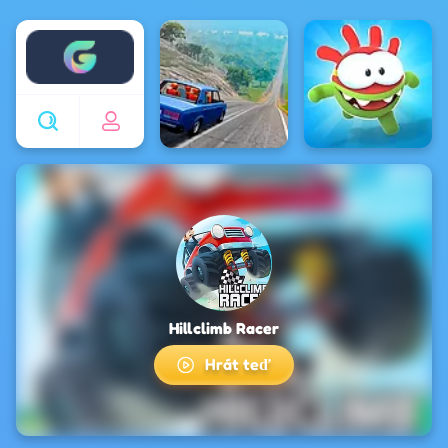
Enjoy4fun
Hillclimb Racer
Hrát teď