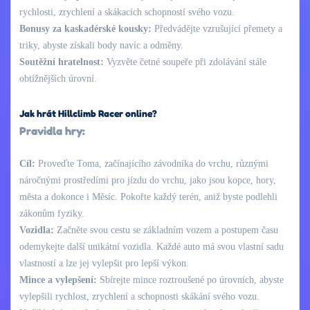
rychlosti, zrychlení a skákacích schopností svého vozu.
Bonusy za kaskadérské kousky:
Předvádějte vzrušující přemety a
triky, abyste získali body navíc a odměny.
Soutěžní hratelnost:
Vyzvěte četné soupeře při zdolávání stále
obtížnějších úrovní.
Jak hrát Hillclimb Racer online?
Pravidla hry:
Cíl:
Proveďte Toma, začínajícího závodníka do vrchu, různými
náročnými prostředími pro jízdu do vrchu, jako jsou kopce, hory,
města a dokonce i Měsíc. Pokořte každý terén, aniž byste podlehli
zákonům fyziky.
Vozidla:
Začněte svou cestu se základním vozem a postupem času
odemykejte další unikátní vozidla. Každé auto má svou vlastní sadu
vlastností a lze jej vylepšit pro lepší výkon.
Mince a vylepšení:
Sbírejte mince roztroušené po úrovních, abyste
vylepšili rychlost, zrychlení a schopnosti skákání svého vozu.