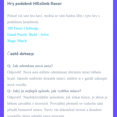
Hry podobné Hillclimb Racer
Pokud vás tato hra baví, možná se vám budou líbit i tyto hry s
podobnou hratelností.
100 Doors Challenge
Island Puzzle: Build - Solve
Magic Match
Časté dotazy:
Q: Jak odemknu nová auta?
Odpověď: Nová auta můžete odemknout sbíráním mincí během
hraní. Jakmile nasbíráte dostatek mincí, můžete si v garáži zakoupit
nová vozidla.
Q: Jaký je nejlepší způsob, jak vydělat mince?
Odpověď: Nejefektivnějším způsobem, jak získat mince, je sbírat je
během závodění v úrovních. Provádění přemetů ve vzduchu také
přináší bonusové mince. Navíc vás dokončení úrovní a dosažení
vysokého skóre odmění extra mincemi.