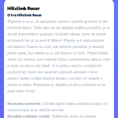
Hillclimb Racer
O hře Hillclimb Racer
Připravte se na to, že nastartujete motory a popřete gravitaci ve hře
Hillclimb Racer! Tohle není jen tak ledajaká nedělní projížďka; je to
divoké dobrodružství popírající fyzikální zákony, které vás zavede
od drsných hor až na povrch Měsíce! Připojte se k ambicióznímu
závodníkovi Tomovi na cestě, kde jediným pravidlem je neustálý
pohyb vpřed, bez ohledu na to, jak bláznivý je terén. Pokud hledáte
online hry zdarma, které nabízejí čistou a nefalšovanou zábavu, tohle
je jízda, na kterou jste čekali. Je to jedna z nejvíce vzrušujících
epických her, která vám zaručeně rozproudí adrenalin v krvi,
zatímco budete ovládat bláznivé kousky a necháte své soupeře v
prachu za sebou. Připoutejte se, šlápněte na plyn a připravte se na
jízdu svého života!
Rozmanitá prostředí:
Závodte napříč řadou unikátních krajin, od
strmých kopců až po měsíční povrchy.
Rozsáhlá vylepšení vozidel:
Vydělávejte mince na zlepšení