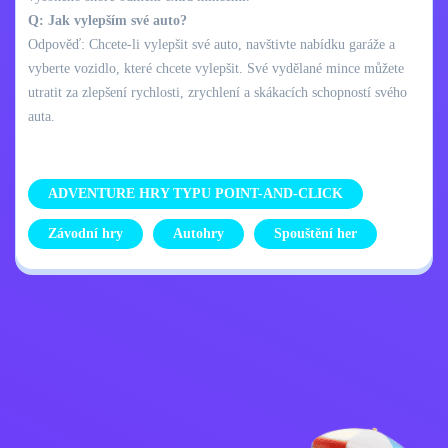
Q: Jak vylepším své auto?
Odpověď: Chcete-li vylepšit své auto, navštivte nabídku garáže a
vyberte vozidlo, které chcete vylepšit. Své vydělané mince můžete
utratit za zlepšení rychlosti, zrychlení a skákacích schopností svého
auta.
ADVENTURE HRY TYPU POINT-AND-CLICK
Závodní hry
Autohry
Spouštění her
Zásady ochrany
Kontaktujte mě
osobních údajů
Kids
Čeština