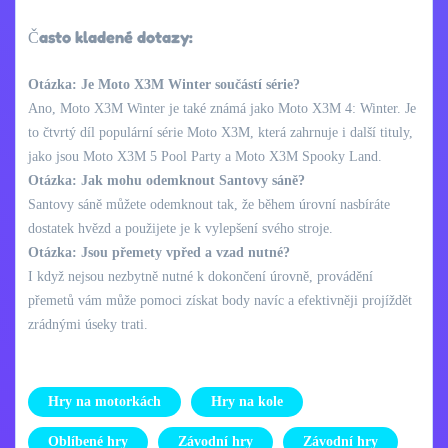
Často kladené dotazy:
Otázka: Je Moto X3M Winter součástí série?
Ano, Moto X3M Winter je také známá jako Moto X3M 4: Winter. Je
to čtvrtý díl populární série Moto X3M, která zahrnuje i další tituly,
jako jsou Moto X3M 5 Pool Party a Moto X3M Spooky Land.
Otázka: Jak mohu odemknout Santovy sáně?
Santovy sáně můžete odemknout tak, že během úrovní nasbíráte
dostatek hvězd a použijete je k vylepšení svého stroje.
Otázka: Jsou přemety vpřed a vzad nutné?
I když nejsou nezbytně nutné k dokončení úrovně, provádění
přemetů vám může pomoci získat body navíc a efektivněji projíždět
zrádnými úseky trati.
Hry na motorkách
Hry na kole
Oblíbené hry
Závodní hry
Závodní hry