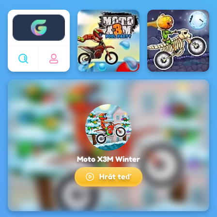
Enjoy4fun
Moto X3M Winter
Hrát teď