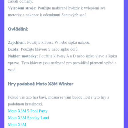
získali odměny.
Vylepšení stroje:
Použijte nasbírané hvězdy k vylepšení své
motorky a nakonec k odemknutí Santových saní.
Ovládání:
Zrychlení:
Použijte klávesu W nebo šipku nahoru.
Brzda:
Použijte klávesu S nebo šipku dolů.
Náklon motorky:
Použijte klávesy A a D nebo šipku vlevo a šipku
vpravo. Tyto klávesy jsou nezbytné pro provádění přemetů vpřed a
vzad.
Hry podobné Moto X3M Winter
Pokud vás tato hra baví, možná se vám budou líbit i tyto hry s
podobnou hratelností.
Moto X3M 5 Pool Party
Moto X3M Spooky Land
Moto X3M