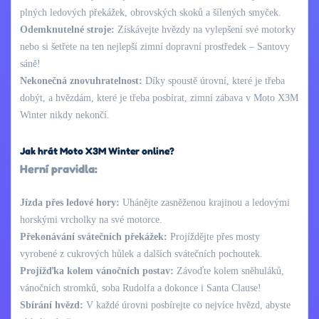
plných ledových překážek, obrovských skoků a šílených smyček.
Odemknutelné stroje:
Získávejte hvězdy na vylepšení své motorky
nebo si šetřete na ten nejlepší zimní dopravní prostředek – Santovy
sáně!
Nekonečná znovuhratelnost:
Díky spoustě úrovní, které je třeba
dobýt, a hvězdám, které je třeba posbírat, zimní zábava v Moto X3M
Winter nikdy nekončí.
Jak hrát Moto X3M Winter online?
Herní pravidla:
Jízda přes ledové hory:
Uhánějte zasněženou krajinou a ledovými
horskými vrcholky na své motorce.
Překonávání svátečních překážek:
Projíždějte přes mosty
vyrobené z cukrových hůlek a dalších svátečních pochoutek.
Projížďka kolem vánočních postav:
Závoďte kolem sněhuláků,
vánočních stromků, soba Rudolfa a dokonce i Santa Clause!
Sbírání hvězd:
V každé úrovni posbírejte co nejvíce hvězd, abyste