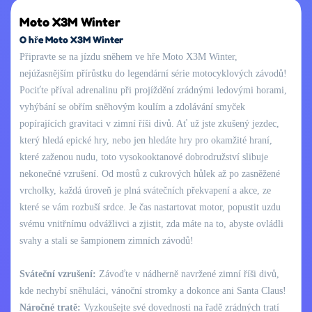
Moto X3M Winter
O hře Moto X3M Winter
Připravte se na jízdu sněhem ve hře Moto X3M Winter,
nejúžasnějším přírůstku do legendární série motocyklových závodů!
Pociťte příval adrenalinu při projíždění zrádnými ledovými horami,
vyhýbání se obřím sněhovým koulím a zdolávání smyček
popírajících gravitaci v zimní říši divů. Ať už jste zkušený jezdec,
který hledá epické hry, nebo jen hledáte hry pro okamžité hraní,
které zaženou nudu, toto vysokooktanové dobrodružství slibuje
nekonečné vzrušení. Od mostů z cukrových hůlek až po zasněžené
vrcholky, každá úroveň je plná svátečních překvapení a akce, ze
které se vám rozbuší srdce. Je čas nastartovat motor, popustit uzdu
svému vnitřnímu odvážlivci a zjistit, zda máte na to, abyste ovládli
svahy a stali se šampionem zimních závodů!
Sváteční vzrušení:
Závoďte v nádherně navržené zimní říši divů,
kde nechybí sněhuláci, vánoční stromky a dokonce ani Santa Claus!
Náročné tratě:
Vyzkoušejte své dovednosti na řadě zrádných tratí