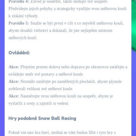
Pravidlo 4:
Závod je soutěžní, takže sledujte své soupeře.
Předvídejte jejich pohyby a strategicky využijte svou sněhovou kouli
k získání výhody.
Pravidlo 5:
Snažte se být první v cíli s co největší sněhovou koulí,
abyste dosáhli vítězství a dokázali, že jste nejlepším mistrem
sněhových koulí.
Ovládání:
Akce:
Přejetím prstem doleva nebo doprava po obrazovce zatáčejte a
ovládejte směr své postavy a sněhové koule.
Akce:
Neustále zatáčejte po zasněžených plochách, abyste plynule
zvětšovali velikost své sněhové koule.
Akce:
Nasměrujte svou sněhovou kouli na soupeře, abyste je
vytlačili z cesty a zajistili si vedení.
Hry podobné Snow Ball Racing
Pokud vás tato hra baví, možná se vám budou líbit i tyto hry s