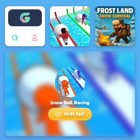
Enjoy4fun
Snow Ball Racing
Hrát teď