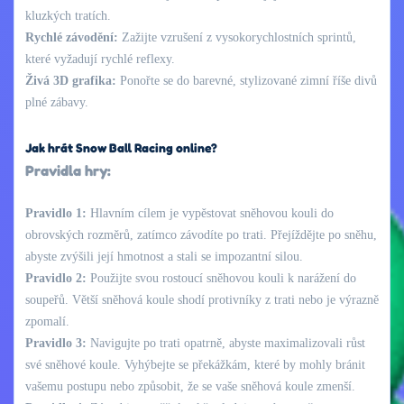
kluzkých tratích.
Rychlé závodění:
Zažijte vzrušení z vysokorychlostních sprintů,
které vyžadují rychlé reflexy.
Živá 3D grafika:
Ponořte se do barevné, stylizované zimní říše divů
plné zábavy.
Jak hrát Snow Ball Racing online?
Pravidla hry:
Pravidlo 1:
Hlavním cílem je vypěstovat sněhovou kouli do
obrovských rozměrů, zatímco závodíte po trati. Přejíždějte po sněhu,
abyste zvýšili její hmotnost a stali se impozantní silou.
Pravidlo 2:
Použijte svou rostoucí sněhovou kouli k narážení do
soupeřů. Větší sněhová koule shodí protivníky z trati nebo je výrazně
zpomalí.
Pravidlo 3:
Navigujte po trati opatrně, abyste maximalizovali růst
své sněhové koule. Vyhýbejte se překážkám, které by mohly bránit
vašemu postupu nebo způsobit, že se vaše sněhová koule zmenší.