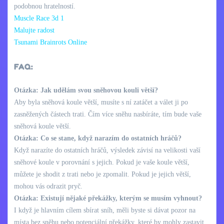
podobnou hratelností.
Muscle Race 3d 1
Malujte radost
Tsunami Brainrots Online
FAQ:
Otázka: Jak udělám svou sněhovou kouli větší?
Aby byla sněhová koule větší, musíte s ní zatáčet a válet ji po
zasněžených částech trati. Čím více sněhu nasbíráte, tím bude vaše
sněhová koule větší.
Otázka: Co se stane, když narazím do ostatních hráčů?
Když narazíte do ostatních hráčů, výsledek závisí na velikosti vaší
sněhové koule v porovnání s jejich. Pokud je vaše koule větší,
můžete je shodit z trati nebo je zpomalit. Pokud je jejich větší,
mohou vás odrazit pryč.
Otázka: Existují nějaké překážky, kterým se musím vyhnout?
I když je hlavním cílem sbírat sníh, měli byste si dávat pozor na
místa bez sněhu nebo potenciální překážky, které by mohly zastavit