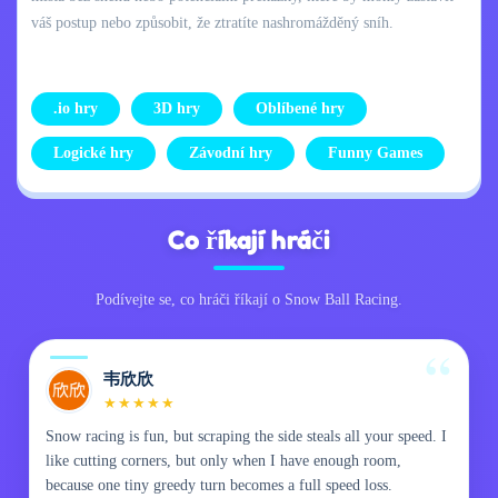
váš postup nebo způsobit, že ztratíte nashromážděný sníh.
.io hry
3D hry
Oblíbené hry
Logické hry
Závodní hry
Funny Games
Co říkají hráči
Podívejte se, co hráči říkají o Snow Ball Racing.
韦欣欣
★
★
★
★
★
Snow racing is fun, but scraping the side steals all your speed. I
like cutting corners, but only when I have enough room,
because one tiny greedy turn becomes a full speed loss.