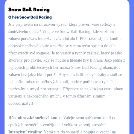
Snow Ball Racing
O hře Snow Ball Racing
Jste připraveni na mrazivou výzvu, která prověří vaše reflexy a
soutěživého ducha? Vítejte ve Snow Ball Racing, kde se zimní
zábava potkává s intenzivní závodní akcí! Představte si, jak koulíte
obrovské sněhové koule a snažíte se v mrazivém sprintu do cíle
přechytračit své soupeře. Je to veselý a rychlý zážitek, který je jako
stvořený pro chvíle, kdy se nudíte a hledáte hry k hraní. Jako jedna z
nejlepších prohlížečových her nabízí Snow Ball Racing okamžitou
zábavu bez jakýchkoli potíží. Abyste ovládli ledové dráhy a stali se
nejlepším mistrem sněhových koulí, budete potřebovat rychlé
uvažování a smysl pro strategii. Připravte se na kluzkou cestu plnou
vzrušení a nekonečného smíchu v tomto úžasném zimním
dobrodružství!
Růst obrovské sněhové koule:
Válejte svou sněhovou kouli do
epických rozměrů a využijte její velikost ve svůj prospěch.
Intenzivní rivalita:
Narážejte do soupeřů a bojujte o vedení na