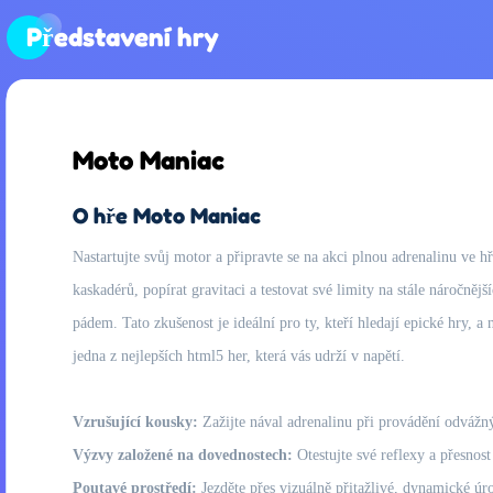
Představení hry
Moto Maniac
O hře Moto Maniac
Nastartujte svůj motor a připravte se na akci plnou adrenalinu ve h
kaskadérů, popírat gravitaci a testovat své limity na stále náročně
pádem. Tato zkušenost je ideální pro ty, kteří hledají epické hry, 
jedna z nejlepších html5 her, která vás udrží v napětí.
Vzrušující kousky:
Zažijte nával adrenalinu při provádění odvážn
Výzvy založené na dovednostech:
Otestujte své reflexy a přesnost
Poutavé prostředí:
Jezděte přes vizuálně přitažlivé, dynamické úro