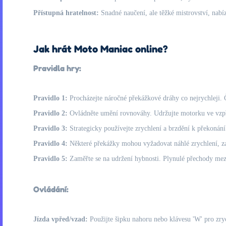
Přístupná hratelnost:
Snadné naučení, ale těžké mistrovství, nabí
Jak hrát Moto Maniac online?
Pravidla hry:
Pravidlo 1:
Procházejte náročné překážkové dráhy co nejrychleji. Č
Pravidlo 2:
Ovládněte umění rovnováhy. Udržujte motorku ve vzpří
Pravidlo 3:
Strategicky používejte zrychlení a brzdění k překonání
Pravidlo 4:
Některé překážky mohou vyžadovat náhlé zrychlení, zat
Pravidlo 5:
Zaměřte se na udržení hybnosti. Plynulé přechody mezi
Ovládání:
Jízda vpřed/vzad:
Použijte šipku nahoru nebo klávesu 'W' pro zryc