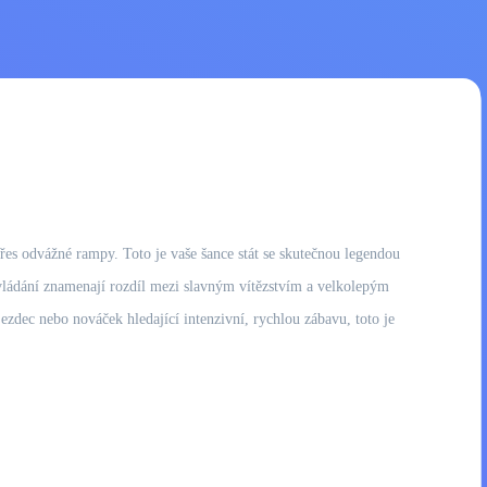
přes odvážné rampy. Toto je vaše šance stát se skutečnou legendou
é ovládání znamenají rozdíl mezi slavným vítězstvím a velkolepým
jezdec nebo nováček hledající intenzivní, rychlou zábavu, toto je