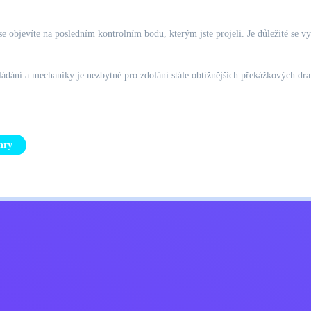
e objevíte na posledním kontrolním bodu, kterým jste projeli. Je důležité se v
ádání a mechaniky je nezbytné pro zdolání stále obtížnějších překážkových dra
hry
Kids
ajů
Kontaktujte mě
Čeština