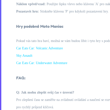
Náklon vpřed/vzad:
Použijte šipku vlevo nebo klávesu 'A' pro na
Pozastavit hru:
Stiskněte klávesu 'P' pro kdykoli pozastavení hry.
Hry podobné Moto Maniac
Pokud vás tato hra baví, možná se vám budou líbit i tyto hry s pod
Car Eats Car: Volcanic Adventure
Sky Assault
Car Eats Car: Underwater Adventure
FAQ:
Q: Jak mohu zlepšit svůj čas v úrovni?
Pro zlepšení času se zaměřte na zvládnutí ovládání a naučení se ro
pro rychlý průjezd klíčová.