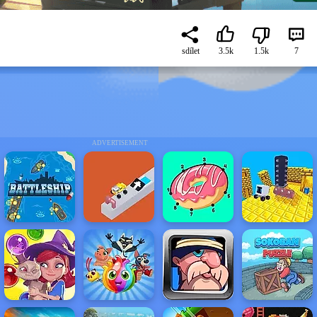
sdílet
3.5k
1.5k
7
ADVERTISEMENT