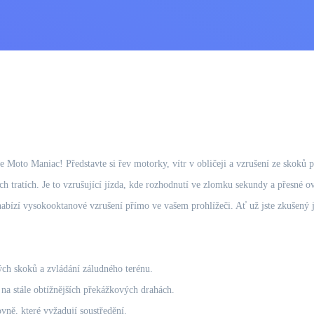
ře Moto Maniac! Představte si řev motorky, vítr v obličeji a vzrušení ze skoků 
jších tratích. Je to vzrušující jízda, kde rozhodnutí ve zlomku sekundy a přesn
a nabízí vysokooktanové vzrušení přímo ve vašem prohlížeči. Ať už jste zkušený 
ých skoků a zvládání záludného terénu.
 na stále obtížnějších překážkových drahách.
vně, které vyžadují soustředění.