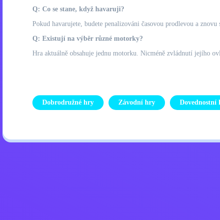
Q: Co se stane, když havaruji?
Pokud havarujete, budete penalizováni časovou prodlevou a znovu s
Q: Existují na výběr různé motorky?
Hra aktuálně obsahuje jednu motorku. Nicméně zvládnutí jejího ovl
Dobrodružné hry
Závodní hry
Dovednostní 
Zásady ochrany osobních úd