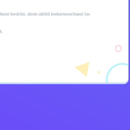
yhnout haváriím, abyste udrželi konkurenceschopný čas.
h.