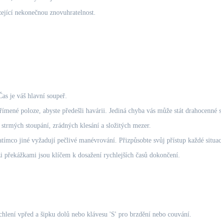
zející nekonečnou znovuhratelnost.
as je váš hlavní soupeř.
mené poloze, abyste předešli havárii. Jediná chyba vás může stát drahocenné 
 strmých stoupání, zrádných klesání a složitých mezer.
ímco jiné vyžadují pečlivé manévrování. Přizpůsobte svůj přístup každé situac
 překážkami jsou klíčem k dosažení rychlejších časů dokončení.
hlení vpřed a šipku dolů nebo klávesu 'S' pro brzdění nebo couvání.