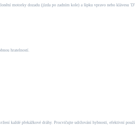
klonění motorky dozadu (jízda po zadním kole) a šipku vpravo nebo klávesu 'D'
obnou hratelností.
zvržení každé překážkové dráhy. Procvičujte udržování hybnosti, efektivní použ