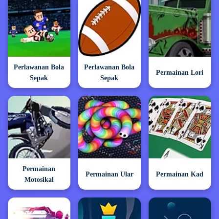
Perlawanan Bola
Perlawanan Bola
Permainan Lori
Sepak
Sepak
Permainan
Permainan Ular
Permainan Kad
Motosikal