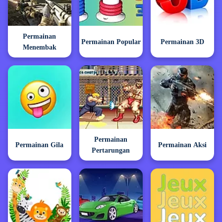
Permainan
Permainan Popular
Permainan 3D
Menembak
Permainan
Permainan Gila
Permainan Aksi
Pertarungan