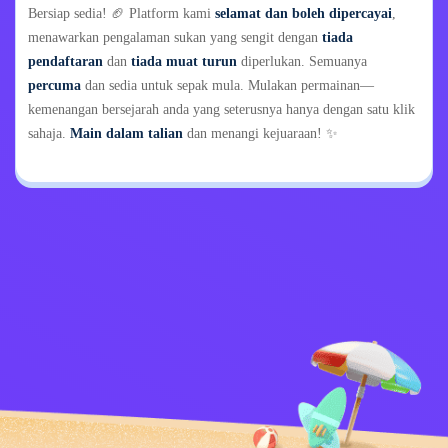
Bersiap sedia! 🏈 Platform kami
selamat dan boleh dipercayai
,
menawarkan pengalaman sukan yang sengit dengan
tiada
pendaftaran
dan
tiada muat turun
diperlukan. Semuanya
percuma
dan sedia untuk sepak mula. Mulakan permainan—
kemenangan bersejarah anda yang seterusnya hanya dengan satu klik
sahaja.
Main dalam talian
dan menangi kejuaraan! ✨
Dasar Privasi
Hubungi Saya
Kids
Bahasa Melayu