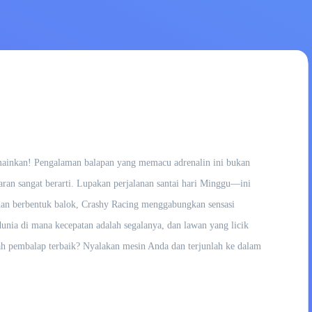
a mainkan! Pengalaman balapan yang memacu adrenalin ini bukan
daran sangat berarti. Lupakan perjalanan santai hari Minggu—ini
 dan berbentuk balok, Crashy Racing menggabungkan sensasi
nia di mana kecepatan adalah segalanya, dan lawan yang licik
h pembalap terbaik? Nyalakan mesin Anda dan terjunlah ke dalam