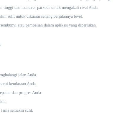
an tinggi dan manuver parkour untuk mengakali rival Anda.
in sulit untuk dikuasai seiring berjalannya level.
rsembunyi atau pembelian dalam aplikasi yang diperlukan.
?
enghalangi jalan Anda.
arui kendaraan Anda.
epatan dan progres Anda.
kin.
lama semakin sulit.