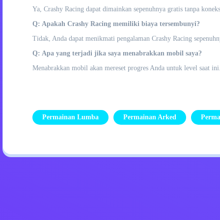
Ya, Crashy Racing dapat dimainkan sepenuhnya gratis tanpa koneksi
Q: Apakah Crashy Racing memiliki biaya tersembunyi?
Tidak, Anda dapat menikmati pengalaman Crashy Racing sepenuhn
Q: Apa yang terjadi jika saya menabrakkan mobil saya?
Menabrakkan mobil akan mereset progres Anda untuk level saat ini.
Permainan Lumba
Permainan Arked
Perma