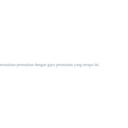
permainan-permainan dengan gaya permainan yang serupa ini.