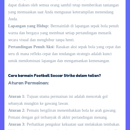
dapat diakses oleh semua orang sambil tetap memberikan tantangan
yang memuaskan saat Anda menguasai keterampilan menendang
Anda.
Lapangan yang Hidup:
Bermainlah di lapangan sepak bola penuh
warna dan bergaya yang membuat setiap pertandingan menarik
secara visual dan menghibur tanpa henti.
Pertandingan Penuh Aksi:
Rasakan aksi sepak bola yang cepat dan
seru di mana refleks cepat dan tendangan strategis adalah kunci
untuk mendominasi lapangan dan mengamankan kemenangan.
Cara bermain Football Soccer Strike dalam talian?
Aturan Permainan:
Aturan 1:
Tujuan utama permainan ini adalah mencetak gol
sebanyak mungkin ke gawang lawan.
Aturan 2:
Pemain bergiliran menembakkan bola ke arah gawang.
Pemain dengan gol terbanyak di akhir pertandingan menang.
Aturan 3:
Perhatikan pengukur kekuatan saat melakukan tembakan.