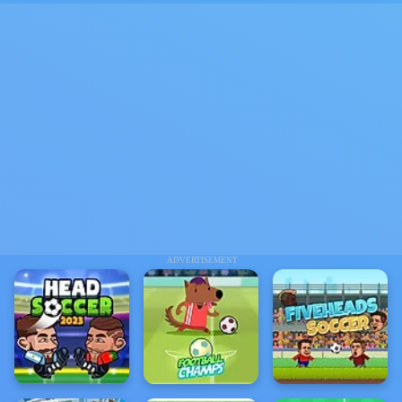
ADVERTISEMENT