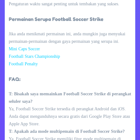
Pengaturan waktu sangat penting untuk tembakan yang sukses.
Permainan Serupa Football Soccer Strike
Jika anda menikmati permainan ini, anda mungkin juga menyukai
permainan-permainan dengan gaya permainan yang serupa ini.
Mini Caps Soccer
Football Stars Championship
Football Penalty
FAQ:
T: Bisakah saya memainkan Football Soccer Strike di perangkat
seluler saya?
Ya, Football Soccer Strike tersedia di perangkat Android dan iOS.
Anda dapat mengunduhnya secara gratis dari Google Play Store atau
Apple App Store.
T: Apakah ada mode multipemain di Football Soccer Strike?
Ya, Football Soccer Strike memiliki fitur mode multipemain di