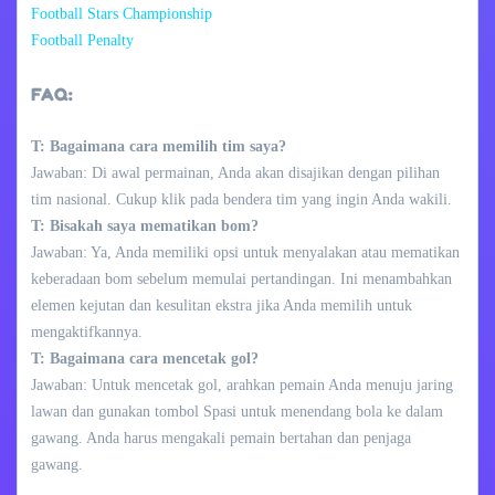
Football Stars Championship
Football Penalty
FAQ:
T: Bagaimana cara memilih tim saya?
Jawaban: Di awal permainan, Anda akan disajikan dengan pilihan
tim nasional. Cukup klik pada bendera tim yang ingin Anda wakili.
T: Bisakah saya mematikan bom?
Jawaban: Ya, Anda memiliki opsi untuk menyalakan atau mematikan
keberadaan bom sebelum memulai pertandingan. Ini menambahkan
elemen kejutan dan kesulitan ekstra jika Anda memilih untuk
mengaktifkannya.
T: Bagaimana cara mencetak gol?
Jawaban: Untuk mencetak gol, arahkan pemain Anda menuju jaring
lawan dan gunakan tombol Spasi untuk menendang bola ke dalam
gawang. Anda harus mengakali pemain bertahan dan penjaga
gawang.