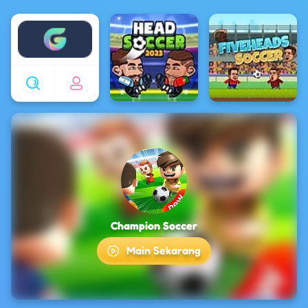
Enjoy4fun
Champion Soccer
Main Sekarang