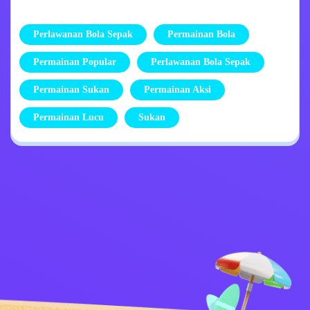
Perlawanan Bola Sepak
Permainan Bola
Permainan Popular
Perlawanan Bola Sepak
Permainan Sukan
Permainan Aksi
Permainan Lucu
Sukan
Dasar Privasi
Hubungi Saya
Kids
Bahasa Melayu