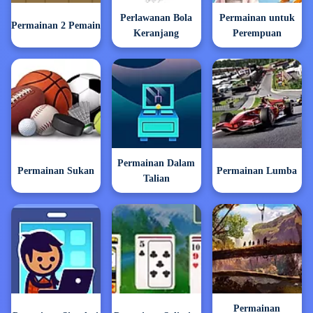
Perlawanan Bola
Permainan untuk
Permainan 2 Pemain
Keranjang
Perempuan
Permainan Dalam
Permainan Sukan
Permainan Lumba
Talian
Permainan