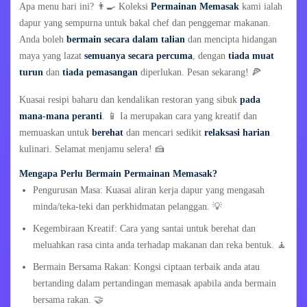
Apa menu hari ini? 👨🍳 Koleksi
Permainan Memasak
kami ialah
dapur yang sempurna untuk bakal chef dan penggemar makanan.
Anda boleh
bermain secara dalam talian
dan mencipta hidangan
maya yang lazat
semuanya secara percuma
, dengan
tiada muat
turun
dan
tiada pemasangan
diperlukan. Pesan sekarang! 🍕
Kuasai resipi baharu dan kendalikan restoran yang sibuk
pada
mana-mana peranti
. 📱 Ia merupakan cara yang kreatif dan
memuaskan untuk
berehat
dan mencari sedikit
relaksasi harian
kulinari. Selamat menjamu selera! 🍰
Mengapa Perlu Bermain Permainan Memasak?
Pengurusan Masa: Kuasai aliran kerja dapur yang mengasah
minda/teka-teki dan perkhidmatan pelanggan. 💡
Kegembiraan Kreatif: Cara yang santai untuk berehat dan
meluahkan rasa cinta anda terhadap makanan dan reka bentuk. 🧘
Bermain Bersama Rakan: Kongsi ciptaan terbaik anda atau
bertanding dalam pertandingan memasak apabila anda bermain
bersama rakan. 🤝