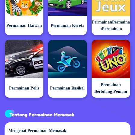
PermainanPermaina
Permainan Haiwan
Permainan Kereta
nPermainan
Permainan
Permainan Polis
Permainan Basikal
Berbilang Pemain
Tentang Permainan Memasak
Mengenai Permainan Memasak