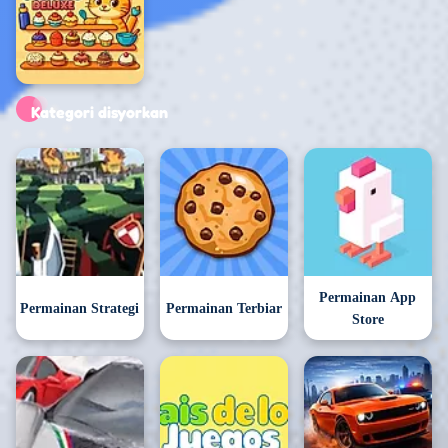
Permainan eksklusif
Kategori disyorkan
Permainan App
Permainan Strategi
Permainan Terbiar
Store