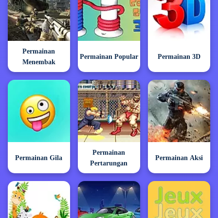
Permainan
Permainan Popular
Permainan 3D
Menembak
Permainan
Permainan Gila
Permainan Aksi
Pertarungan