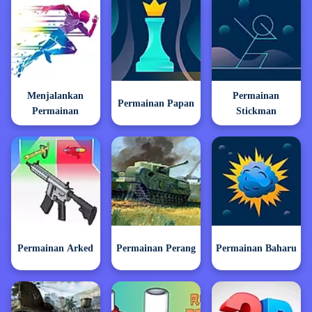
Menjalankan
Permainan
Permainan Papan
Permainan
Stickman
Permainan Arked
Permainan Perang
Permainan Baharu