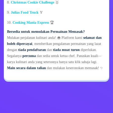
8.
Christmas Cookie Challenge
🥇
9.
Julias Food Truck
🏅
10.
Cooking Mania Express
🏆
Bersedia untuk memulakan Permainan Memasak?
Mulakan perjalanan kulinari anda! 🧁 Platform kami
selamat dan
boleh dipercayai
, memberikan pengalaman permainan yang lazat
dengan
tiada pendaftaran
dan
tiada muat turun
diperlukan.
Segalanya
percuma
dan sedia untuk ketua chef. Panaskan kuali—
karya kulinari anda yang seterusnya hanya satu klik sahaja lagi.
Main secara dalam talian
dan mulakan keseronokan memasak! ✨
Dasar Privasi
Hubungi Saya