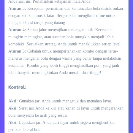
Anda saat ini. Pertahankan ketajaman mata Anda!
Aturan 3:
Kecepatan permainan dan kemunculan bola disinkronkan
dengan ketukan musik latar. Bergeraklah mengikuti ritme untuk
mengantisipasi target yang datang.
Aturan 4:
Setiap jalur menyajikan tantangan unik. Kecepatan
mungkin meningkat, atau susunan bola mungkin menjadi lebih
kompleks. Sesuaikan strategi Anda untuk menaklukkan setiap level.
Aturan 5:
Cobalah untuk mempertahankan kombo dengan terus-
menerus mengenai bola dengan warna yang benar tanpa melakukan
kesalahan. Kombo yang lebih tinggi menghasilkan poin yang jauh
lebih banyak, memungkinkan Anda meraih skor tinggi!
Kontrol:
Aksi:
Gunakan jari Anda untuk mengetuk dan menahan layar.
Aksi:
Seret jari Anda ke kiri atau kanan di layar untuk mengarahkan
bola menyelam ke arah yang sesuai.
Aksi:
Lepaskan jari Anda dari layar untuk segera menghentikan
gerakan lateral bola.