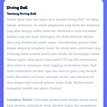
Diving Ball
Tentang Diving Ball
Selami dunia ritme dan lampu neon bersama Diving Ball! Ini bukan
sekadar permainan; ini adalah pengalaman yang hidup dan berdenyut
yang akan menguji refleks Anda dan membiarkan Anda merasakan
ketukan yang luar biasa. Bayangkan diri Anda meluncur melalui
jalur yang dinamis dan penuh warna, menyelaraskan gerakan Anda
dengan sempurna mengikuti musik. Ini adalah pesta audiovisual yang
dirancang untuk menjadi pereda stres terbaik dan kesenangan mutlak.
Mencari game online gratis tanpa unduh? Diving Ball menawarkan
akses instan ke perjalanan ritmis langsung di peramban Anda. Baik
Anda memerlukan istirahat cepat atau mencari game yang menarik
untuk dimainkan saat bosan, tantangan arcade yang menawan ini
akan dengan cepat menjadi pelarian utama Anda. Biarkan musik
mengambil kendali dan selami ritmenya!
Gameplay Ritmis:
Selaraskan gerakan Anda dengan alunan musik
yang menarik, menjadikan setiap tabrakan bagian dari pengalaman