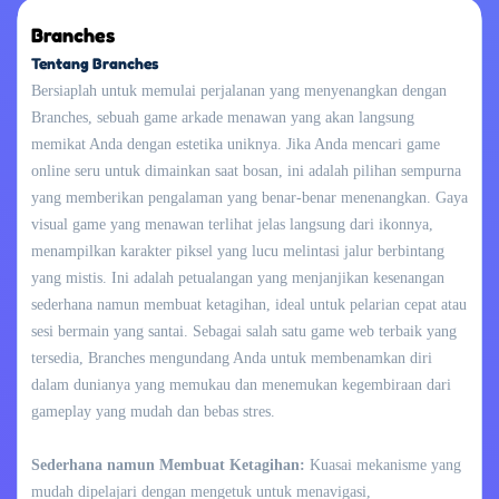
Branches
Tentang Branches
Bersiaplah untuk memulai perjalanan yang menyenangkan dengan
Branches, sebuah game arkade menawan yang akan langsung
memikat Anda dengan estetika uniknya. Jika Anda mencari game
online seru untuk dimainkan saat bosan, ini adalah pilihan sempurna
yang memberikan pengalaman yang benar-benar menenangkan. Gaya
visual game yang menawan terlihat jelas langsung dari ikonnya,
menampilkan karakter piksel yang lucu melintasi jalur berbintang
yang mistis. Ini adalah petualangan yang menjanjikan kesenangan
sederhana namun membuat ketagihan, ideal untuk pelarian cepat atau
sesi bermain yang santai. Sebagai salah satu game web terbaik yang
tersedia, Branches mengundang Anda untuk membenamkan diri
dalam dunianya yang memukau dan menemukan kegembiraan dari
gameplay yang mudah dan bebas stres.
Sederhana namun Membuat Ketagihan:
Kuasai mekanisme yang
mudah dipelajari dengan mengetuk untuk menavigasi,