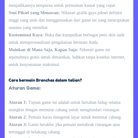
menjadikannya sempurna untuk permainan kasual yang cepat.
Seni Piksel yang Menawan:
Nikmati grafik gaya piksel definisi
tinggi yang unik dan menggemaskan dari game ini yang menciptakan
suasana yang memikat.
Kustomisasi Kaya:
Buka dan kumpulkan berbagai jenis skin unik
untuk mempersonalisasi pengalaman bermain Anda.
Mainkan di Mana Saja, Kapan Saja:
Nikmati game ini
sepenuhnya gratis untuk dimainkan, bahkan tanpa koneksi internet,
untuk kenyamanan maksimal.
Cara bermain Branches dalam talian?
Aturan Game:
Aturan 1:
Tujuan game ini adalah untuk bertahan hidup selama
mungkin dengan memutar cabang untuk menghindari rintangan.
Aturan 2:
Pemain harus mengetuk layar untuk memutar cabang.
Aturan 3:
Game berakhir jika pemain menabrak rintangan atau
tertinggal di belakang cabang.