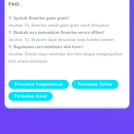
FAQ:
T: Apakah Branches game gratis?
Jawaban: Ya, Branches adalah game gratis untuk dimainkan.
T: Bisakah saya memainkan Branches secara offline?
Jawaban: Ya, Branches dapat dimainkan tanpa koneksi internet.
T: Bagaimana cara membuka skin baru?
Jawaban: Pemain dapat membuka skin baru dengan mengumpulkan
koin selama permainan.
Permainan Pengembaraan
Permainan Terbiar
Permainan Arked
Dasar Privasi
Hubungi Saya