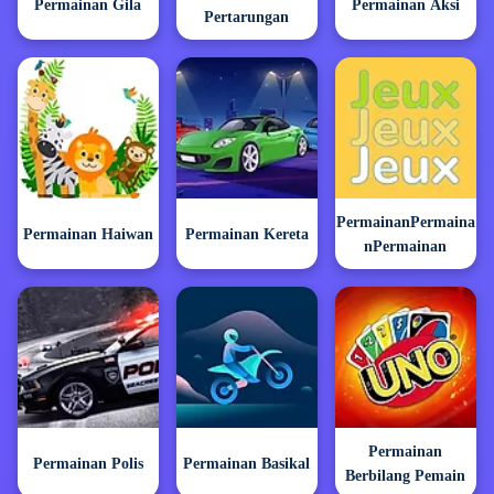
Permainan Gila
Permainan Aksi
Pertarungan
PermainanPermaina
Permainan Haiwan
Permainan Kereta
nPermainan
Permainan
Permainan Polis
Permainan Basikal
Berbilang Pemain