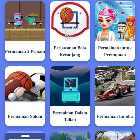
Perlawanan Bola
Permainan untuk
Permainan 2 Pemain
Keranjang
Perempuan
Permainan Dalam
Permainan Sukan
Permainan Lumba
Talian