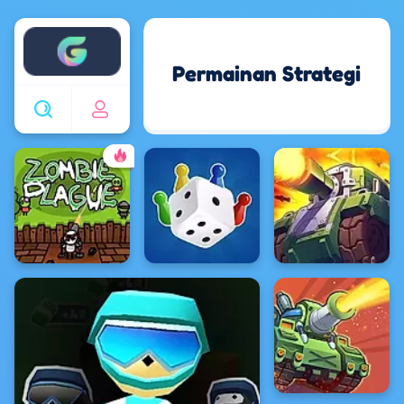
Enjoy4fun
Permainan Strategi