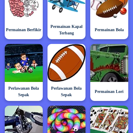
Permainan Kapal
Permainan Berfikir
Permainan Bola
Terbang
Perlawanan Bola
Perlawanan Bola
Permainan Lori
Sepak
Sepak