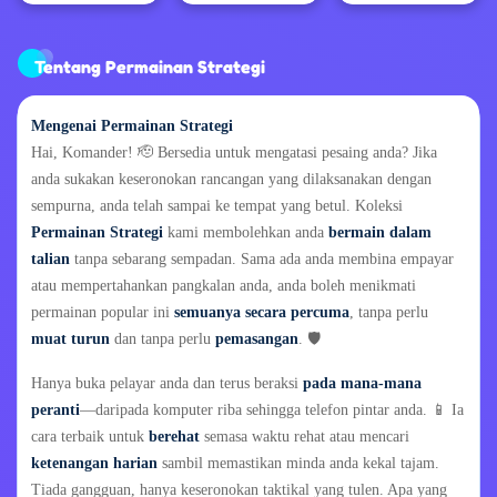
Tentang Permainan Strategi
Mengenai Permainan Strategi
Hai, Komander! 🫡 Bersedia untuk mengatasi pesaing anda? Jika
anda sukakan keseronokan rancangan yang dilaksanakan dengan
sempurna, anda telah sampai ke tempat yang betul. Koleksi
Permainan Strategi
kami membolehkan anda
bermain dalam
talian
tanpa sebarang sempadan. Sama ada anda membina empayar
atau mempertahankan pangkalan anda, anda boleh menikmati
permainan popular ini
semuanya secara percuma
, tanpa perlu
muat turun
dan tanpa perlu
pemasangan
. 🛡️
Hanya buka pelayar anda dan terus beraksi
pada mana-mana
peranti
—daripada komputer riba sehingga telefon pintar anda. 📱 Ia
cara terbaik untuk
berehat
semasa waktu rehat atau mencari
ketenangan harian
sambil memastikan minda anda kekal tajam.
Tiada gangguan, hanya keseronokan taktikal yang tulen. Apa yang