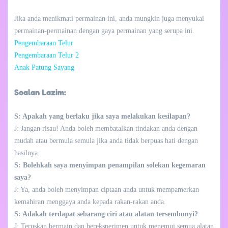
Jika anda menikmati permainan ini, anda mungkin juga menyukai
permainan-permainan dengan gaya permainan yang serupa ini.
Pengembaraan Telur
Pengembaraan Telur 2
Anak Patung Sayang
Soalan Lazim:
S: Apakah yang berlaku jika saya melakukan kesilapan?
J: Jangan risau! Anda boleh membatalkan tindakan anda dengan
mudah atau bermula semula jika anda tidak berpuas hati dengan
hasilnya.
S: Bolehkah saya menyimpan penampilan solekan kegemaran
saya?
J: Ya, anda boleh menyimpan ciptaan anda untuk mempamerkan
kemahiran menggaya anda kepada rakan-rakan anda.
S: Adakah terdapat sebarang ciri atau alatan tersembunyi?
J: Teruskan bermain dan bereksperimen untuk menemui semua alatan