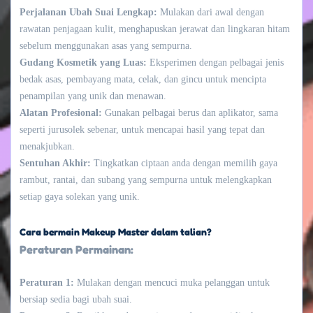
Perjalanan Ubah Suai Lengkap:
Mulakan dari awal dengan
rawatan penjagaan kulit, menghapuskan jerawat dan lingkaran hitam
sebelum menggunakan asas yang sempurna.
Gudang Kosmetik yang Luas:
Eksperimen dengan pelbagai jenis
bedak asas, pembayang mata, celak, dan gincu untuk mencipta
penampilan yang unik dan menawan.
Alatan Profesional:
Gunakan pelbagai berus dan aplikator, sama
seperti jurusolek sebenar, untuk mencapai hasil yang tepat dan
menakjubkan.
Sentuhan Akhir:
Tingkatkan ciptaan anda dengan memilih gaya
rambut, rantai, dan subang yang sempurna untuk melengkapkan
setiap gaya solekan yang unik.
Cara bermain Makeup Master dalam talian?
Peraturan Permainan:
Peraturan 1:
Mulakan dengan mencuci muka pelanggan untuk
bersiap sedia bagi ubah suai.