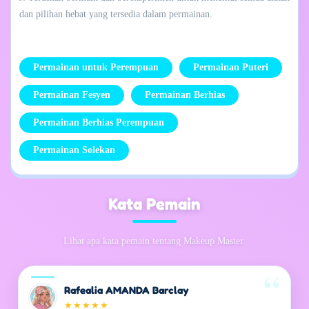
dan pilihan hebat yang tersedia dalam permainan.
Permainan untuk Perempuan
Permainan Puteri
Permainan Fesyen
Permainan Berhias
Permainan Berhias Perempuan
Permainan Solekan
Kata Pemain
Lihat apa kata pemain tentang Makeup Master.
Rafealia AMANDA Barclay
★
★
★
★
★