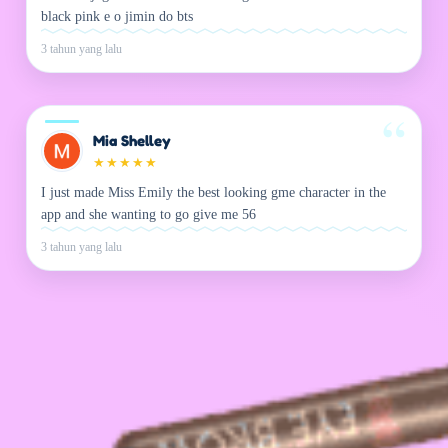
black pink e o jimin do bts
3 tahun yang lalu
Mia Shelley
★
★
★
★
★
I just made Miss Emily the best looking gme character in the
app and she wanting to go give me 56
3 tahun yang lalu
Dasar Privasi
Hubungi Saya