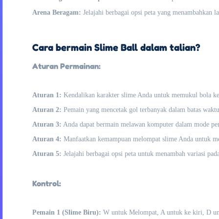
Arena Beragam:
Jelajahi berbagai opsi peta yang menambahkan lap
Cara bermain Slime Ball dalam talian?
Aturan Permainan:
Aturan 1:
Kendalikan karakter slime Anda untuk memukul bola k
Aturan 2:
Pemain yang mencetak gol terbanyak dalam batas wakt
Aturan 3:
Anda dapat bermain melawan komputer dalam mode pem
Aturan 4:
Manfaatkan kemampuan melompat slime Anda untuk men
Aturan 5:
Jelajahi berbagai opsi peta untuk menambah variasi pa
Kontrol:
Pemain 1 (Slime Biru):
W untuk Melompat, A untuk ke kiri, D u