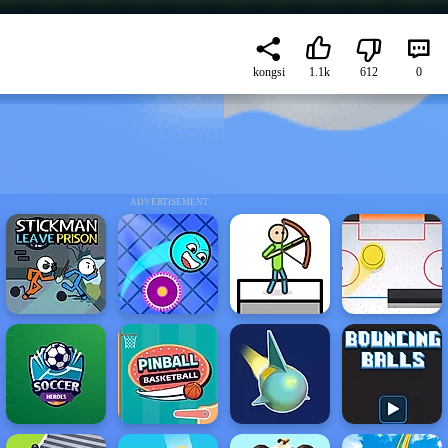
kongsi
1.1k
612
0
ADVERTISEMENT