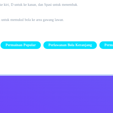
e kiri, D untuk ke kanan, dan Spasi untuk menembak.
a untuk memukul bola ke area gawang lawan.
Permainan Popular
Perlawanan Bola Keranjang
Perm