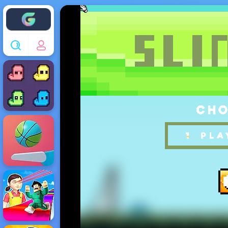
Enjoy4fun