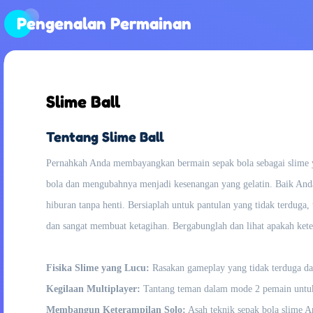
Pengenalan Permainan
Slime Ball
Tentang Slime Ball
Pernahkah Anda membayangkan bermain sepak bola sebagai slime y
bola dan mengubahnya menjadi kesenangan yang gelatin. Baik And
hiburan tanpa henti. Bersiaplah untuk pantulan yang tidak terdug
dan sangat membuat ketagihan. Bergabunglah dan lihat apakah ke
Fisika Slime yang Lucu:
Rasakan gameplay yang tidak terduga d
Kegilaan Multiplayer:
Tantang teman dalam mode 2 pemain untuk
Membangun Keterampilan Solo:
Asah teknik sepak bola slime 