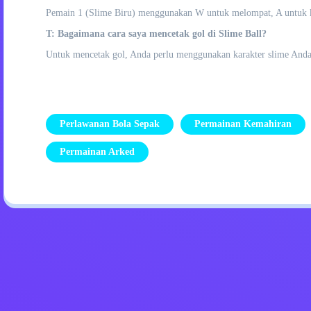
Pemain 1 (Slime Biru) menggunakan W untuk melompat, A untuk k
T: Bagaimana cara saya mencetak gol di Slime Ball?
Untuk mencetak gol, Anda perlu menggunakan karakter slime And
Perlawanan Bola Sepak
Permainan Kemahiran
Permainan Arked