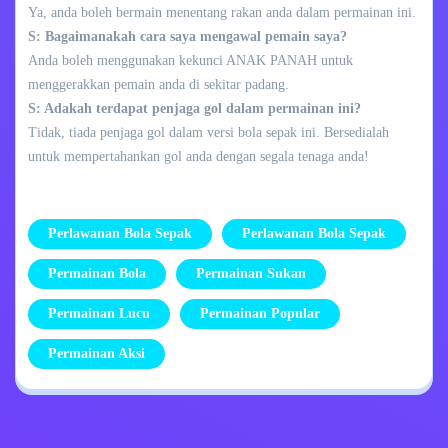
Ya, anda boleh bermain menentang rakan anda dalam permainan ini.
S: Bagaimanakah cara saya mengawal pemain saya?
Anda boleh menggunakan kekunci ANAK PANAH untuk
menggerakkan pemain anda di sekitar padang.
S: Adakah terdapat penjaga gol dalam permainan ini?
Tidak, tiada penjaga gol dalam versi bola sepak ini. Bersedialah
untuk mempertahankan gol anda dengan segala tenaga anda!
Perlawanan Bola Sepak
Perlawanan Bola Sepak
Permainan Bola
Permainan Sukan
Permainan Lucu
Permainan Popular
Permainan Aksi