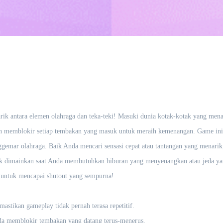
ik antara elemen olahraga dan teka-teki! Masuki dunia kotak-kotak yang men
 dan memblokir setiap tembakan yang masuk untuk meraih kemenangan. Game in
enggemar olahraga. Baik Anda mencari sensasi cepat atau tantangan yang menar
uk dimainkan saat Anda membutuhkan hiburan yang menyenangkan atau jeda yan
 untuk mencapai shutout yang sempurna!
stikan gameplay tidak pernah terasa repetitif.
Anda memblokir tembakan yang datang terus-menerus.