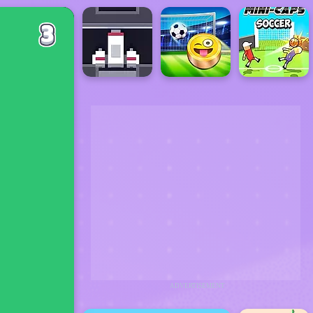
ADVERTISEMENT