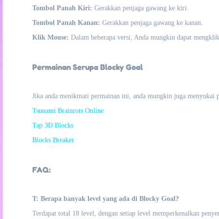
Tombol Panah Kiri:
Gerakkan penjaga gawang ke kiri.
Tombol Panah Kanan:
Gerakkan penjaga gawang ke kanan.
Klik Mouse:
Dalam beberapa versi, Anda mungkin dapat mengklik
Permainan Serupa Blocky Goal
Jika anda menikmati permainan ini, anda mungkin juga menyukai 
Tsunami Brainrots Online
Tap 3D Blocks
Blocks Breaker
FAQ:
T: Berapa banyak level yang ada di Blocky Goal?
Terdapat total 18 level, dengan setiap level memperkenalkan peny