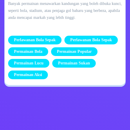
Banyak permainan menawarkan kandungan yang boleh dibuka kunci,
seperti bola, stadium, atau penjaga gol baharu yang berbeza, apabila
anda mencapai markah yang lebih tinggi.
Perlawanan Bola Sepak
Perlawanan Bola Sepak
Permainan Bola
Permainan Popular
Permainan Lucu
Permainan Sukan
Permainan Aksi
Dasar Privasi
Hubungi Saya
Kids
Bahasa Melayu