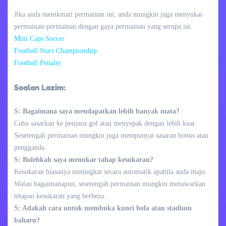
Jika anda menikmati permainan ini, anda mungkin juga menyukai
permainan-permainan dengan gaya permainan yang serupa ini.
Mini Caps Soccer
Football Stars Championship
Football Penalty
Soalan Lazim:
S: Bagaimana saya mendapatkan lebih banyak mata?
Cuba sasarkan ke penjuru gol atau menyepak dengan lebih kuat.
Sesetengah permainan mungkin juga mempunyai sasaran bonus atau
pengganda.
S: Bolehkah saya menukar tahap kesukaran?
Kesukaran biasanya meningkat secara automatik apabila anda maju.
Walau bagaimanapun, sesetengah permainan mungkin menawarkan
tetapan kesukaran yang berbeza.
S: Adakah cara untuk membuka kunci bola atau stadium
baharu?