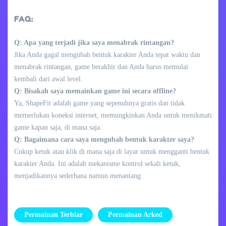
FAQ:
Q: Apa yang terjadi jika saya menabrak rintangan?
Jika Anda gagal mengubah bentuk karakter Anda tepat waktu dan
menabrak rintangan, game berakhir dan Anda harus memulai
kembali dari awal level.
Q: Bisakah saya memainkan game ini secara offline?
Ya, ShapeFit adalah game yang sepenuhnya gratis dan tidak
memerlukan koneksi internet, memungkinkan Anda untuk menikmati
game kapan saja, di mana saja.
Q: Bagaimana cara saya mengubah bentuk karakter saya?
Cukup ketuk atau klik di mana saja di layar untuk mengganti bentuk
karakter Anda. Ini adalah mekanisme kontrol sekali ketuk,
menjadikannya sederhana namun menantang.
Permainan Terbiar
Permainan Arked